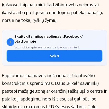
įrašuose taip pat mini, kad žibintuvėlis neįprastai
įkaista arba po ilgesnio naudojimo palieka panašių,
nors ir ne tokių ryškių žymių.
Skaitykite mūsų naujienas „Facebook“
platformoje
Sužinokite apie svarbiausius įvykius pirmieji!
Sekti
Papildomos painiavos įneša ir pats žibintuvėlio
konstrukcinis sprendimas. Dalis „Pixel“ savininkų
pastebi mažą geltoną ar oranžinį tašką lęšio centre ir
palaiko jį apdegimu, nors iš tiesų tai gali būti po
sklaidytuvu matomas LED šviesos šaltinis. Toks