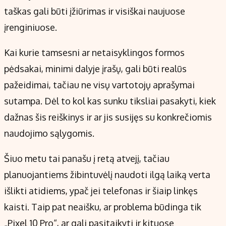
taškas gali būti įžiūrimas ir visiškai naujuose
įrenginiuose.
Kai kurie tamsesni ar netaisyklingos formos
pėdsakai, minimi dalyje įrašų, gali būti realūs
pažeidimai, tačiau ne visų vartotojų aprašymai
sutampa. Dėl to kol kas sunku tiksliai pasakyti, kiek
dažnas šis reiškinys ir ar jis susijęs su konkrečiomis
naudojimo sąlygomis.
Šiuo metu tai panašu į retą atvejį, tačiau
planuojantiems žibintuvėlį naudoti ilgą laiką verta
išlikti atidiems, ypač jei telefonas ir šiaip linkęs
kaisti. Taip pat neaišku, ar problema būdinga tik
„Pixel 10 Pro“, ar gali pasitaikyti ir kituose