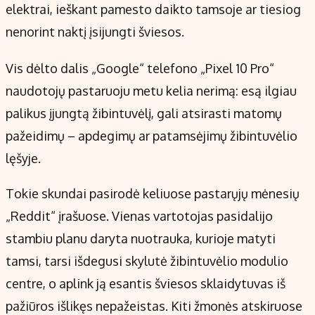
elektrai, ieškant pamesto daikto tamsoje ar tiesiog
nenorint naktį įsijungti šviesos.
Vis dėlto dalis „Google“ telefono „Pixel 10 Pro“
naudotojų pastaruoju metu kelia nerimą: esą ilgiau
palikus įjungtą žibintuvėlį, gali atsirasti matomų
pažeidimų – apdegimų ar patamsėjimų žibintuvėlio
lęšyje.
Tokie skundai pasirodė keliuose pastarųjų mėnesių
„Reddit“ įrašuose. Vienas vartotojas pasidalijo
stambiu planu daryta nuotrauka, kurioje matyti
tamsi, tarsi išdegusi skylutė žibintuvėlio modulio
centre, o aplink ją esantis šviesos sklaidytuvas iš
pažiūros išlikęs nepažeistas. Kiti žmonės atskiruose