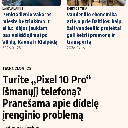
LAISVALAIKIS
ENERGETIKA
Penktadienio vakaras
Vandenilio ekonomika
mieste be triukšmo ir
artėja prie Baltijos: kaip
eilių: idėjos jaukiam
žali vandenilio projektai
pasivaikščiojimui po
gali keisti pramonę ir
Vilnių, Kauną ir Klaipėdą
transportą
2026-07-23
2026-07-16
TECHNOLOGIJOS
Turite „Pixel 10 Pro“
išmanųjį telefoną?
Pranešama apie didelę
įrenginio problemą
Gediminas Šimkus