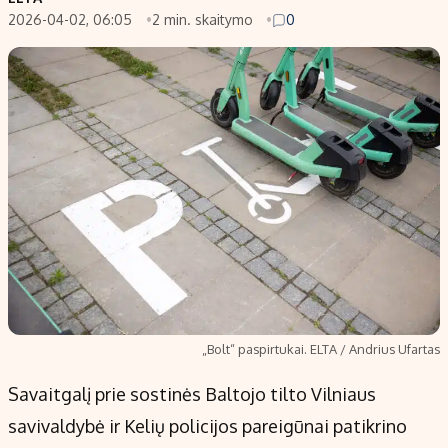
2026-04-02, 06:05
2 min. skaitymo
0
Populiarios temos
Titulinis
Investavimas
Nedarbo išmokos skaičiuoklė
Akcijų rinka
Indėliai
Saulės elektrinės
Indėlių skaičiuoklė
Kriptovaliutos
Būsto finansai
Infliacija
Įdomios naujienos
Migracija
Redakcija
Apie mus
„Bolt“ paspirtukai. ELTA / Andrius Ufartas
Redakcijos politika
Savaitgalį prie sostinės Baltojo tilto Vilniaus
Privatumo politika
savivaldybė ir Kelių policijos pareigūnai patikrino
Turinio žymėjimo taisyklės