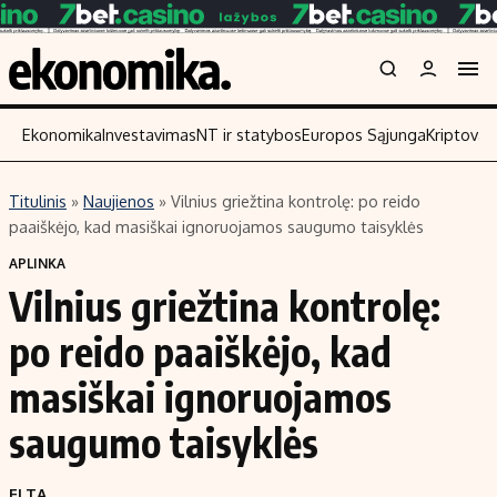
Ekonomika
Investavimas
NT ir statybos
Europos Sąjunga
Kriptoval
Titulinis
»
Naujienos
»
Vilnius griežtina kontrolę: po reido
Turinys
Skaitykite
paaiškėjo, kad masiškai ignoruojamos saugumo taisyklės
Naujienos
Finansai
APLINKA
Vilnius griežtina kontrolę:
Aplinka
Įmonės
Verslas
Žemės ūkis
po reido paaiškėjo, kad
Energetika
Technologijos
masiškai ignoruojamos
Ekonomika
Laisvalaikis
saugumo taisyklės
Politika
NT ir statybos
ELTA