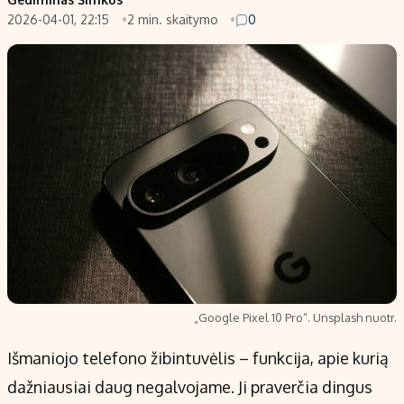
2026-04-01, 22:15
2 min. skaitymo
0
„Google Pixel 10 Pro“. Unsplash nuotr.
Išmaniojo telefono žibintuvėlis – funkcija, apie kurią
dažniausiai daug negalvojame. Ji praverčia dingus