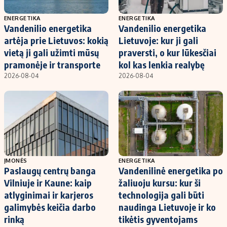
ENERGETIKA
ENERGETIKA
Vandenilio energetika
Vandenilio energetika
artėja prie Lietuvos: kokią
Lietuvoje: kur ji gali
vietą ji gali užimti mūsų
praversti, o kur lūkesčiai
pramonėje ir transporte
kol kas lenkia realybę
2026-08-04
2026-08-04
ĮMONĖS
ENERGETIKA
Paslaugų centrų banga
Vandenilinė energetika po
Vilniuje ir Kaune: kaip
žaliuoju kursu: kur ši
atlyginimai ir karjeros
technologija gali būti
galimybės keičia darbo
naudinga Lietuvoje ir ko
rinką
tikėtis gyventojams