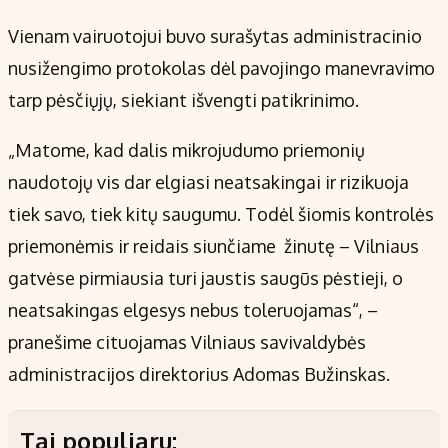
Vienam vairuotojui buvo surašytas administracinio
nusižengimo protokolas dėl pavojingo manevravimo
tarp pėsčiųjų, siekiant išvengti patikrinimo.
„Matome, kad dalis mikrojudumo priemonių
naudotojų vis dar elgiasi neatsakingai ir rizikuoja
tiek savo, tiek kitų saugumu. Todėl šiomis kontrolės
priemonėmis ir reidais siunčiame žinutę – Vilniaus
gatvėse pirmiausia turi jaustis saugūs pėstieji, o
neatsakingas elgesys nebus toleruojamas“, –
pranešime cituojamas Vilniaus savivaldybės
administracijos direktorius Adomas Bužinskas.
Tai populiaru: