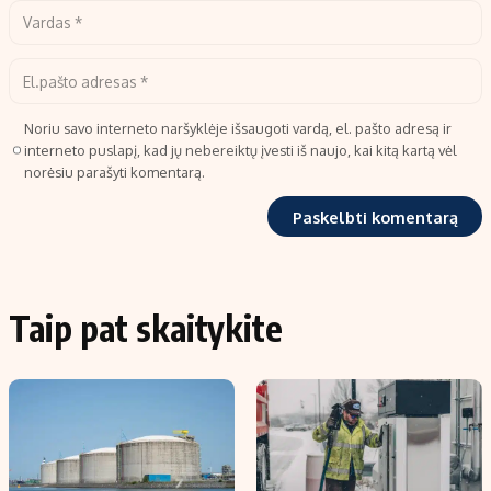
Noriu savo interneto naršyklėje išsaugoti vardą, el. pašto adresą ir
interneto puslapį, kad jų nebereiktų įvesti iš naujo, kai kitą kartą vėl
norėsiu parašyti komentarą.
Taip pat skaitykite