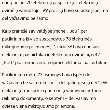
Kontaktai
daugiau nei 70 elektrinių paspirtukų ir elektrinių
Regionų naujienos
dviračių vairuotojų. 99 proc. jų buvo sulaukė įspėjimo
Indėlių palūkanos
dėl važiavimo be šalmo.
Kaip pranešė savivaldybė įmonė „Judu“, per
patikrinimą iš viso sustabdytos 78 elektrinės
mikrojudumo priemonės, iš kurių 36 buvo nuosavi
elektriniai paspirtukai ir elektriniai dviračiai, o 42 –
„Bolt“ platformos nuomojami elektriniai paspirtukai.
Patikrinimo metu 77 asmenys buvo įspėti dėl
važiavimo be šalmo, keturi – dėl galingesnių nei 1 kW
elektrinių transporto priemonių vairavimo neturint
reikiamų dokumentų, o septyni – dėl važiavimo
dviese viena mikrojudumo priemone.