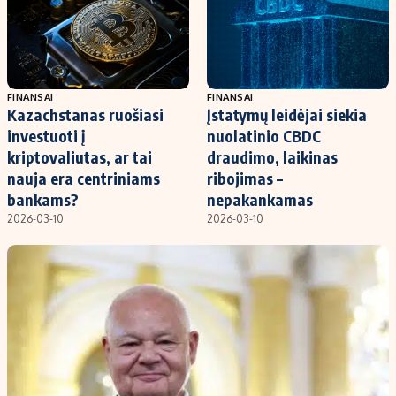
Kontaktai
Regionų naujienos
Indėlių palūkanos
FINANSAI
FINANSAI
Kazachstanas ruošiasi
Įstatymų leidėjai siekia
investuoti į
nuolatinio CBDC
kriptovaliutas, ar tai
draudimo, laikinas
nauja era centriniams
ribojimas –
bankams?
nepakankamas
2026-03-10
2026-03-10