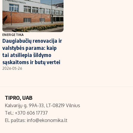
ENERGETIKA
Daugiabučių renovacija ir
valstybės parama: kaip
tai atsiliepia šildymo
sąskaitoms ir butų vertei
2026-05-26
TIPRO, UAB
Kalvarijų g. 99A-33, LT-08219 Vilnius
Tel.: +370 606 17737
El. paštas:
info@ekonomika.lt