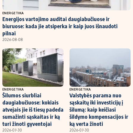
Populiarios temos
Titulinis
ENERGETIKA
Energijos vartojimo auditai daugiabučiuose ir
Investavimas
Nedarbo išmokos skaičiuoklė
biuruose: kada jie atsiperka ir kaip juos išnaudoti
Akcijų rinka
Indėliai
pilnai
2026-08-08
Saulės elektrinės
Indėlių skaičiuoklė
Kriptovaliutos
Būsto finansai
Infliacija
Įdomios naujienos
Migracija
Redakcija
ENERGETIKA
ENERGETIKA
Šilumos siurbliai
Valstybės parama nuo
Apie mus
daugiabučiuose: kokiais
sąskaitų iki investicijų į
Redakcijos politika
atvejais jie iš tiesų padeda
šilumą: kaip keičiasi
sumažinti sąskaitas ir ką
šildymo kompensacijos ir
Privatumo politika
turi žinoti gyventojai
ką verta žinoti
Turinio žymėjimo taisyklės
2026-07-30
2026-07-30