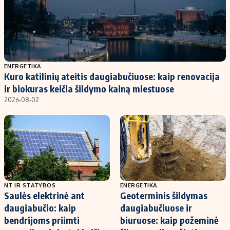
ENERGETIKA
Kuro katilinių ateitis daugiabučiuose: kaip renovacija
ir biokuras keičia šildymo kainą miestuose
2026-08-02
NT IR STATYBOS
ENERGETIKA
Saulės elektrinė ant
Geoterminis šildymas
daugiabučio: kaip
daugiabučiuose ir
bendrijoms priimti
biuruose: kaip požeminė