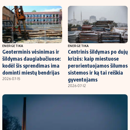
Kontaktai
Regionų naujienos
Indėlių palūkanos
ENERGETIKA
ENERGETIKA
Geoterminis vėsinimas ir
Centrinis šildymas po dujų
šildymas daugiabučiuose:
krizės: kaip miestuose
kodėl šis sprendimas ima
perorientuojamos šilumos
dominti miestų bendrijas
sistemos ir ką tai reiškia
gyventojams
2026-07-15
2026-07-12