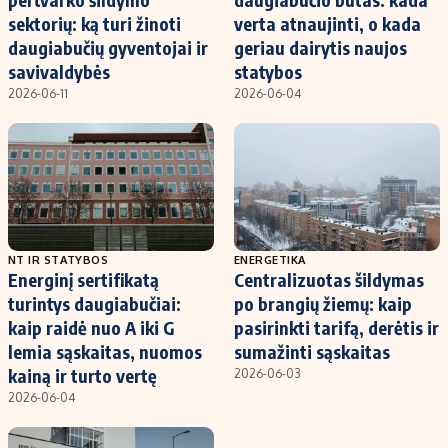
sektorių: ką turi žinoti
verta atnaujinti, o kada
daugiabučių gyventojai ir
geriau dairytis naujos
savivaldybės
statybos
2026-06-11
2026-06-04
NT IR STATYBOS
ENERGETIKA
Energinį sertifikatą
Centralizuotas šildymas
turintys daugiabučiai:
po brangių žiemų: kaip
kaip raidė nuo A iki G
pasirinkti tarifą, derėtis ir
lemia sąskaitas, nuomos
sumažinti sąskaitas
kainą ir turto vertę
2026-06-03
2026-06-04