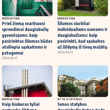
ENERGETIKA
ENERGETIKA
Prieš žiemą svarbiausi
Šilumos siurbliai
sprendimai daugiabučių
individualiems namams ir
gyventojams: kaip
daugiabučiams: kaip
pasirinktas šilumos būdas
pasirinkti, kad sąskaitos
atsiliepia sąskaitoms ir
už šildymą iš tiesų mažėtų
patogumui
2026-06-13
2026-06-17
ENERGETIKA
NT IR STATYBOS
Kaip biokuras tyliai
Senos statybos
pertvarko šildymo
daugiabučio butas: kada