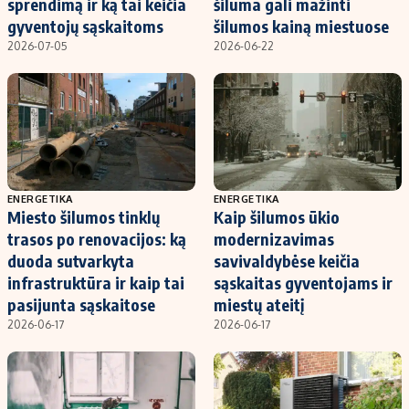
sprendimą ir ką tai keičia
šiluma gali mažinti
gyventojų sąskaitoms
šilumos kainą miestuose
2026-07-05
2026-06-22
ENERGETIKA
ENERGETIKA
Miesto šilumos tinklų
Kaip šilumos ūkio
trasos po renovacijos: ką
modernizavimas
duoda sutvarkyta
savivaldybėse keičia
infrastruktūra ir kaip tai
sąskaitas gyventojams ir
pasijunta sąskaitose
miestų ateitį
2026-06-17
2026-06-17