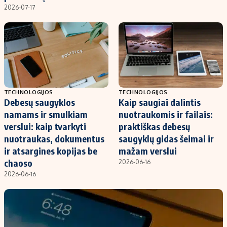
Kontaktai
2026-07-17
Regionų naujienos
Indėlių palūkanos
TECHNOLOGIJOS
TECHNOLOGIJOS
Debesų saugyklos
Kaip saugiai dalintis
namams ir smulkiam
nuotraukomis ir failais:
verslui: kaip tvarkyti
praktiškas debesų
nuotraukas, dokumentus
saugyklų gidas šeimai ir
ir atsargines kopijas be
mažam verslui
chaoso
2026-06-16
2026-06-16