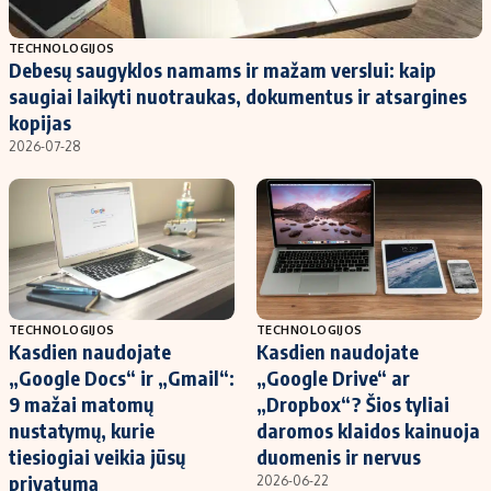
Populiarios temos
Titulinis
TECHNOLOGIJOS
Debesų saugyklos namams ir mažam verslui: kaip
Investavimas
Nedarbo išmokos skaičiuoklė
saugiai laikyti nuotraukas, dokumentus ir atsargines
Akcijų rinka
Indėliai
kopijas
2026-07-28
Saulės elektrinės
Indėlių skaičiuoklė
Kriptovaliutos
Būsto finansai
Infliacija
Įdomios naujienos
Migracija
Redakcija
TECHNOLOGIJOS
TECHNOLOGIJOS
Kasdien naudojate
Kasdien naudojate
Apie mus
„Google Docs“ ir „Gmail“:
„Google Drive“ ar
Redakcijos politika
9 mažai matomų
„Dropbox“? Šios tyliai
nustatymų, kurie
daromos klaidos kainuoja
Privatumo politika
tiesiogiai veikia jūsų
duomenis ir nervus
Turinio žymėjimo taisyklės
privatumą
2026-06-22