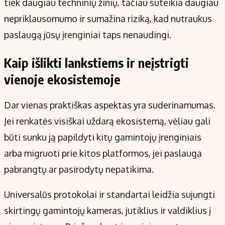
tiek daugiau techninių žinių, tačiau suteikia daugiau
nepriklausomumo ir sumažina riziką, kad nutraukus
paslaugą jūsų įrenginiai taps nenaudingi.
Kaip išlikti lankstiems ir neįstrigti
vienoje ekosistemoje
Dar vienas praktiškas aspektas yra suderinamumas.
Jei renkatės visiškai uždarą ekosistemą, vėliau gali
būti sunku ją papildyti kitų gamintojų įrenginiais
arba migruoti prie kitos platformos, jei paslauga
pabrangtų ar pasirodytų nepatikima.
Universalūs protokolai ir standartai leidžia sujungti
skirtingų gamintojų kameras, jutiklius ir valdiklius į