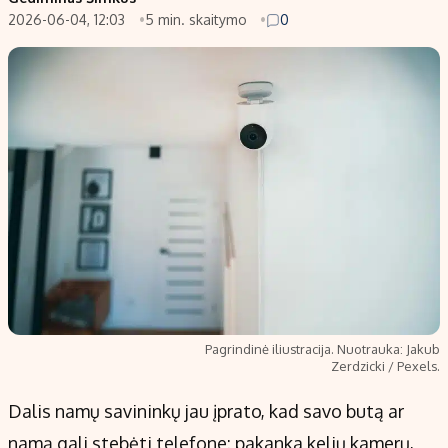
2026-06-04, 12:03
5 min. skaitymo
0
Populiarios temos
Titulinis
Investavimas
Nedarbo išmokos skaičiuoklė
Akcijų rinka
Indėliai
Saulės elektrinės
Indėlių skaičiuoklė
Kriptovaliutos
Būsto finansai
Infliacija
Įdomios naujienos
Migracija
Redakcija
Apie mus
Pagrindinė iliustracija. Nuotrauka: Jakub
Redakcijos politika
Zerdzicki / Pexels.
Privatumo politika
Dalis namų savininkų jau įprato, kad savo butą ar
Turinio žymėjimo taisyklės
namą gali stebėti telefone: pakanka kelių kamerų,