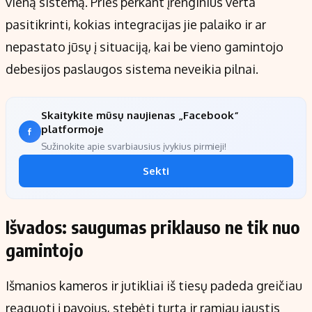
vieną sistemą. Prieš perkant įrenginius verta
pasitikrinti, kokias integracijas jie palaiko ir ar
nepastato jūsų į situaciją, kai be vieno gamintojo
debesijos paslaugos sistema neveikia pilnai.
Skaitykite mūsų naujienas „Facebook“
platformoje
Sužinokite apie svarbiausius įvykius pirmieji!
Sekti
Išvados: saugumas priklauso ne tik nuo
gamintojo
Išmanios kameros ir jutikliai iš tiesų padeda greičiau
reaguoti į pavojus, stebėti turtą ir ramiau jaustis