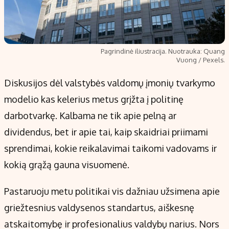
Pagrindinė iliustracija. Nuotrauka: Quang
Vuong / Pexels.
Diskusijos dėl valstybės valdomų įmonių tvarkymo
modelio kas kelerius metus grįžta į politinę
darbotvarkę. Kalbama ne tik apie pelną ar
dividendus, bet ir apie tai, kaip skaidriai priimami
sprendimai, kokie reikalavimai taikomi vadovams ir
kokią grąžą gauna visuomenė.
Pastaruoju metu politikai vis dažniau užsimena apie
griežtesnius valdysenos standartus, aiškesnę
atskaitomybę ir profesionalius valdybų narius. Nors