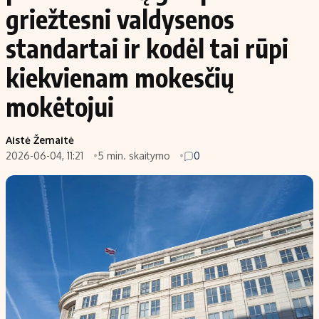
griežtesni valdysenos
standartai ir kodėl tai rūpi
kiekvienam mokesčių
mokėtojui
Aistė Žemaitė
2026-06-04, 11:21
5 min. skaitymo
0