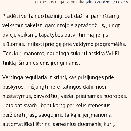
Teminė iliustracija. Nuotrauka:
Jakub Zerdzicki
/
Pexels
.
Pradėti verta nuo bazinių, bet dažnai pamirštamų
veiksmų: pakeisti gamintojo slaptažodžius, įjungti
dviejų veiksnių tapatybės patvirtinimą, jei jis
siūlomas, ir riboti prieigą prie valdymo programėlės.
Ten, kur įmanoma, naudinga sukurti atskirą Wi-Fi
tinklą išmaniesiems įrenginiams.
Vertinga reguliariai tikrinti, kas prisijungęs prie
paskyros, ir išjungti nereikalingus dalijimosi
nustatymus, pavyzdžiui, viešai prieinamas nuorodas.
Taip pat svarbu bent kartą per kelis mėnesius
peržiūrėti įrašų saugojimo laiką ir, jei įmanoma,
automatiškai ištrinti senesnius duomenis, kurių