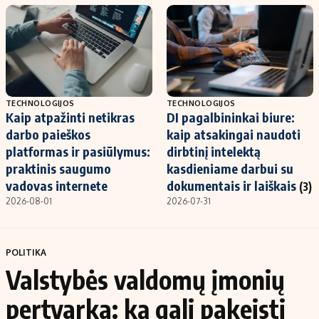
TECHNOLOGIJOS
TECHNOLOGIJOS
Kaip atpažinti netikras
DI pagalbininkai biure:
darbo paieškos
kaip atsakingai naudoti
platformas ir pasiūlymus:
dirbtinį intelektą
praktinis saugumo
kasdieniame darbui su
vadovas internete
dokumentais ir laiškais
(3)
2026-08-01
2026-07-31
POLITIKA
Valstybės valdomų įmonių
pertvarka: ką gali pakeisti