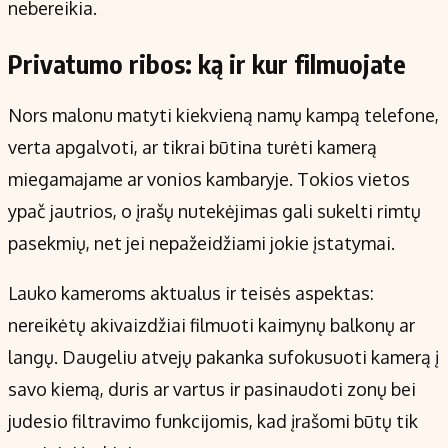
nebereikia.
Privatumo ribos: ką ir kur filmuojate
Nors malonu matyti kiekvieną namų kampą telefone,
verta apgalvoti, ar tikrai būtina turėti kamerą
miegamajame ar vonios kambaryje. Tokios vietos
ypač jautrios, o įrašų nutekėjimas gali sukelti rimtų
pasekmių, net jei nepažeidžiami jokie įstatymai.
Lauko kameroms aktualus ir teisės aspektas:
nereikėtų akivaizdžiai filmuoti kaimynų balkonų ar
langų. Daugeliu atvejų pakanka sufokusuoti kamerą į
savo kiemą, duris ar vartus ir pasinaudoti zonų bei
judesio filtravimo funkcijomis, kad įrašomi būtų tik