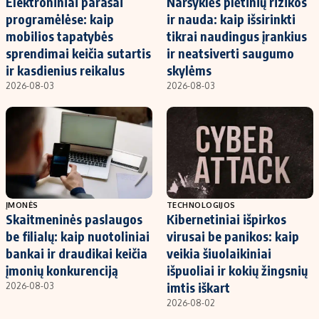
Elektroniniai parašai
Naršyklės plėtinių rizikos
programėlėse: kaip
ir nauda: kaip išsirinkti
mobilios tapatybės
tikrai naudingus įrankius
sprendimai keičia sutartis
ir neatsiverti saugumo
ir kasdienius reikalus
skylėms
2026-08-03
2026-08-03
ĮMONĖS
TECHNOLOGIJOS
Skaitmeninės paslaugos
Kibernetiniai išpirkos
be filialų: kaip nuotoliniai
virusai be panikos: kaip
bankai ir draudikai keičia
veikia šiuolaikiniai
įmonių konkurenciją
išpuoliai ir kokių žingsnių
imtis iškart
2026-08-03
2026-08-02