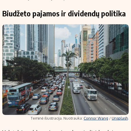
Biudžeto pajamos ir dividendų politika
Teminė iliustracija. Nuotrauka:
Connor Wang
/
Unsplash
.