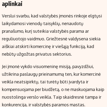
aplinkai
Verslui svarbu, kad valstybės įmonės rinkoje elgtųsi
laikydamosi vienodų taisyklių, nenaudotų
pranašumo, kurį suteikia valstybės parama ar
reguliuotojo vaidmuo. Griežtesnė valdysena siekia
aiškiai atskirti komercinę ir viešąją funkciją, kad
nebūtų užgožtas privatus sektorius.
Jei įmonė vykdo visuomeninę misiją, pavyzdžiui,
užtikrina paslaugų prieinamumą ten, kur komercinė
veikla neatsipirktų, tai turėtų būti įvardyta ir
kompensuojama per biudžetą, o ne maskuojama kaip
nuostolinga verslo veikla. Taip skaidresnė tampa ir
konkurencija, ir valstybės paramos mastas.