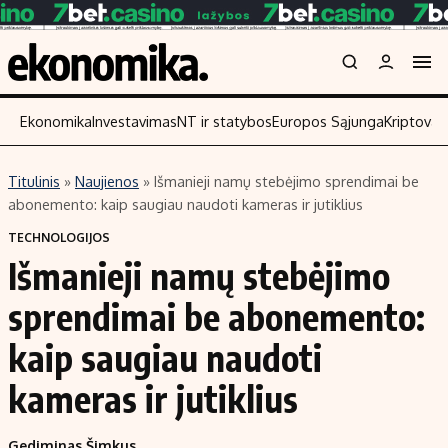
Ekonomika
Investavimas
NT ir statybos
Europos Sąjunga
Kriptoval
Titulinis
»
Naujienos
»
Išmanieji namų stebėjimo sprendimai be
Turinys
Skaitykite
abonemento: kaip saugiau naudoti kameras ir jutiklius
Naujienos
Finansai
TECHNOLOGIJOS
Išmanieji namų stebėjimo
Aplinka
Įmonės
Verslas
Žemės ūkis
sprendimai be abonemento:
Energetika
Technologijos
kaip saugiau naudoti
Ekonomika
Laisvalaikis
kameras ir jutiklius
Politika
NT ir statybos
Gediminas Šimkus