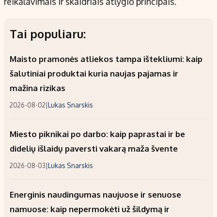
reikalavimais ir skaidriais atlygio principais.
Tai populiaru:
Maisto pramonės atliekos tampa ištekliumi: kaip
šalutiniai produktai kuria naujas pajamas ir
mažina rizikas
2026-08-02
|
Lukas Snarskis
Miesto piknikai po darbo: kaip paprastai ir be
didelių išlaidų paversti vakarą maža švente
2026-08-03
|
Lukas Snarskis
Energinis naudingumas naujuose ir senuose
namuose: kaip nepermokėti už šildymą ir