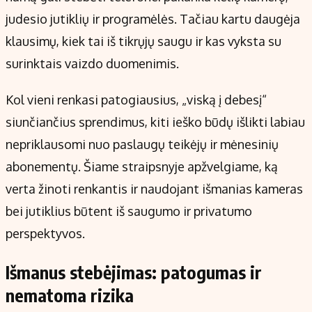
Kontaktai
judesio jutiklių ir programėlės. Tačiau kartu daugėja
Regionų naujienos
klausimų, kiek tai iš tikrųjų saugu ir kas vyksta su
Indėlių palūkanos
surinktais vaizdo duomenimis.
Kol vieni renkasi patogiausius, „viską į debesį“
siunčiančius sprendimus, kiti ieško būdų išlikti labiau
nepriklausomi nuo paslaugų teikėjų ir mėnesinių
abonementų. Šiame straipsnyje apžvelgiame, ką
verta žinoti renkantis ir naudojant išmanias kameras
bei jutiklius būtent iš saugumo ir privatumo
perspektyvos.
Išmanus stebėjimas: patogumas ir
nematoma rizika