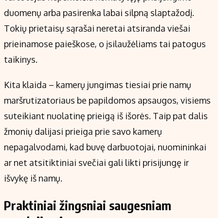
duomenų arba pasirenka labai silpną slaptažodį.
Tokių prietaisų sąrašai neretai atsiranda viešai
prieinamose paieškose, o įsilaužėliams tai patogus
taikinys.
Kita klaida – kamerų jungimas tiesiai prie namų
maršrutizatoriaus be papildomos apsaugos, visiems
suteikiant nuolatinę prieigą iš išorės. Taip pat dalis
žmonių dalijasi prieiga prie savo kamerų
nepagalvodami, kad buvę darbuotojai, nuomininkai
ar net atsitiktiniai svečiai gali likti prisijungę ir
išvykę iš namų.
Praktiniai žingsniai saugesniam