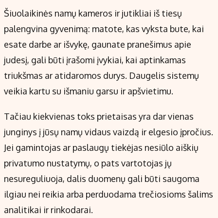
Šiuolaikinės namų kameros ir jutikliai iš tiesų
palengvina gyvenimą: matote, kas vyksta bute, kai
esate darbe ar išvykę, gaunate pranešimus apie
judesį, gali būti įrašomi įvykiai, kai aptinkamas
triukšmas ar atidaromos durys. Daugelis sistemų
veikia kartu su išmaniu garsu ir apšvietimu.
Tačiau kiekvienas toks prietaisas yra dar vienas
junginys į jūsų namų vidaus vaizdą ir elgesio įpročius.
Jei gamintojas ar paslaugų tiekėjas nesiūlo aiškių
privatumo nustatymų, o pats vartotojas jų
nesureguliuoja, dalis duomenų gali būti saugoma
ilgiau nei reikia arba perduodama trečiosioms šalims
analitikai ir rinkodarai.