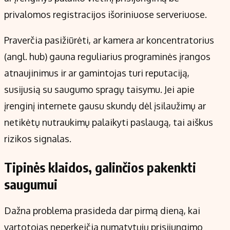
privalomos registracijos išoriniuose serveriuose.
Praverčia pasižiūrėti, ar kamera ar koncentratorius
(angl. hub) gauna reguliarius programinės įrangos
atnaujinimus ir ar gamintojas turi reputaciją,
susijusią su saugumo spragų taisymu. Jei apie
įrenginį internete gausu skundų dėl įsilaužimų ar
netikėtų nutraukimų palaikyti paslaugą, tai aiškus
rizikos signalas.
Tipinės klaidos, galinčios pakenkti
saugumui
Dažna problema prasideda dar pirmą dieną, kai
vartotojas neperkeičia numatytųjų prisijungimo