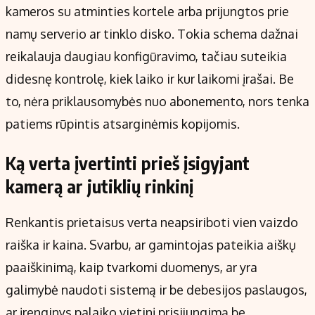
kameros su atminties kortele arba prijungtos prie
namų serverio ar tinklo disko. Tokia schema dažnai
reikalauja daugiau konfigūravimo, tačiau suteikia
didesnę kontrolę, kiek laiko ir kur laikomi įrašai. Be
to, nėra priklausomybės nuo abonemento, nors tenka
patiems rūpintis atsarginėmis kopijomis.
Ką verta įvertinti prieš įsigyjant
kamerą ar jutiklių rinkinį
Renkantis prietaisus verta neapsiriboti vien vaizdo
raiška ir kaina. Svarbu, ar gamintojas pateikia aiškų
paaiškinimą, kaip tvarkomi duomenys, ar yra
galimybė naudoti sistemą ir be debesijos paslaugos,
ar įrenginys palaiko vietinį prisijungimą be