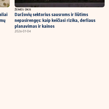
ŽEMĖS ŪKIS
liai
Daržovių sektorius sausroms ir liūtims
imų
nepasirengęs: kaip keičiasi rizika, derliaus
planavimas ir kainos
2026-07-04