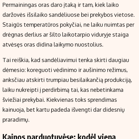
Permainingas oras daro įtaką ir tam, kiek laiko
daržovės išsilaiko sandėliuose bei prekybos vietose.
Staigūs temperatūros pokyčiai, ne laiku nuimtas per
drėgnas derlius ar šilto laikotarpio viduryje staiga
atvėsęs oras didina laikymo nuostolius.
Tai reiškia, kad sandėliavimui tenka skirti daugiau
dėmesio: koreguoti vėdinimo ir aušinimo režimus,
anksčiau atskirti trumpiau besilaikančią produkciją,
laiku nukreipti į perdirbimą tai, kas nebetinkama
šviežiai prekybai. Kiekvienas toks sprendimas
kainuoja, bet kartu padeda išvengti dar didesnių
praradimų.
Kainos parduotuvėse: kodėl vieną