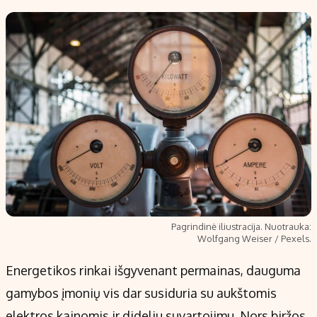
Pagrindinė iliustracija. Nuotrauka:
Wolfgang Weiser / Pexels.
Energetikos rinkai išgyvenant permainas, dauguma
gamybos įmonių vis dar susiduria su aukštomis
elektros kainomis ir dideliu suvartojimu. Nors biržos