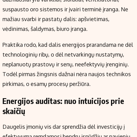
suspausto oro sistemos ir įvairi terminė įranga. Ne
mažiau svarbi ir pastatų dalis: apšvietimas,
vėdinimas, šaldymas, biuro įranga.
Praktika rodo, kad dalis energijos prarandama ne dėl
technologinių ribų, o dėl netvarkingų nustatymų,
neplanuotų prastovų ir senų, neefektyvių įrenginių.
Todėl pirmas žingsnis dažnai nėra naujos technikos
pirkimas, o esamų procesų peržiūra.
Energijos auditas: nuo intuicijos prie
skaičių
Daugelis įmonių vis dar sprendžia dėl investicijų į
efektyvumą remdamosi bendru įspūdžiu ar pavienių