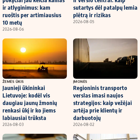
ir atlyginimus: kam
sutartys dėl patalpų lemia
ruoštis per artimiausius
plėtrą ir rizikas
10 metų
2026-08-05
2026-08-06
ŽEMĖS ŪKIS
ĮMONĖS
Jaunieji ūkininkai
Regioninis transporto
Lietuvoje: kodėl vis
verslas imasi naujos
daugiau jaunų žmonių
strategijos: kaip vežėjai
renkasi ūkį ir ko jiems
artėja prie klientų ir
labiausiai trūksta
darbuotojų
2026-08-03
2026-08-02