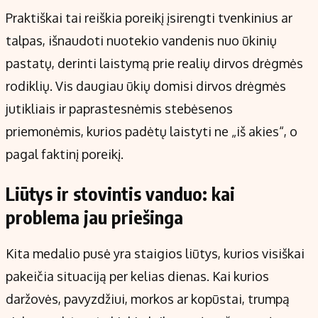
Praktiškai tai reiškia poreikį įsirengti tvenkinius ar
talpas, išnaudoti nuotekio vandenis nuo ūkinių
pastatų, derinti laistymą prie realių dirvos drėgmės
rodiklių. Vis daugiau ūkių domisi dirvos drėgmės
jutikliais ir paprastesnėmis stebėsenos
priemonėmis, kurios padėtų laistyti ne „iš akies“, o
pagal faktinį poreikį.
Liūtys ir stovintis vanduo: kai
problema jau priešinga
Kita medalio pusė yra staigios liūtys, kurios visiškai
pakeičia situaciją per kelias dienas. Kai kurios
daržovės, pavyzdžiui, morkos ar kopūstai, trumpą