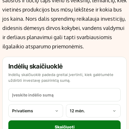
sausros ir liūčių taps vienu iš veiksnių, lemiančių, kiek
vietinės produkcijos bus mūsų lėkštėse ir kokia bus
jos kaina. Nors dalis sprendimų reikalauja investicijų,
didesnis dėmesys dirvos kokybei, vandens valdymui
ir derliaus planavimui gali tapti svarbiausiomis
ilgalaikio atsparumo priemonėmis.