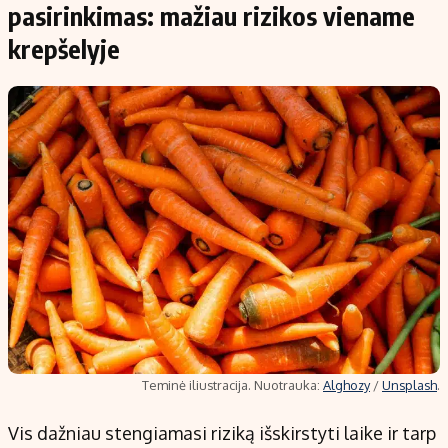
pasirinkimas: mažiau rizikos viename
krepšelyje
Teminė iliustracija. Nuotrauka:
Alghozy
/
Unsplash
.
Vis dažniau stengiamasi riziką išskirstyti laike ir tarp