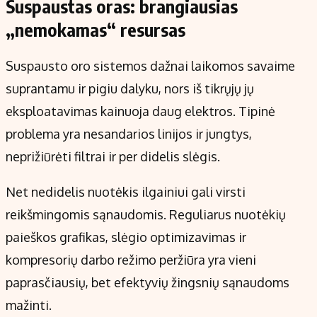
Suspaustas oras: brangiausias
„nemokamas“ resursas
Suspausto oro sistemos dažnai laikomos savaime
suprantamu ir pigiu dalyku, nors iš tikrųjų jų
eksploatavimas kainuoja daug elektros. Tipinė
problema yra nesandarios linijos ir jungtys,
neprižiūrėti filtrai ir per didelis slėgis.
Net nedidelis nuotėkis ilgainiui gali virsti
reikšmingomis sąnaudomis. Reguliarus nuotėkių
paieškos grafikas, slėgio optimizavimas ir
kompresorių darbo režimo peržiūra yra vieni
paprasčiausių, bet efektyvių žingsnių sąnaudoms
mažinti.