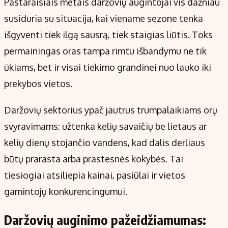
Pastaraisiais metais daržovių augintojai vis dažniau
Kontaktai
susiduria su situacija, kai viename sezone tenka
Regionų naujienos
išgyventi tiek ilgą sausrą, tiek staigias liūtis. Toks
Indėlių palūkanos
permainingas oras tampa rimtu išbandymu ne tik
ūkiams, bet ir visai tiekimo grandinei nuo lauko iki
prekybos vietos.
Daržovių sektorius ypač jautrus trumpalaikiams orų
svyravimams: užtenka kelių savaičių be lietaus ar
kelių dienų stojančio vandens, kad dalis derliaus
būtų prarasta arba prastesnės kokybės. Tai
tiesiogiai atsiliepia kainai, pasiūlai ir vietos
gamintojų konkurencingumui.
Daržovių auginimo pažeidžiamumas: