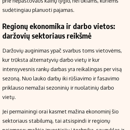
prie nepastovaus kainų lygio, nei ūkiams, kuriems
sudėtingiau planuoti pajamas.
Regionų ekonomika ir darbo vietos:
daržovių sektoriaus reikšmė
Daržovių auginimas ypač svarbus toms vietovėms,
kur trūksta alternatyvių darbo vietų ir kur
intensyvesnis rankų darbas yra reikalingas per visą
sezoną. Nuo lauko darbų iki rūšiavimo ir fasavimo
priklauso nemažai sezoninių ir nuolatinių darbo
vietų.
Jei permainingi orai kasmet mažina ekonominį šio
sektoriaus stabilumą, tai atsispindi ir regionų