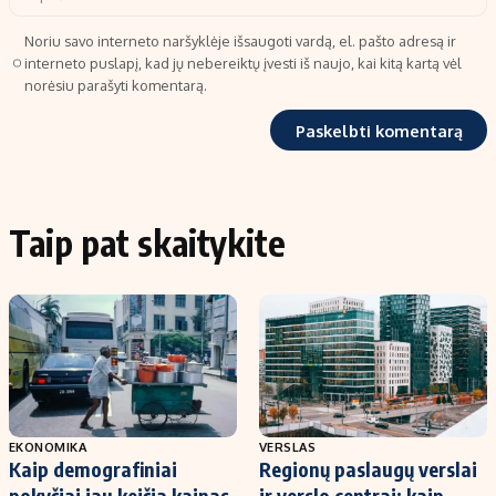
Noriu savo interneto naršyklėje išsaugoti vardą, el. pašto adresą ir
interneto puslapį, kad jų nebereiktų įvesti iš naujo, kai kitą kartą vėl
norėsiu parašyti komentarą.
Taip pat skaitykite
EKONOMIKA
VERSLAS
Kaip demografiniai
Regionų paslaugų verslai
pokyčiai jau keičia kainas
ir verslo centrai: kaip