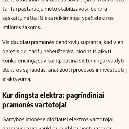
tarifai pastaruoju metu stabilizavosi, bendra
sąskaitų našta išlieka reikšminga, ypač elektros
imlioms šakoms.
Vis daugiau pramonės bendrovių supranta, kad vien
derėtis dėl tarifų nebeužtenka. Norint išlaikyti
konkurencingą savikainą, būtina sistemingai valdyti
elektros sąnaudas, analizuoti procesus ir investuoti į
efektyvumą.
Kur dingsta elektra: pagrindiniai
pramonės vartotojai
Gamybos įmonėse didžiausi elektros vartotojai
dažniausiai yra varikliai, siurbliai, ventiliatoriai,