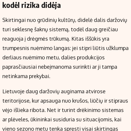
kodėl rizika didėja
Skirtingai nuo grūdinių kultūrų, didelė dalis daržovių
turi seklesnę šaknų sistemą, todėl daug greičiau
reaguoja į drėgmės trūkumą. Kitas iššūkis yra
trumpesnis nuėmimo langas: jei stipri liūtis užklumpa
derliaus nuėmimo metu, dalies produkcijos
paprasčiausiai nebeįmanoma surinkti ar ji tampa
netinkama prekybai.
Lietuvoje daug daržovių auginama atvirose
teritorijose, kur apsauga nuo krušos, liūčių ir stipraus
vėjo išlieka ribota. Net ir turint drėkinimo sistemas
ar plėveles, ūkininkai susiduria su situacijomis, kai
vieno sezono metu tenka spręsti visai skirtingas