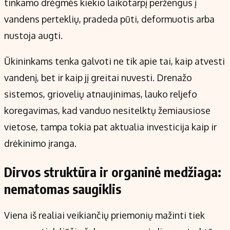
tinkamo drėgmės kiekio laikotarpį peržengus į
vandens perteklių, pradeda pūti, deformuotis arba
nustoja augti.
Ūkininkams tenka galvoti ne tik apie tai, kaip atvesti
vandenį, bet ir kaip jį greitai nuvesti. Drenažo
sistemos, griovelių atnaujinimas, lauko reljefo
koregavimas, kad vanduo nesitelktų žemiausiose
vietose, tampa tokia pat aktualia investicija kaip ir
drėkinimo įranga.
Dirvos struktūra ir organinė medžiaga:
nematomas saugiklis
Viena iš realiai veikiančių priemonių mažinti tiek