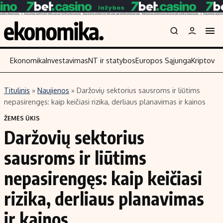
Ekonomika
Investavimas
NT ir statybos
Europos Sąjunga
Kriptoval
Titulinis
»
Naujienos
»
Daržovių sektorius sausroms ir liūtims
Turinys
Skaitykite
nepasirengęs: kaip keičiasi rizika, derliaus planavimas ir kainos
Naujienos
Finansai
ŽEMĖS ŪKIS
Daržovių sektorius
Aplinka
Įmonės
Verslas
Žemės ūkis
sausroms ir liūtims
Energetika
Technologijos
nepasirengęs: kaip keičiasi
Ekonomika
Laisvalaikis
rizika, derliaus planavimas
Politika
NT ir statybos
ir kainos