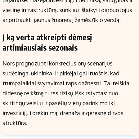
pajamose: mažėja investicijų į techniką, saugyklas ir
vietinę infrastruktūrą, sunkiau išlaikyti darbuotojus
ar pritraukti jaunus žmones į žemės ūkio verslą.
Į ką verta atkreipti dėmesį
artimiausiais sezonais
Nors prognozuoti konkrečius orų scenarijus
sudėtinga, ūkininkai ir pirkėjai gali ruoštis, kad
trumpalaikiai svyravimai taps dažnesni. Tai reiškia
didesnę reikšmę turės rizikų išskirstymas: nuo
skirtingų veislių ir pasėlių vietų parinkimo iki
investicijų į drėkinimą, drenažą ir geresnę dirvos
struktūrą.