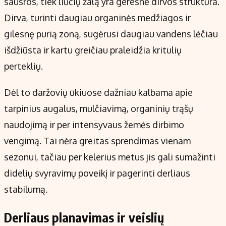
sausros, tiek liūčių žalą yra geresnė dirvos struktūra.
Dirva, turinti daugiau organinės medžiagos ir
gilesnę purią zoną, sugėrusi daugiau vandens lėčiau
išdžiūsta ir kartu greičiau praleidžia kritulių
perteklių.
Dėl to daržovių ūkiuose dažniau kalbama apie
tarpinius augalus, mulčiavimą, organinių trąšų
naudojimą ir per intensyvaus žemės dirbimo
vengimą. Tai nėra greitas sprendimas vienam
sezonui, tačiau per kelerius metus jis gali sumažinti
didelių svyravimų poveikį ir pagerinti derliaus
stabilumą.
Derliaus planavimas ir veislių