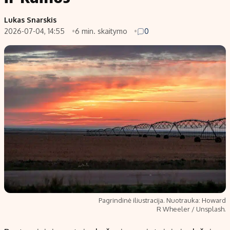
Populiarios temos
Titulinis
Lukas Snarskis
2026-07-04, 14:55
6 min. skaitymo
0
Investavimas
Nedarbo išmokos skaičiuoklė
Akcijų rinka
Indėliai
Saulės elektrinės
Indėlių skaičiuoklė
Kriptovaliutos
Būsto finansai
Infliacija
Įdomios naujienos
Migracija
Redakcija
Apie mus
Redakcijos politika
Pagrindinė iliustracija. Nuotrauka: Howard
Privatumo politika
R Wheeler / Unsplash.
Turinio žymėjimo taisyklės