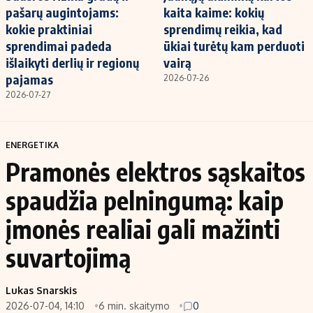
pašarų augintojams:
kaita kaime: kokių
kokie praktiniai
sprendimų reikia, kad
sprendimai padeda
ūkiai turėtų kam perduoti
išlaikyti derlių ir regionų
vairą
pajamas
2026-07-26
2026-07-27
ENERGETIKA
Pramonės elektros sąskaitos
spaudžia pelningumą: kaip
įmonės realiai gali mažinti
suvartojimą
Lukas Snarskis
2026-07-04, 14:10
6 min. skaitymo
0