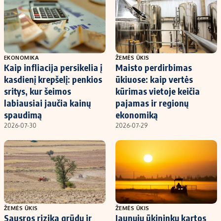
EKONOMIKA
ŽEMĖS ŪKIS
Kaip infliacija persikelia į
Maisto perdirbimas
kasdienį krepšelį: penkios
ūkiuose: kaip vertės
sritys, kur šeimos
kūrimas vietoje keičia
labiausiai jaučia kainų
pajamas ir regionų
spaudimą
ekonomiką
2026-07-30
2026-07-29
ŽEMĖS ŪKIS
ŽEMĖS ŪKIS
Sausros rizika grūdų ir
Jaunųjų ūkininkų kartos