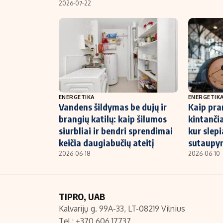
2026-07-22
ENERGETIKA
ENERGETIK
Vandens šildymas be dujų ir
Kaip pra
brangių katilų: kaip šilumos
kintanči
siurbliai ir bendri sprendimai
kur slepi
keičia daugiabučių ateitį
sutaupy
2026-06-18
2026-06-10
TIPRO, UAB
Kalvarijų g. 99A-33, LT-08219 Vilnius
Tel.: +370 606 17737