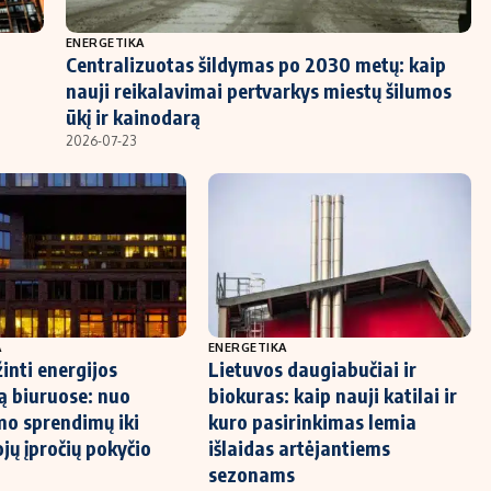
ENERGETIKA
Centralizuotas šildymas po 2030 metų: kaip
nauji reikalavimai pertvarkys miestų šilumos
ūkį ir kainodarą
2026-07-23
A
ENERGETIKA
inti energijos
Lietuvos daugiabučiai ir
ą biuruose: nuo
biokuras: kaip nauji katilai ir
mo sprendimų iki
kuro pasirinkimas lemia
jų įpročių pokyčio
išlaidas artėjantiems
sezonams