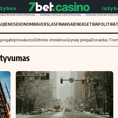
UJIENOS
EKONOMIKA
VERSLAS
FINANSAI
ENERGETIKA
POLITIKA
ąjunga
Kriptovaliutos
Dirbtinis intelektas
Grynieji pinigai
Donaldas Tru
ktyvumas
Populiarios temos
Titulinis
Investavimas
Nedarbo išmo
Akcijų rinka
Indėliai
Saulės elektrinės
Indėlių skaiči
Kriptovaliutos
Būsto finansa
Infliacija
Įdomios nauji
Migracija