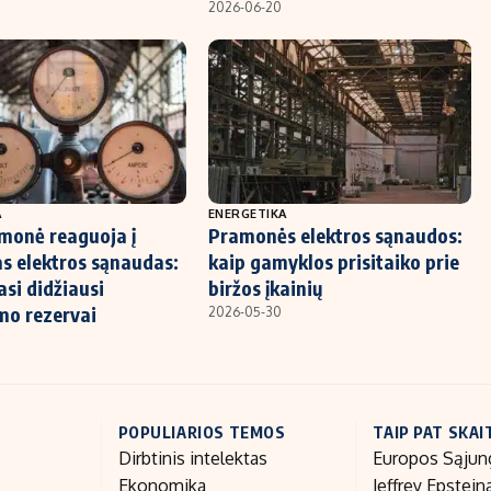
2026-06-20
A
ENERGETIKA
monė reaguoja į
Pramonės elektros sąnaudos:
as elektros sąnaudas:
kaip gamyklos prisitaiko prie
asi didžiausi
biržos įkainių
mo rezervai
2026-05-30
POPULIARIOS TEMOS
TAIP PAT SKAI
Dirbtinis intelektas
Europos Sąjun
Ekonomika
Jeffrey Epstein