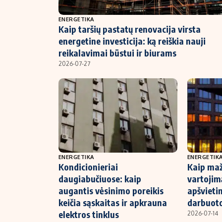
NT ir statybos
ENERGETIKA
Kaip taršių pastatų renovacija virsta
energetine investicija: ką reiškia nauji
reikalavimai būstui ir biurams
2026-07-27
ENERGETIKA
ENERGETIK
Kondicionieriai
Kaip maž
daugiabučiuose: kaip
vartojim
augantis vėsinimo poreikis
apšvieti
keičia sąskaitas ir apkrauna
darbuoto
elektros tinklus
2026-07-14