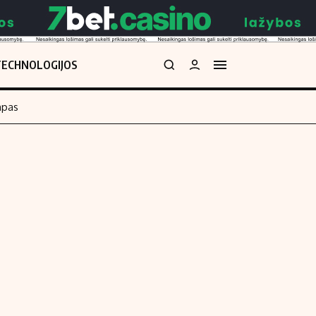
TECHNOLOGIJOS
mpas
Redakcija
kos skaičiuoklė
Apie mus
Redakcijos politika
uoklė
Privatumo politika
i
Turinio žymėjimo taisyklės
enos
Kontaktai
Regionų naujienos