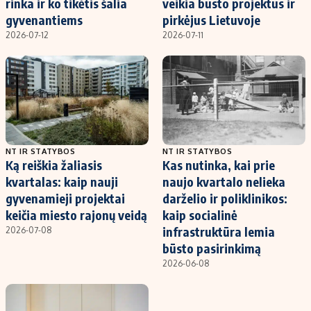
rinka ir ko tikėtis šalia
veikia būsto projektus ir
gyvenantiems
pirkėjus Lietuvoje
2026-07-12
2026-07-11
NT IR STATYBOS
NT IR STATYBOS
Ką reiškia žaliasis
Kas nutinka, kai prie
kvartalas: kaip nauji
naujo kvartalo nelieka
gyvenamieji projektai
darželio ir poliklinikos:
keičia miesto rajonų veidą
kaip socialinė
infrastruktūra lemia
2026-07-08
būsto pasirinkimą
2026-06-08