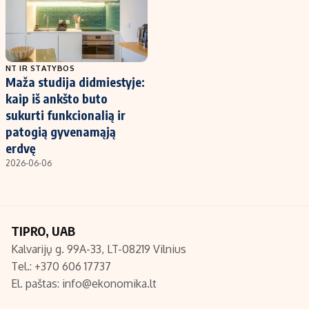
NT IR STATYBOS
Maža studija didmiestyje:
kaip iš ankšto buto
sukurti funkcionalią ir
patogią gyvenamąją
erdvę
2026-06-06
TIPRO, UAB
Kalvarijų g. 99A-33, LT-08219 Vilnius
Tel.: +370 606 17737
El. paštas:
info@ekonomika.lt