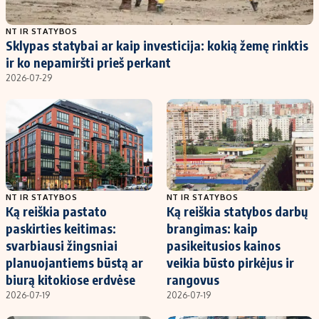
Populiarios temos
Titulinis
NT IR STATYBOS
Sklypas statybai ar kaip investicija: kokią žemę rinktis
Investavimas
Nedarbo išmokos skaičiuoklė
ir ko nepamiršti prieš perkant
Akcijų rinka
Indėliai
2026-07-29
Saulės elektrinės
Indėlių skaičiuoklė
Kriptovaliutos
Būsto finansai
Infliacija
Įdomios naujienos
Migracija
NT IR STATYBOS
NT IR STATYBOS
Ką reiškia pastato
Ką reiškia statybos darbų
Redakcija
paskirties keitimas:
brangimas: kaip
Apie mus
svarbiausi žingsniai
pasikeitusios kainos
Redakcijos politika
planuojantiems būstą ar
veikia būsto pirkėjus ir
biurą kitokiose erdvėse
rangovus
Privatumo politika
2026-07-19
2026-07-19
Turinio žymėjimo taisyklės