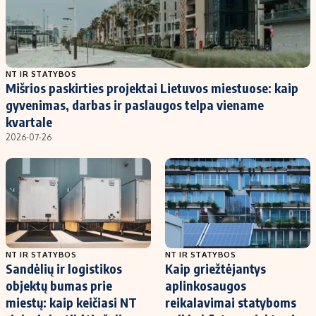
NT IR STATYBOS
Mišrios paskirties projektai Lietuvos miestuose: kaip
gyvenimas, darbas ir paslaugos telpa viename
kvartale
2026-07-26
NT IR STATYBOS
NT IR STATYBOS
Sandėlių ir logistikos
Kaip griežtėjantys
objektų bumas prie
aplinkosaugos
miestų: kaip keičiasi NT
reikalavimai statyboms