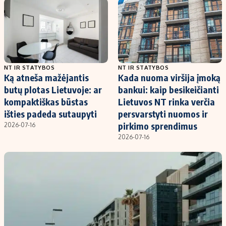
Kontaktai
Regionų naujienos
Indėlių palūkanos
NT IR STATYBOS
NT IR STATYBOS
Ką atneša mažėjantis
Kada nuoma viršija įmoką
butų plotas Lietuvoje: ar
bankui: kaip besikeičianti
kompaktiškas būstas
Lietuvos NT rinka verčia
išties padeda sutaupyti
persvarstyti nuomos ir
pirkimo sprendimus
2026-07-16
2026-07-16