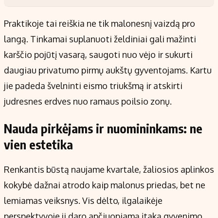
Praktikoje tai reiškia ne tik malonesnį vaizdą pro
langą. Tinkamai suplanuoti želdiniai gali mažinti
karščio pojūtį vasarą, saugoti nuo vėjo ir sukurti
daugiau privatumo pirmų aukštų gyventojams. Kartu
jie padeda švelninti eismo triukšmą ir atskirti
judresnes erdves nuo ramaus poilsio zonų.
Nauda pirkėjams ir nuomininkams: ne
vien estetika
Renkantis būstą naujame kvartale, žaliosios aplinkos
kokybė dažnai atrodo kaip malonus priedas, bet ne
lemiamas veiksnys. Vis dėlto, ilgalaikėje
perspektyvoje ji daro apčiuopiamą įtaką gyvenimo