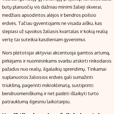
Kontaktai
butų planuočių vis dažniau minimi žalieji skverai,
Regionų naujienos
medžiais apsodintos alėjos ir bendros poilsio
Indėlių palūkanos
erdvės. Tačiau gyventojams ne visada aišku, kas
slepiasi už sąvokos žaliasis kvartalas ir kokią realią
vertę tai suteikia kasdieniam gyvenimui.
Nors plėtotojai aktyviai akcentuoja gamtos artumą,
pirkėjams ir nuomininkams svarbu atskirti rinkodaros
pažadus nuo realių, ilgalaikių sprendimų. Tinkamai
suplanuotos žaliosios erdvės gali sumažinti
triukšmą, pagerinti mikroklimatą, sustiprinti
bendruomeniškumą ir net padėti išlaikyti turto
patrauklumą ilgesniu laikotarpiu.