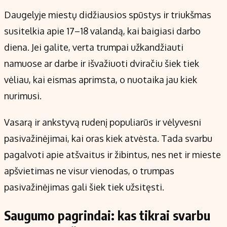
Daugelyje miestų didžiausios spūstys ir triukšmas
susitelkia apie 17–18 valandą, kai baigiasi darbo
diena. Jei galite, verta trumpai užkandžiauti
namuose ar darbe ir išvažiuoti dviračiu šiek tiek
vėliau, kai eismas aprimsta, o nuotaika jau kiek
nurimusi.
Vasarą ir ankstyvą rudenį populiarūs ir vėlyvesni
pasivažinėjimai, kai oras kiek atvėsta. Tada svarbu
pagalvoti apie atšvaitus ir žibintus, nes net ir mieste
apšvietimas ne visur vienodas, o trumpas
pasivažinėjimas gali šiek tiek užsitęsti.
Saugumo pagrindai: kas tikrai svarbu