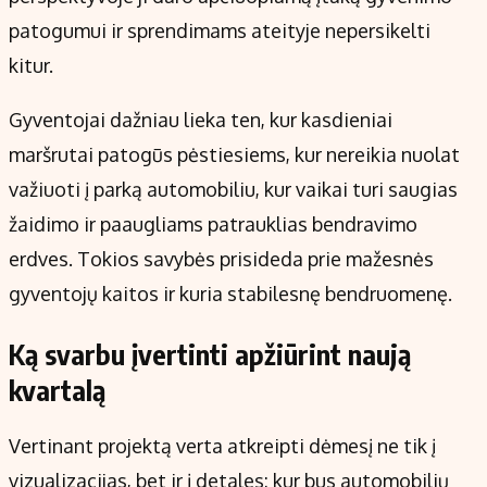
patogumui ir sprendimams ateityje nepersikelti
kitur.
Gyventojai dažniau lieka ten, kur kasdieniai
maršrutai patogūs pėstiesiems, kur nereikia nuolat
važiuoti į parką automobiliu, kur vaikai turi saugias
žaidimo ir paaugliams patrauklias bendravimo
erdves. Tokios savybės prisideda prie mažesnės
gyventojų kaitos ir kuria stabilesnę bendruomenę.
Ką svarbu įvertinti apžiūrint naują
kvartalą
Vertinant projektą verta atkreipti dėmesį ne tik į
vizualizacijas, bet ir į detales: kur bus automobilių