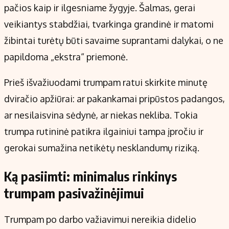
pačios kaip ir ilgesniame žygyje. Šalmas, gerai
veikiantys stabdžiai, tvarkinga grandinė ir matomi
žibintai turėtų būti savaime suprantami dalykai, o ne
papildoma „ekstra“ priemonė.
Prieš išvažiuodami trumpam ratui skirkite minutę
dviračio apžiūrai: ar pakankamai pripūstos padangos,
ar nesilaisvina sėdynė, ar niekas nekliba. Tokia
trumpa rutininė patikra ilgainiui tampa įpročiu ir
gerokai sumažina netikėtų nesklandumų riziką.
Ką pasiimti: minimalus rinkinys
trumpam pasivažinėjimui
Trumpam po darbo važiavimui nereikia didelio