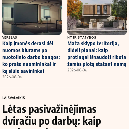
VERSLAS
NT IR STATYBOS
Kaip įmonės derasi dėl
Maža sklypo teritorija,
nuomos biurams po
dideli planai: kaip
nuotolinio darbo bangos:
protingai išnaudoti ribotą
ko prašo nuomininkai ir
žemės plotą statant namą
ką siūlo savininkai
2026-08-06
2026-08-06
LAISVALAIKIS
Lėtas pasivažinėjimas
dviračiu po darbų: kaip