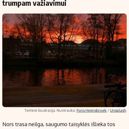
trumpam važiavimui
Teminė iliustracija. Nuotrauka:
Fons Heijnsbroek
/
Unsplash
.
Nors trasa neilga, saugumo taisyklės išlieka tos