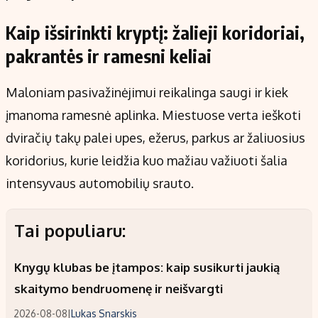
Kaip išsirinkti kryptį: žalieji koridoriai,
pakrantės ir ramesni keliai
Maloniam pasivažinėjimui reikalinga saugi ir kiek
įmanoma ramesnė aplinka. Miestuose verta ieškoti
dviračių takų palei upes, ežerus, parkus ar žaliuosius
koridorius, kurie leidžia kuo mažiau važiuoti šalia
intensyvaus automobilių srauto.
Tai populiaru:
Knygų klubas be įtampos: kaip susikurti jaukią
skaitymo bendruomenę ir neišvargti
2026-08-08
|
Lukas Snarskis