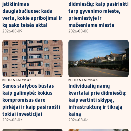
įstiklinimas
didmiesčių: kaip pasirinkti
daugiabučiuose: kada
tarp gyvenimo mieste,
verta, kokie apribojimai ir
priemiestyje ir
ką sako teisės aktai
mažesniame mieste
2026-08-09
2026-08-08
NT IR STATYBOS
NT IR STATYBOS
Senos statybos būstas
Individualių namų
kaip galimybė: kokius
kvartalai prie didmiesčių:
kompromisus daro
kaip vertinti sklypą,
pirkėjai ir kaip pasiruošti
infrastruktūrą ir tikrąją
tokiai investicijai
kainą
2026-08-07
2026-08-06