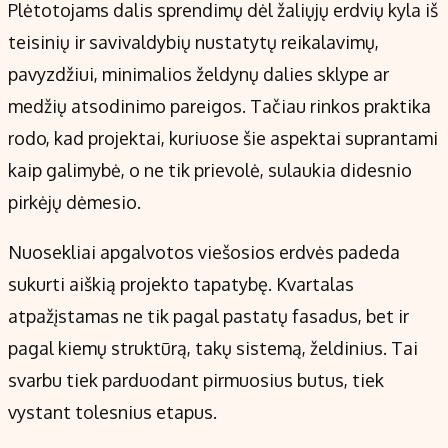
Plėtotojams dalis sprendimų dėl žaliųjų erdvių kyla iš
teisinių ir savivaldybių nustatytų reikalavimų,
pavyzdžiui, minimalios želdynų dalies sklype ar
medžių atsodinimo pareigos. Tačiau rinkos praktika
rodo, kad projektai, kuriuose šie aspektai suprantami
kaip galimybė, o ne tik prievolė, sulaukia didesnio
pirkėjų dėmesio.
Nuosekliai apgalvotos viešosios erdvės padeda
sukurti aiškią projekto tapatybę. Kvartalas
atpažįstamas ne tik pagal pastatų fasadus, bet ir
pagal kiemų struktūrą, takų sistemą, želdinius. Tai
svarbu tiek parduodant pirmuosius butus, tiek
vystant tolesnius etapus.