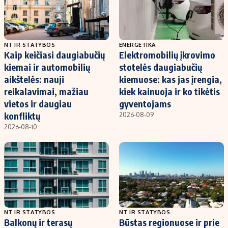
NT IR STATYBOS
ENERGETIKA
Kaip keičiasi daugiabučių
Elektromobilių įkrovimo
kiemai ir automobilių
stotelės daugiabučių
aikštelės: nauji
kiemuose: kas jas įrengia,
reikalavimai, mažiau
kiek kainuoja ir ko tikėtis
vietos ir daugiau
gyventojams
konfliktų
2026-08-09
2026-08-10
NT IR STATYBOS
NT IR STATYBOS
Balkonų ir terasų
Būstas regionuose ir prie