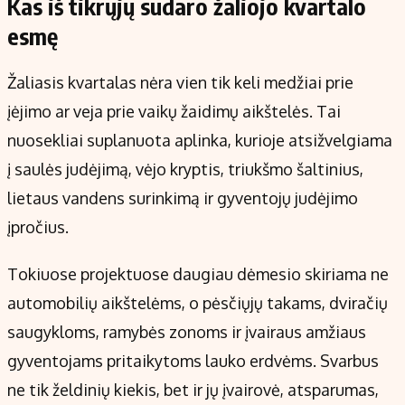
Kas iš tikrųjų sudaro žaliojo kvartalo
esmę
Žaliasis kvartalas nėra vien tik keli medžiai prie
įėjimo ar veja prie vaikų žaidimų aikštelės. Tai
nuosekliai suplanuota aplinka, kurioje atsižvelgiama
į saulės judėjimą, vėjo kryptis, triukšmo šaltinius,
lietaus vandens surinkimą ir gyventojų judėjimo
įpročius.
Tokiuose projektuose daugiau dėmesio skiriama ne
automobilių aikštelėms, o pėsčiųjų takams, dviračių
saugykloms, ramybės zonoms ir įvairaus amžiaus
gyventojams pritaikytoms lauko erdvėms. Svarbus
ne tik želdinių kiekis, bet ir jų įvairovė, atsparumas,