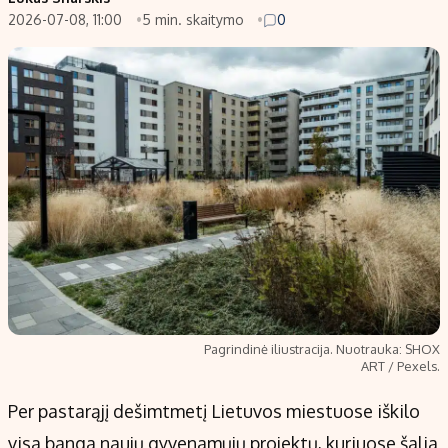
2026-07-08, 11:00
5 min. skaitymo
0
Populiarios temos
Titulinis
Investavimas
Nedarbo išmokos skaičiuoklė
Akcijų rinka
Indėliai
Saulės elektrinės
Indėlių skaičiuoklė
Kriptovaliutos
Būsto finansai
Infliacija
Įdomios naujienos
Migracija
Redakcija
Apie mus
Pagrindinė iliustracija. Nuotrauka: SHOX
Redakcijos politika
ART / Pexels.
Privatumo politika
Per pastarąjį dešimtmetį Lietuvos miestuose iškilo
Turinio žymėjimo taisyklės
visa banga naujų gyvenamųjų projektų, kuriuose šalia