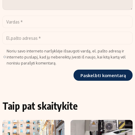
Noriu savo interneto naršyklėje išsaugoti vardą, el. pašto adresą ir
interneto puslapį, kad jų nebereiktų įvesti iš naujo, kai kitą kartą vėl
norėsiu parašyti komentarą.
Taip pat skaitykite