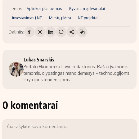
Temos:
Aplinkos planavimas
Gyvenamieji kvartalai
Investavimas į NT
Miestų plėtra
NT projektai
Dalintis:
Lukas Snarskis
Portalo Ekonomika.lt vyr. redaktorius. Rašau įvairiomis
temomis, o ypatingas mano dėmesys – technologijoms
ir rytojaus tendencijoms.
0 komentarai