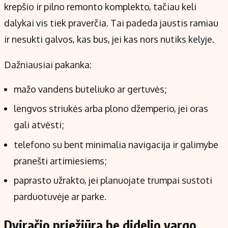
krepšio ir pilno remonto komplekto, tačiau keli
dalykai vis tiek praverčia. Tai padeda jaustis ramiau
ir nesukti galvos, kas bus, jei kas nors nutiks kelyje.
Dažniausiai pakanka:
mažo vandens buteliuko ar gertuvės;
lengvos striukės arba plono džemperio, jei oras
gali atvėsti;
telefono su bent minimalia navigacija ir galimybe
pranešti artimiesiems;
paprasto užrakto, jei planuojate trumpai sustoti
parduotuvėje ar parke.
Dviračio priežiūra be didelio vargo