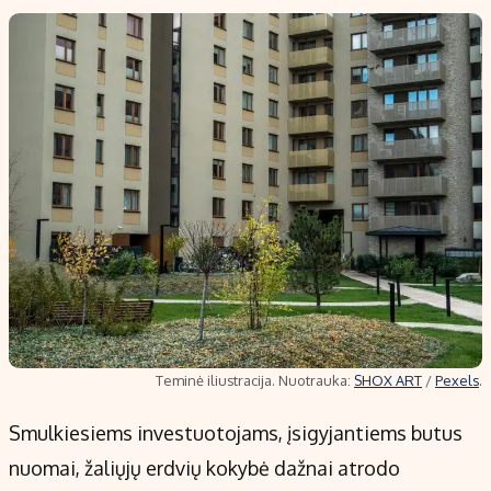
Teminė iliustracija. Nuotrauka:
SHOX ART
/
Pexels
.
Smulkiesiems investuotojams, įsigyjantiems butus
nuomai, žaliųjų erdvių kokybė dažnai atrodo