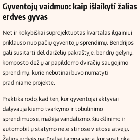
Gyventojų vaidmuo: kaip išlaikyti žalias
erdves gyvas
Net ir kokybiškai suprojektuotas kvartalas ilgainiui
priklauso nuo pačių gyventojų sprendimų. Bendrijos
gali susitarti dėl darželių pakraštyje, bendrų gėlynų,
komposto dėžių ar papildomo dviračių saugojimo
sprendimų, kurie nebūtinai buvo numatyti
pradiniame projekte.
Praktika rodo, kad ten, kur gyventojai aktyviai
dalyvauja kiemo tvarkymo ir tobulinimo
sprendimuose, mažėja vandalizmo, šiukšlinimo ir
automobilių statymo neleistinose vietose atvejų.
Žalios erdvės natūraliai tampa vieta, kur susitinka