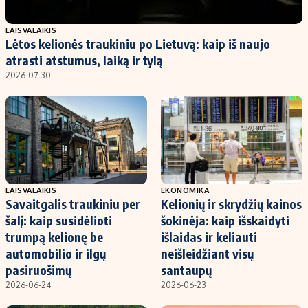
Populiarios temos
Titulinis
LAISVALAIKIS
Lėtos kelionės traukiniu po Lietuvą: kaip iš naujo
Investavimas
Nedarbo išmokos skaičiuoklė
atrasti atstumus, laiką ir tylą
Akcijų rinka
Indėliai
2026-07-30
Saulės elektrinės
Indėlių skaičiuoklė
Kriptovaliutos
Būsto finansai
Infliacija
Įdomios naujienos
Migracija
LAISVALAIKIS
EKONOMIKA
Savaitgalis traukiniu per
Kelionių ir skrydžių kainos
Redakcija
šalį: kaip susidėlioti
šokinėja: kaip išskaidyti
Apie mus
trumpą kelionę be
išlaidas ir keliauti
Redakcijos politika
automobilio ir ilgų
neišleidžiant visų
pasiruošimų
santaupų
Privatumo politika
2026-06-24
2026-06-23
Turinio žymėjimo taisyklės