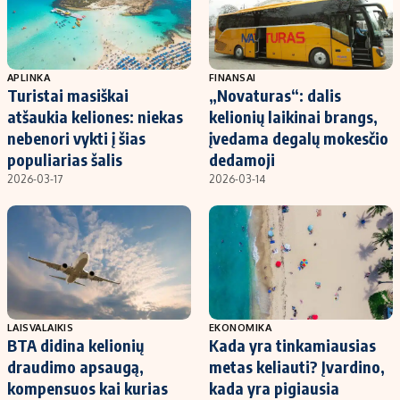
APLINKA
FINANSAI
Turistai masiškai
„Novaturas“: dalis
atšaukia keliones: niekas
kelionių laikinai brangs,
nebenori vykti į šias
įvedama degalų mokesčio
populiarias šalis
dedamoji
2026-03-17
2026-03-14
LAISVALAIKIS
EKONOMIKA
BTA didina kelionių
Kada yra tinkamiausias
draudimo apsaugą,
metas keliauti? Įvardino,
kompensuos kai kurias
kada yra pigiausia