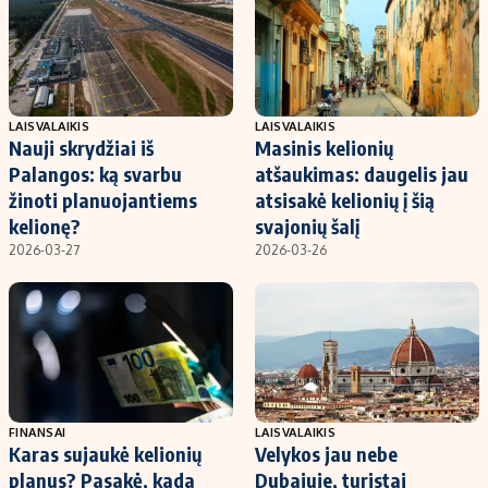
LAISVALAIKIS
LAISVALAIKIS
Nauji skrydžiai iš
Masinis kelionių
Palangos: ką svarbu
atšaukimas: daugelis jau
žinoti planuojantiems
atsisakė kelionių į šią
kelionę?
svajonių šalį
2026-03-27
2026-03-26
FINANSAI
LAISVALAIKIS
Karas sujaukė kelionių
Velykos jau nebe
planus? Pasakė, kada
Dubajuje, turistai