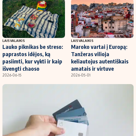
Kontaktai
Regionų naujienos
Indėlių palūkanos
LAISVALAIKIS
LAISVALAIKIS
Lauko piknikas be streso:
Maroko vartai į Europą:
paprastos idėjos, ką
Tanžeras vilioja
pasiimti, kur vykti ir kaip
keliautojus autentiškais
išvengti chaoso
amatais ir virtuve
2026-06-15
2026-05-01