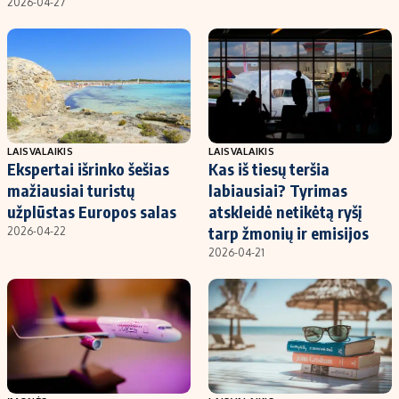
2026-04-27
LAISVALAIKIS
LAISVALAIKIS
Ekspertai išrinko šešias
Kas iš tiesų teršia
mažiausiai turistų
labiausiai? Tyrimas
užplūstas Europos salas
atskleidė netikėtą ryšį
tarp žmonių ir emisijos
2026-04-22
2026-04-21