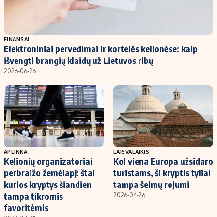
FINANSAI
Elektroniniai pervedimai ir kortelės kelionėse: kaip
išvengti brangių klaidų už Lietuvos ribų
2026-06-26
APLINKA
LAISVALAIKIS
Kelionių organizatoriai
Kol viena Europa užsidaro
perbraižo žemėlapį: štai
turistams, ši kryptis tyliai
kurios kryptys šiandien
tampa šeimų rojumi
tampa tikromis
2026-04-26
favoritėmis