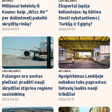
ĮMONĖS
LAISVALAIKIS
Milijonai keleivių iš
Ekspertai įspėja
Kauno: kaip „Wizz Air“
keliautojus: ką būtina
per dešimtmetį pakeitė
žinoti vykstantiems į
skrydžių rinką?
Turkiją ir Egiptą?
2026-04-03
2026-04-03
LAISVALAIKIS
APLINKA
Palangos oro uostas
Apsipirkimas Lenkijoje
plečiasi: pradėti nauji
nebebus toks paprastas:
skrydžiai stiprina regiono
lietuvių laukia nauji
susisiekimą
trikdžiai
2026-04-02
2026-03-31