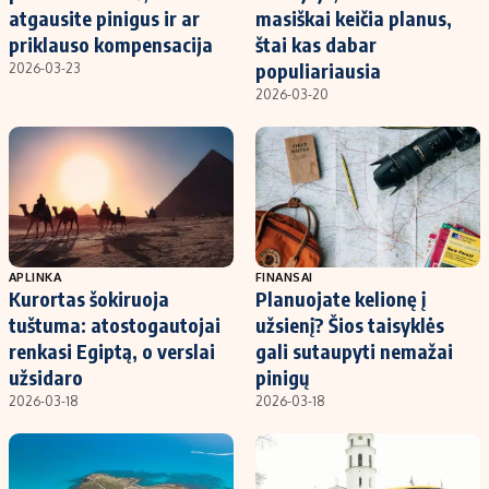
atgausite pinigus ir ar
masiškai keičia planus,
priklauso kompensacija
štai kas dabar
populiariausia
2026-03-23
2026-03-20
APLINKA
FINANSAI
Kurortas šokiruoja
Planuojate kelionę į
tuštuma: atostogautojai
užsienį? Šios taisyklės
renkasi Egiptą, o verslai
gali sutaupyti nemažai
užsidaro
pinigų
2026-03-18
2026-03-18