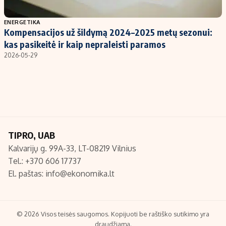
Populiarios temos
Titulinis
ENERGETIKA
Kompensacijos už šildymą 2024–2025 metų sezonui:
Investavimas
Nedarbo išmokos skaičiuoklė
kas pasikeitė ir kaip nepraleisti paramos
Akcijų rinka
Indėliai
2026-05-29
Saulės elektrinės
Indėlių skaičiuoklė
Kriptovaliutos
Būsto finansai
Infliacija
Įdomios naujienos
Migracija
TIPRO, UAB
Kalvarijų g. 99A-33, LT-08219 Vilnius
Redakcija
Tel.: +370 606 17737
Apie mus
El. paštas:
info@ekonomika.lt
Redakcijos politika
Privatumo politika
Turinio žymėjimo taisyklės
© 2026 Visos teisės saugomos. Kopijuoti be raštiško sutikimo yra
draudžiama.