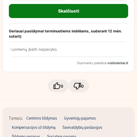
0
0
Temos:
Centrinis šildymas
Gyventojų pajamos
Kompensacijos už šildymą
Savivaldybių paslaugos
Šildymo sezonas
Socialinė parama