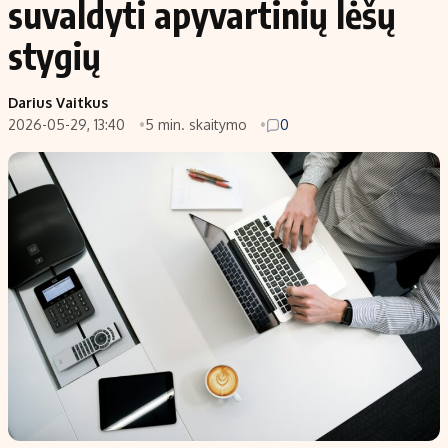
suvaldyti apyvartinių lėšų
stygių
Darius Vaitkus
2026-05-29, 13:40
5 min. skaitymo
0