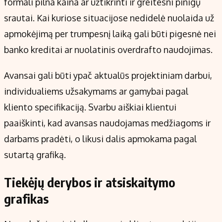
formali pilna kaina ar užtikrinti ir greitesni pinigų
srautai. Kai kuriose situacijose nedidelė nuolaida už
apmokėjimą per trumpesnį laiką gali būti pigesnė nei
banko kreditai ar nuolatinis overdrafto naudojimas.
Avansai gali būti ypač aktualūs projektiniam darbui,
individualiems užsakymams ar gamybai pagal
kliento specifikaciją. Svarbu aiškiai klientui
paaiškinti, kad avansas naudojamas medžiagoms ir
darbams pradėti, o likusi dalis apmokama pagal
sutartą grafiką.
Tiekėjų derybos ir atsiskaitymo
grafikas