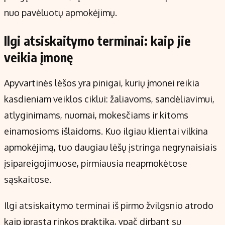
nuo pavėluotų apmokėjimų.
Ilgi atsiskaitymo terminai: kaip jie
veikia įmonę
Apyvartinės lėšos yra pinigai, kurių įmonei reikia
kasdieniam veiklos ciklui: žaliavoms, sandėliavimui,
atlyginimams, nuomai, mokesčiams ir kitoms
einamosioms išlaidoms. Kuo ilgiau klientai vilkina
apmokėjimą, tuo daugiau lėšų įstringa negrynaisiais
įsipareigojimuose, pirmiausia neapmokėtose
sąskaitose.
Ilgi atsiskaitymo terminai iš pirmo žvilgsnio atrodo
kaip įprasta rinkos praktika, ypač dirbant su