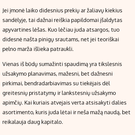
Jei įmonė laiko didesnius prekių ar žaliavų kiekius
sandėlyje, tai dažnai reiškia papildomai įšaldytas
apyvartines lėšas. Kuo lėčiau juda atsargos, tuo
didesnė našta pinigų srautams, net jei teoriškai
pelno marža išlieka patraukli.
Vienas iš būdų sumažinti spaudimą yra tikslesnis
užsakymo planavimas, mažesni, bet dažnesni
pirkimai, bendradarbiavimas su tiekėjais dėl
greitesnių pristatymų ir lankstesnių užsakymo
apimčių. Kai kuriais atvejais verta atsisakyti dalies
asortimento, kuris juda lėtai ir neša mažą naudą, bet
reikalauja daug kapitalo.