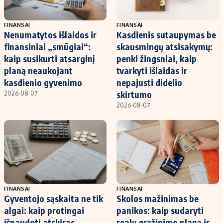
FINANSAI
FINANSAI
Nenumatytos išlaidos ir
Kasdienis sutaupymas be
finansiniai „smūgiai“:
skausmingų atsisakymų:
kaip susikurti atsarginį
penki žingsniai, kaip
planą neaukojant
tvarkyti išlaidas ir
kasdienio gyvenimo
nepajusti didelio
skirtumo
2026-08-07
2026-08-07
FINANSAI
FINANSAI
Gyventojo sąskaita ne tik
Skolos mažinimas be
algai: kaip protingai
panikos: kaip sudaryti
išnaudoti atskiras
realų grąžinimo planą ir