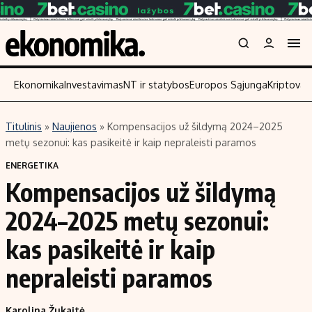
Ekonomika
Investavimas
NT ir statybos
Europos Sąjunga
Kriptoval
Titulinis
»
Naujienos
»
Kompensacijos už šildymą 2024–2025
Turinys
Skaitykite
metų sezonui: kas pasikeitė ir kaip nepraleisti paramos
Naujienos
Finansai
ENERGETIKA
Kompensacijos už šildymą
Aplinka
Įmonės
Verslas
Žemės ūkis
2024–2025 metų sezonui:
Energetika
Technologijos
kas pasikeitė ir kaip
Ekonomika
Laisvalaikis
nepraleisti paramos
Politika
NT ir statybos
Karolina Žukaitė