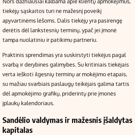
Nors dažniausiai kalbama apie klientų apmokėjimus,
tiekėjų sąskaitos turi ne mažesnį poveikį
apyvartinėms lėšoms. Dalis tiekėjų yra pasirengę
derėtis dėl lankstesnių terminų, ypač jei įmonė
tampa nuolatiniu ir patikimu partneriu.
Praktinis sprendimas yra suskirstyti tiekėjus pagal
svarbą ir derybines galimybes. Su kritiniais tiekėjais
verta ieškoti ilgesnių terminų ar mokėjimo etapais,
su mažiau svarbiais paslaugų teikėjais galima tartis
dėl apmokėjimo grafikų, priderintų prie įmonės
įplaukų kalendoriaus.
Sandėlio valdymas ir mažesnis įšaldytas
kapitalas