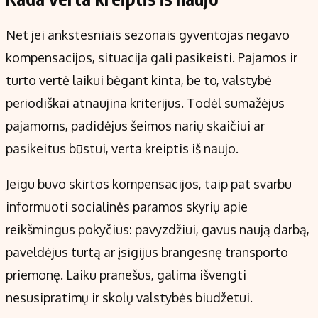
Net jei ankstesniais sezonais gyventojas negavo
kompensacijos, situacija gali pasikeisti. Pajamos ir
turto vertė laikui bėgant kinta, be to, valstybė
periodiškai atnaujina kriterijus. Todėl sumažėjus
pajamoms, padidėjus šeimos narių skaičiui ar
pasikeitus būstui, verta kreiptis iš naujo.
Jeigu buvo skirtos kompensacijos, taip pat svarbu
informuoti socialinės paramos skyrių apie
reikšmingus pokyčius: pavyzdžiui, gavus naują darbą,
paveldėjus turtą ar įsigijus brangesnę transporto
priemonę. Laiku pranešus, galima išvengti
nesusipratimų ir skolų valstybės biudžetui.