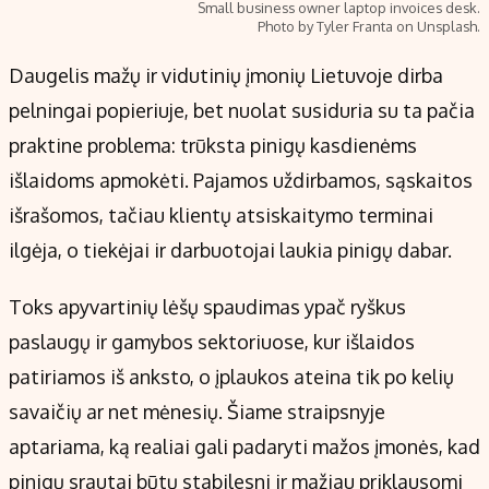
Small business owner laptop invoices desk.
Photo by Tyler Franta on Unsplash.
Daugelis mažų ir vidutinių įmonių Lietuvoje dirba
pelningai popieriuje, bet nuolat susiduria su ta pačia
praktine problema: trūksta pinigų kasdienėms
išlaidoms apmokėti. Pajamos uždirbamos, sąskaitos
išrašomos, tačiau klientų atsiskaitymo terminai
ilgėja, o tiekėjai ir darbuotojai laukia pinigų dabar.
Toks apyvartinių lėšų spaudimas ypač ryškus
paslaugų ir gamybos sektoriuose, kur išlaidos
patiriamos iš anksto, o įplaukos ateina tik po kelių
savaičių ar net mėnesių. Šiame straipsnyje
aptariama, ką realiai gali padaryti mažos įmonės, kad
pinigų srautai būtų stabilesni ir mažiau priklausomi