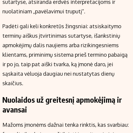
sutartyse, atsiranda erdvės interpretacijoms ir
nuolatiniam „pavėlavimui truputį“.
Padėti gali keli konkretūs žingsniai: atsiskaitymo
terminų aiškus įtvirtinimas sutartyse, išankstinių
apmokėjimų dalis naujiems arba rizikingesniems
klientams, priminimų sistema prieš termino pabaigą
ir po jo, taip pat aiški tvarka, ką įmonė daro, jei
sąskaita vėluoja daugiau nei nustatytas dienų
skaičius.
Nuolaidos už greitesnį apmokėjimą ir
avansai
Mažoms įmonėms dažnai tenka rinktis, kas svarbiau: