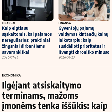
FINANSAI
FINANSAI
Kaip elgtis su
Gyventojų pajamų
sąskaitomis, kai pajamos
valdymas kintančių kainų
nereguliarios: praktiniai
laikotarpiu: kaip
žingsniai dirbantiems
susidėlioti prioritetus ir
savarankiškai
išvengti chroniško minuso
2026-07-25
2026-07-23
EKONOMIKA
Ilgėjant atsiskaitymo
terminams, mažoms
įmonėms tenka iššūkis: kaip