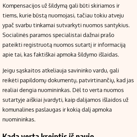
Kompensacijos už šildymą gali būti skiriamos ir
tiems, kurie būstą nuomojasi, tačiau tokiu atveju
ypač svarbu tinkamai sutvarkyti nuomos santykius.
Socialinės paramos specialistai dažnai prašo
pateikti registruotą nuomos sutartį ir informaciją
apie tai, kas faktiškai apmoka šildymo išlaidas.
Jeigu sąskaitos atkeliauja savininko vardu, gali
reikėti papildomų dokumentų, patvirtinančių, kad jas
realiai dengia nuomininkas. Dėl to verta nuomos
sutartyje aiškiai įvardyti, kaip dalijamos išlaidos už
komunalines paslaugas ir kokią dalį apmoka
nuomininkas.
Kada verta kreiptis iš naujo