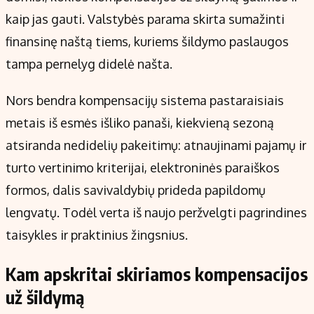
Kontaktai
kaip jas gauti. Valstybės parama skirta sumažinti
Regionų naujienos
finansinę naštą tiems, kuriems šildymo paslaugos
Indėlių palūkanos
tampa pernelyg didelė našta.
Nors bendra kompensacijų sistema pastaraisiais
metais iš esmės išliko panaši, kiekvieną sezoną
atsiranda nedidelių pakeitimų: atnaujinami pajamų ir
turto vertinimo kriterijai, elektroninės paraiškos
formos, dalis savivaldybių prideda papildomų
lengvatų. Todėl verta iš naujo peržvelgti pagrindines
taisykles ir praktinius žingsnius.
Kam apskritai skiriamos kompensacijos
už šildymą