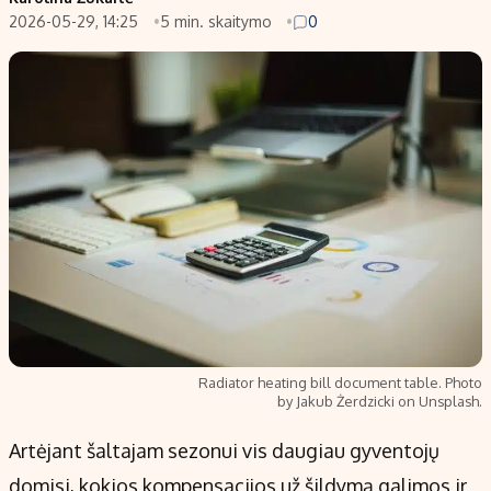
2026-05-29, 14:25
5 min. skaitymo
0
Populiarios temos
Titulinis
Investavimas
Nedarbo išmokos skaičiuoklė
Akcijų rinka
Indėliai
Saulės elektrinės
Indėlių skaičiuoklė
Kriptovaliutos
Būsto finansai
Infliacija
Įdomios naujienos
Migracija
Redakcija
Apie mus
Radiator heating bill document table. Photo
Redakcijos politika
by Jakub Żerdzicki on Unsplash.
Privatumo politika
Artėjant šaltajam sezonui vis daugiau gyventojų
Turinio žymėjimo taisyklės
domisi, kokios kompensacijos už šildymą galimos ir