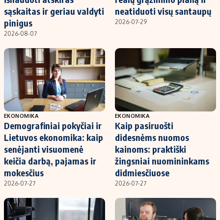
sąskaitas ir geriau valdyti
neatiduoti visų santaupų
pinigus
2026-07-29
2026-08-07
EKONOMIKA
EKONOMIKA
Demografiniai pokyčiai ir
Kaip pasiruošti
Lietuvos ekonomika: kaip
didesnėms nuomos
senėjanti visuomenė
kainoms: praktiški
keičia darbą, pajamas ir
žingsniai nuomininkams
mokesčius
didmiesčiuose
2026-07-27
2026-07-27