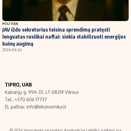
POLITIKA
JAV iždo sekretorius teisina sprendimą pratęsti
lengvatas rusiškai naftai: siekia stabilizuoti energijos
kainų augimą
2026-04-26
TIPRO, UAB
Kalvarijų g. 99A-33, LT-08219 Vilnius
Tel.: +370 606 17737
El. paštas:
info@ekonomika.lt
© 2026 Visos teisės saugomos. Kopijuoti be raštiško sutikimo yra