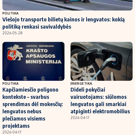
Populiarios temos
Titulinis
POLITIKA
Viešojo transporto bilietų kainos ir lengvatos: kokią
Investavimas
Nedarbo išmokos skaičiuoklė
politiką renkasi savivaldybės
Akcijų rinka
Indėliai
2026-05-28
Saulės elektrinės
Indėlių skaičiuoklė
Kriptovaliutos
Būsto finansai
Infliacija
Įdomios naujienos
Migracija
POLITIKA
ENERGETIKA
Kapčiamiesčio poligono
Dideli pokyčiai
Redakcija
kontekste – svarbus
vairuotojams: siūlomos
Apie mus
sprendimas dėl mokesčių:
lengvatos gali smarkiai
Redakcijos politika
lengvatos nebus
atpiginti elektromobilius
plečiamos visiems
2026-04-17
Privatumo politika
projektams
Turinio žymėjimo taisyklės
2026-04-17