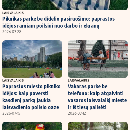
Populiarios temos
Titulinis
LAISVALAIKIS
Piknikas parke be didelio pasiruošimo: paprastos
Investavimas
Nedarbo išmokos skaičiuoklė
idėjos ramiam poilsiui nuo darbo ir ekranų
Akcijų rinka
Indėliai
2026-07-28
Saulės elektrinės
Indėlių skaičiuoklė
Kriptovaliutos
Būsto finansai
Infliacija
Įdomios naujienos
Migracija
LAISVALAIKIS
LAISVALAIKIS
Paprastos miesto pikniko
Vakaras parke be
Redakcija
idėjos: kaip paversti
telefono: kaip atgaivinti
Apie mus
kasdienį parką jaukia
vasaros laisvalaikį mieste
Redakcijos politika
laisvadienio poilsio oaze
ir iš tiesų pailsėti
2026-07-15
2026-07-12
Privatumo politika
Turinio žymėjimo taisyklės