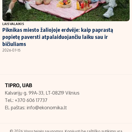
LAISVALAIKIS
Piknikas miesto žaliojoje erdvėje: kaip paprastą
popietę paversti atpalaiduojančiu laiku sau ir
bičiuliams
2026-07-15
TIPRO, UAB
Kalvarijų g. 99A-33, LT-08219 Vilnius
Tel.: +370 606 17737
El. paštas:
info@ekonomika.lt
© 2026 Visos teisės saugomos. Kopijuoti be raštiško sutikimo yra