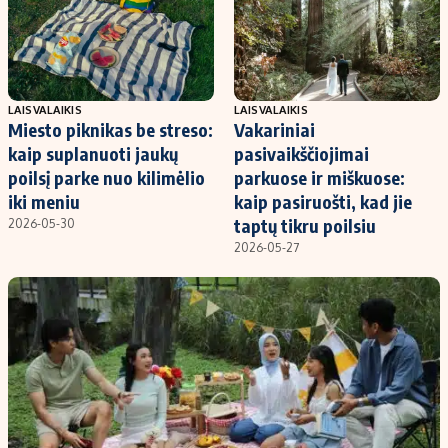
Kontaktai
Regionų naujienos
Indėlių palūkanos
LAISVALAIKIS
LAISVALAIKIS
Miesto piknikas be streso:
Vakariniai
kaip suplanuoti jaukų
pasivaikščiojimai
poilsį parke nuo kilimėlio
parkuose ir miškuose:
iki meniu
kaip pasiruošti, kad jie
taptų tikru poilsiu
2026-05-30
2026-05-27