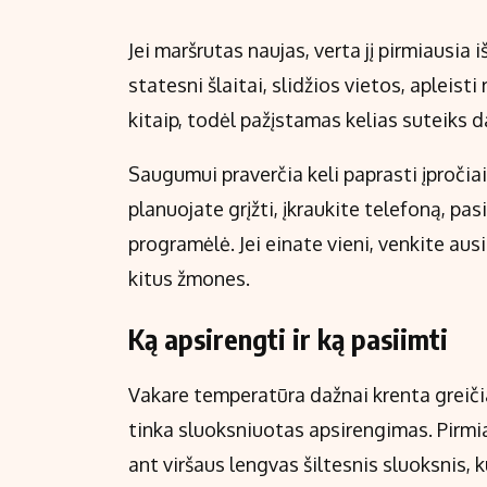
Jei maršrutas naujas, verta jį pirmiausia 
statesni šlaitai, slidžios vietos, apleist
kitaip, todėl pažįstamas kelias suteiks 
Saugumui praverčia keli paprasti įpročia
planuojate grįžti, įkraukite telefoną, pas
programėlė. Jei einate vieni, venkite aus
kitus žmones.
Ką apsirengti ir ką pasiimti
Vakare temperatūra dažnai krenta greičia
tinka sluoksniuotas apsirengimas. Pirmia
ant viršaus lengvas šiltesnis sluoksnis, ku