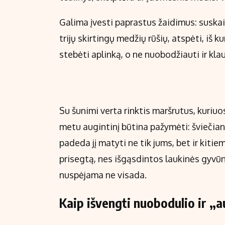
Galima įvesti paprastus žaidimus: suskai
trijų skirtingų medžių rūšių, atspėti, iš 
stebėti aplinką, o ne nuobodžiauti ir kla
Su šunimi verta rinktis maršrutus, kuriu
metu augintinį būtina pažymėti: šviečian
padeda jį matyti ne tik jums, bet ir kitie
prisegtą, nes išgąsdintos laukinės gyvūni
nuspėjama ne visada.
Kaip išvengti nuobodulio ir „