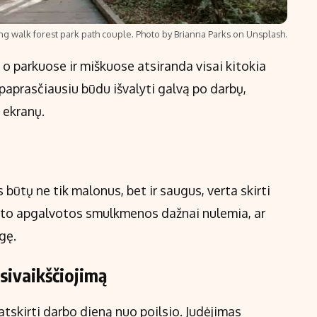
ng walk forest park path couple. Photo by Brianna Parks on Unsplash.
 o parkuose ir miškuose atsiranda visai kitokia
paprasčiausiu būdu išvalyti galvą po darbų,
 ekranų.
 būtų ne tik malonus, bet ir saugus, verta skirti
ksto apgalvotos smulkmenos dažnai nulemia, ar
gę.
asivaikščiojimą
atskirti darbo dieną nuo poilsio. Judėjimas