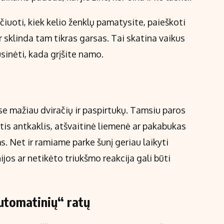
čiuoti, kiek kelio ženklų pamatysite, paieškoti
kur sklinda tam tikras garsas. Tai skatina vaikus
usinėti, kada grįšite namo.
ose mažiau dviračių ir paspirtukų. Tamsiu paros
tis antkaklis, atšvaitinė liemenė ar pakabukas
ms. Net ir ramiame parke šunį geriau laikyti
jos ar netikėto triukšmo reakcija gali būti
automatinių“ ratų