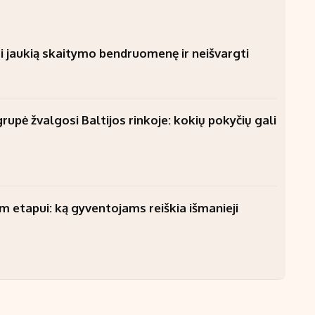
i jaukią skaitymo bendruomenę ir neišvargti
upė žvalgosi Baltijos rinkoje: kokių pokyčių gali
am etapui: ką gyventojams reiškia išmanieji