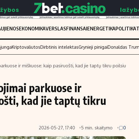
UJIENOS
EKONOMIKA
VERSLAS
FINANSAI
ENERGETIKA
POLITIKA
ąjunga
Kriptovaliutos
Dirbtinis intelektas
Grynieji pinigai
Donaldas Tru
parkuose ir miškuose: kaip pasiruošti, kad jie taptų tikru poilsiu
Populiarios temos
Titulinis
ojimai parkuose ir
Investavimas
Nedarbo išmo
Akcijų rinka
Indėliai
šti, kad jie taptų tikru
Saulės elektrinės
Indėlių skaiči
Kriptovaliutos
Būsto finansa
Infliacija
Įdomios nauji
2026-05-27, 17:40
5 min. skaitymo
0
Migracija