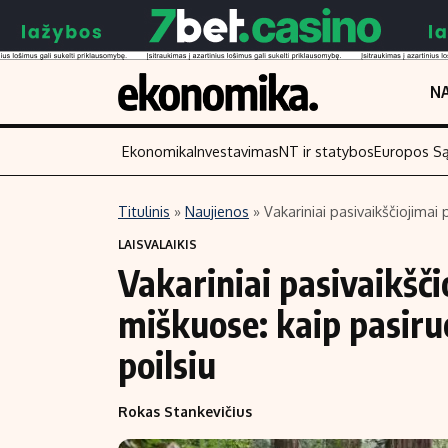
NA
Ekonomika
Investavimas
NT ir statybos
Europos S
Titulinis
»
Naujienos
»
Vakariniai pasivaikščiojimai 
Turinys
Skaitykite
LAISVALAIKIS
Vakariniai pasivaikšči
Naujienos
Finansai
Aplinka
Įmonės
miškuose: kaip pasiruo
Verslas
Žemės ūkis
poilsiu
Energetika
Technologijos
Ekonomika
Laisvalaikis
Rokas Stankevičius
Politika