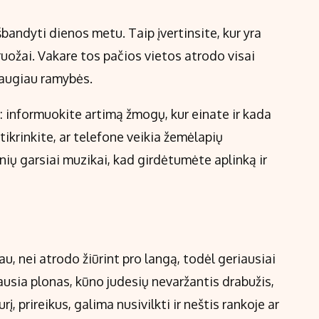
išbandyti dienos metu. Taip įvertinsite, kur yra
i ruožai. Vakare tos pačios vietos atrodo visai
daugiau ramybės.
i: informuokite artimą žmogų, kur einate ir kada
itikrinkite, ar telefone veikia žemėlapių
inių garsiai muzikai, kad girdėtumėte aplinką ir
u, nei atrodo žiūrint pro langą, todėl geriausiai
usia plonas, kūno judesių nevaržantis drabužis,
rį, prireikus, galima nusivilkti ir neštis rankoje ar