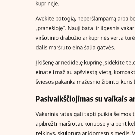
kuprinėje.
Avėkite patogią, neperšlampamą arba ben
„pranešioję“. Nauji batai ir ilgesnis vak
viršutinio drabužio ar kuprinės verta turė
dalis maršruto eina šalia gatvės.
Į kišenę ar nedidelę kuprinę įsidėkite tel
einate į mažiau apšviestą vietą, kompakti
šviesos pakanka mažesnio žibinto, kuris l
Pasivaikščiojimas su vaikais ar
Vakarinis ratas gali tapti puikia šeimos t
apibrėžti maršrutai, kuriuose yra bent kel
telkinys, skulptūra ar įdomesnis medis. Va