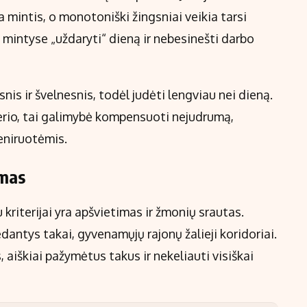
 mintis, o monotoniški žingsniai veikia tarsi
 mintyse „uždaryti“ dieną ir nebesinešti darbo
nis ir švelnesnis, todėl judėti lengviau nei dieną.
erio, tai galimybė kompensuoti nejudrumą,
eniruotėmis.
umas
kriterijai yra apšvietimas ir žmonių srautas.
edantys takai, gyvenamųjų rajonų žalieji koridoriai.
s, aiškiai pažymėtus takus ir nekeliauti visiškai