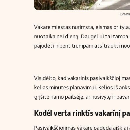
Eveni
Vakare miestas nurimsta, eismas prityla,
nuotaika nei dieną. Daugeliui tai tampa 
pajudėti ir bent trumpam atsitraukti nuo
Vis dėlto, kad vakarinis pasivaikščiojimas
kelias minutes planavimui. Kelios iš an
grįšite namo pailsėję, ar nusivylę ir pavar
Kodėl verta rinktis vakarinį p
Pasivaikščiojimas vakare padeda aiškiai 