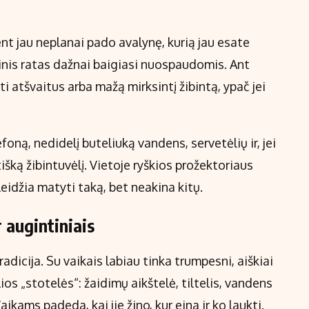
t jau neplanai pado avalynę, kurią jau esate
arinis ratas dažnai baigiasi nuospaudomis. Ant
ti atšvaitus arba mažą mirksintį žibintą, ypač jei
efoną, nedidelį buteliuką vandens, servetėlių ir, jei
šką žibintuvėlį. Vietoje ryškios prožektoriaus
eidžia matyti taką, bet neakina kitų.
 augintiniais
radicija. Su vaikais labiau tinka trumpesni, aiškiai
ios „stotelės“: žaidimų aikštelė, tiltelis, vandens
ikams padeda, kai jie žino, kur eina ir ko laukti.