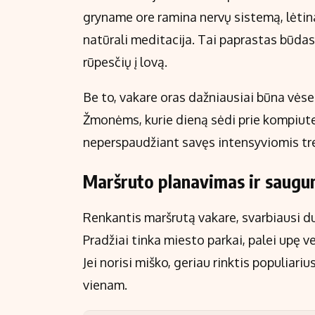
gryname ore ramina nervų sistemą, lėtina
natūrali meditacija. Tai paprastas būdas
rūpesčių į lovą.
Be to, vakare oras dažniausiai būna vėses
Žmonėms, kurie dieną sėdi prie kompiut
neperspaudžiant savęs intensyviomis tr
Maršruto planavimas ir saug
Renkantis maršrutą vakare, svarbiausi du 
Pradžiai tinka miesto parkai, palei upę v
Jei norisi miško, geriau rinktis populiariu
vienam.