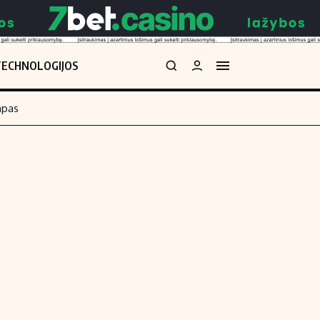
TECHNOLOGIJOS
mpas
Redakcija
kos skaičiuoklė
Apie mus
Redakcijos politika
uoklė
Privatumo politika
i
Turinio žymėjimo taisyklės
enos
Kontaktai
Regionų naujienos