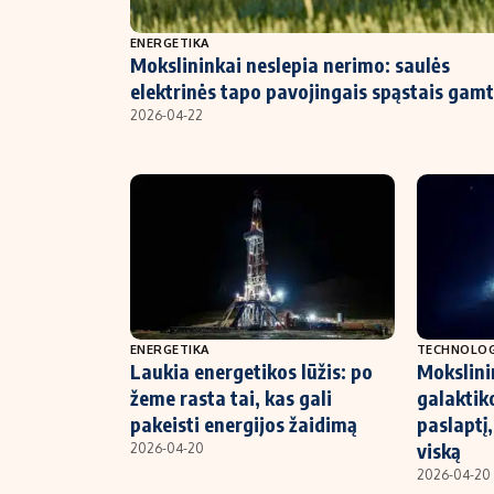
NT ir statybos
ENERGETIKA
Mokslininkai neslepia nerimo: saulės
elektrinės tapo pavojingais spąstais gamt
2026-04-22
ENERGETIKA
TECHNOLOG
Laukia energetikos lūžis: po
Mokslini
žeme rasta tai, kas gali
galaktik
pakeisti energijos žaidimą
paslaptį,
viską
2026-04-20
2026-04-20