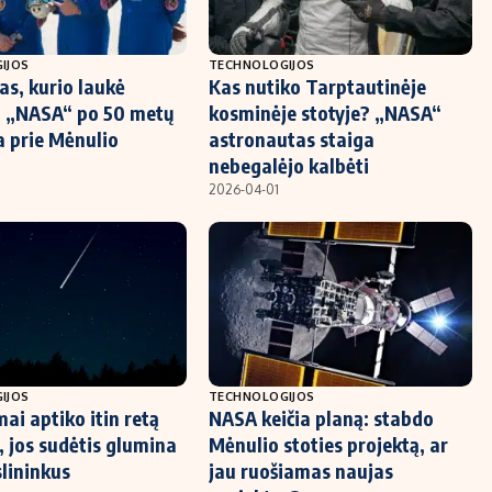
IJOS
TECHNOLOGIJOS
as, kurio laukė
Kas nutiko Tarptautinėje
: „NASA“ po 50 metų
kosminėje stotyje? „NASA“
a prie Mėnulio
astronautas staiga
nebegalėjo kalbėti
2026-04-01
IJOS
TECHNOLOGIJOS
ai aptiko itin retą
NASA keičia planą: stabdo
, jos sudėtis glumina
Mėnulio stoties projektą, ar
lininkus
jau ruošiamas naujas