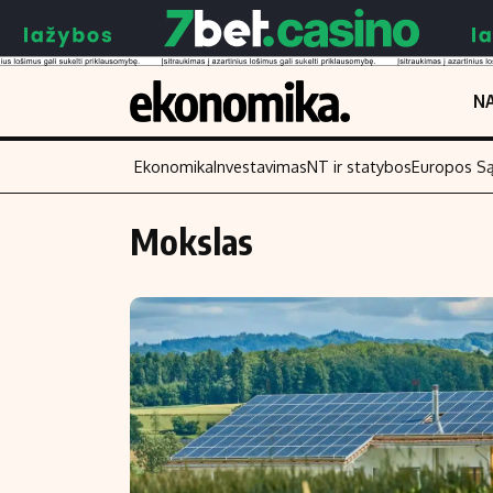
NA
Ekonomika
Investavimas
NT ir statybos
Europos S
Mokslas
Turinys
Skaitykite
Naujienos
Finansai
Aplinka
Įmonės
Verslas
Žemės ūkis
Energetika
Technologijos
Ekonomika
Laisvalaikis
Politika