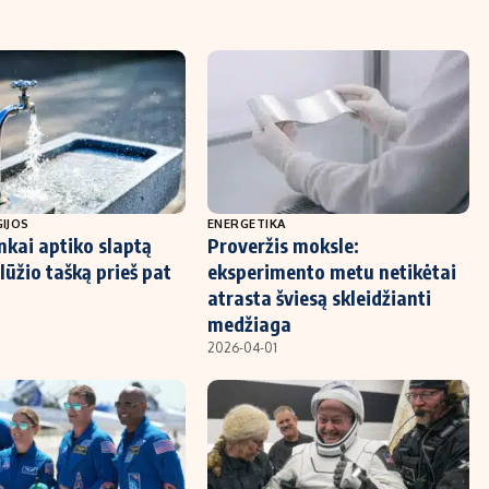
IJOS
ENERGETIKA
nkai aptiko slaptą
Proveržis moksle:
lūžio tašką prieš pat
eksperimento metu netikėtai
atrasta šviesą skleidžianti
medžiaga
2026-04-01