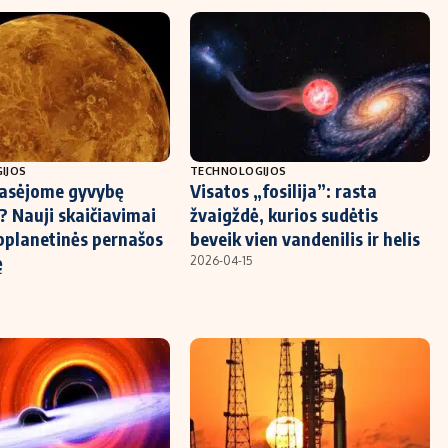
IJOS
TECHNOLOGIJOS
pasėjome gyvybę
Visatos „fosilija”: rasta
? Nauji skaičiavimai
žvaigždė, kurios sudėtis
pplanetinės pernašos
beveik vien vandenilis ir helis
ę
2026-04-15