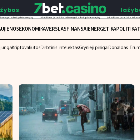
UJIENOS
EKONOMIKA
VERSLAS
FINANSAI
ENERGETIKA
POLITIKA
ąjunga
Kriptovaliutos
Dirbtinis intelektas
Grynieji pinigai
Donaldas Tru
Populiarios temos
Titulinis
Investavimas
Nedarbo išmo
Akcijų rinka
Indėliai
Saulės elektrinės
Indėlių skaiči
Kriptovaliutos
Būsto finansa
Infliacija
Įdomios nauji
Migracija