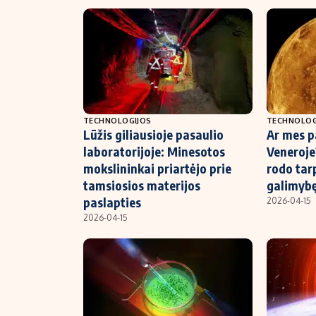
TECHNOLOGIJOS
TECHNOLOG
Lūžis giliausioje pasaulio
Ar mes 
laboratorijoje: Minesotos
Veneroje
mokslininkai priartėjo prie
rodo tar
tamsiosios materijos
galimyb
paslapties
2026-04-15
2026-04-15