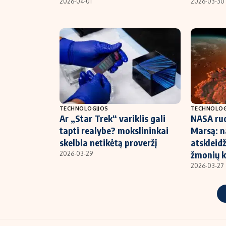
2026-04-01
2026-03-30
TECHNOLOGIJOS
TECHNOLOG
Ar „Star Trek“ variklis gali
NASA ruoš
tapti realybe? mokslininkai
Marsą: n
skelbia netikėtą proveržį
atskleid
žmonių 
2026-03-29
2026-03-27