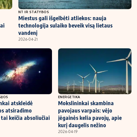
NT IR STATYBOS
Miestus gali išgelbėti atliekos: nauja
ai
technologija sulaiko beveik visą lietaus
vandenį
2026-04-21
IJOS
ENERGETIKA
nkai atskleidė
Mokslininkai skambina
os atsiradimo
pavojaus varpais: vėjo
 tai keičia absoliučiai
jėgainės kelia pavojų, apie
kurį daugelis nežino
2026-04-19