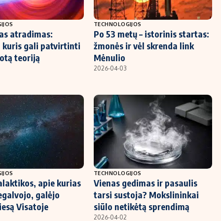
IJOS
TECHNOLOGIJOS
as atradimas:
Po 53 metų – istorinis startas:
 kuris gali patvirtinti
žmonės ir vėl skrenda link
kotą teoriją
Mėnulio
2026-04-03
IJOS
TECHNOLOGIJOS
laktikos, apie kurias
Vienas gedimas ir pasaulis
egalvojo, galėjo
tarsi sustoja? Mokslininkai
viesą Visatoje
siūlo netikėtą sprendimą
2026-04-02