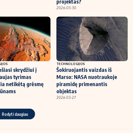
projektas?
2026-03-30
IJOS
TECHNOLOGIJOS
iasi skrydžiui į
Šokiruojantis vaizdas iš
aujas tyrimas
Marso: NASA nuotraukoje
žia netikėtą grėsmę
piramidę primenantis
kūnams
objektas
2026-03-27
Rodyti daugiau