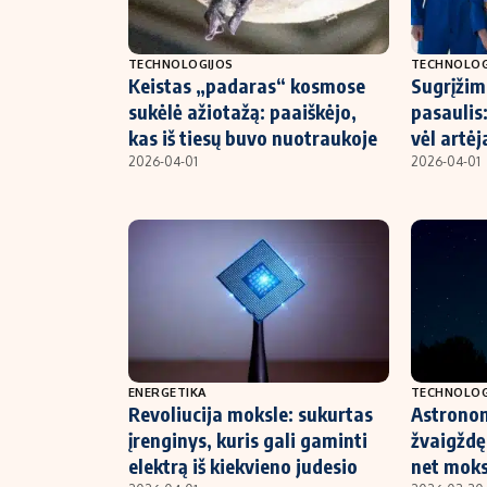
TECHNOLOGIJOS
TECHNOLOG
Keistas „padaras“ kosmose
Sugrįžim
sukėlė ažiotažą: paaiškėjo,
pasaulis
kas iš tiesų buvo nuotraukoje
vėl artėj
2026-04-01
2026-04-01
ENERGETIKA
TECHNOLOG
Revoliucija moksle: sukurtas
Astronom
įrenginys, kuris gali gaminti
žvaigždę
elektrą iš kiekvieno judesio
net moks