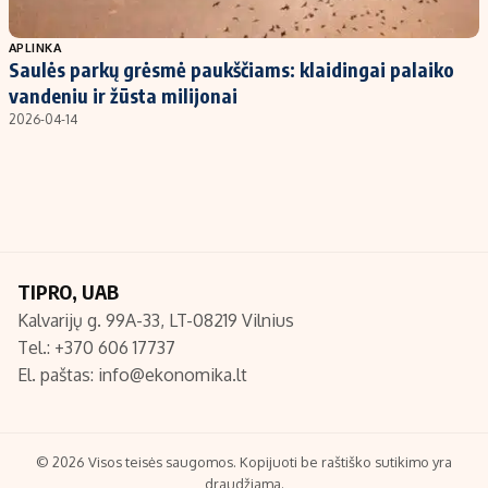
Populiarios temos
Titulinis
APLINKA
Saulės parkų grėsmė paukščiams: klaidingai palaiko
Investavimas
Nedarbo išmokos skaičiuoklė
vandeniu ir žūsta milijonai
Akcijų rinka
Indėliai
2026-04-14
Saulės elektrinės
Indėlių skaičiuoklė
Kriptovaliutos
Būsto finansai
Infliacija
Įdomios naujienos
Migracija
TIPRO, UAB
Kalvarijų g. 99A-33, LT-08219 Vilnius
Redakcija
Tel.: +370 606 17737
Apie mus
El. paštas:
info@ekonomika.lt
Redakcijos politika
Privatumo politika
Turinio žymėjimo taisyklės
© 2026 Visos teisės saugomos. Kopijuoti be raštiško sutikimo yra
draudžiama.