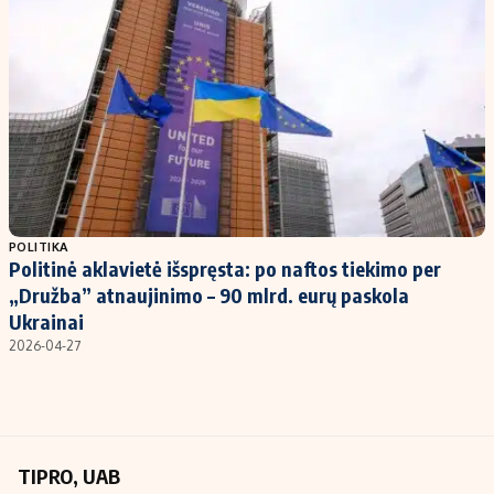
Kontaktai
Regionų naujienos
Indėlių palūkanos
POLITIKA
Politinė aklavietė išspręsta: po naftos tiekimo per
„Družba” atnaujinimo – 90 mlrd. eurų paskola
Ukrainai
2026-04-27
TIPRO, UAB