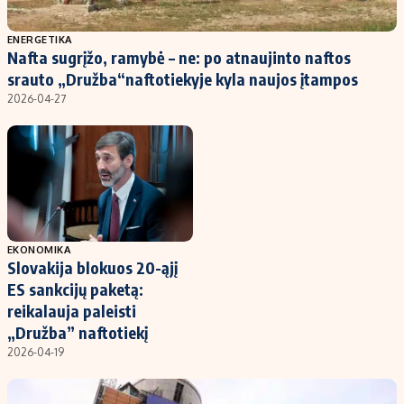
Populiarios temos
Titulinis
ENERGETIKA
Nafta sugrįžo, ramybė – ne: po atnaujinto naftos
Investavimas
Nedarbo išmokos skaičiuoklė
srauto „Družba“naftotiekyje kyla naujos įtampos
Akcijų rinka
Indėliai
2026-04-27
Saulės elektrinės
Indėlių skaičiuoklė
Kriptovaliutos
Būsto finansai
Infliacija
Įdomios naujienos
Migracija
EKONOMIKA
Slovakija blokuos 20-ąjį
Redakcija
ES sankcijų paketą:
Apie mus
reikalauja paleisti
Redakcijos politika
„Družba” naftotiekį
2026-04-19
Privatumo politika
Turinio žymėjimo taisyklės