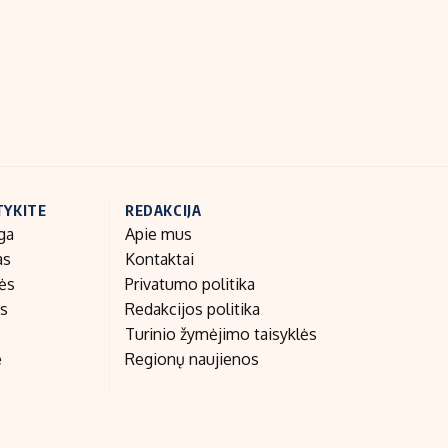
Indėlių palūkanos
TYKITE
REDAKCIJA
ga
Apie mus
as
Kontaktai
nės
Privatumo politika
as
Redakcijos politika
Turinio žymėjimo taisyklės
e
Regionų naujienos