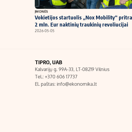
NT ir statybos
ĮMONĖS
Vokietijos startuolis „Nox Mobility“ pritr
2 mln. Eur naktinių traukinių revoliucijai
2026-05-05
TIPRO, UAB
Kalvarijų g. 99A-33, LT-08219 Vilnius
Tel.: +370 606 17737
El. paštas:
info@ekonomika.lt