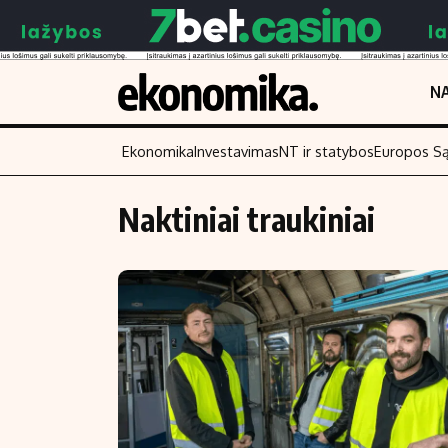
NA
Ekonomika
Investavimas
NT ir statybos
Europos S
Naktiniai traukiniai
Turinys
Skaitykite
Naujienos
Finansai
Aplinka
Įmonės
Verslas
Žemės ūkis
Energetika
Technologijos
Ekonomika
Laisvalaikis
Politika