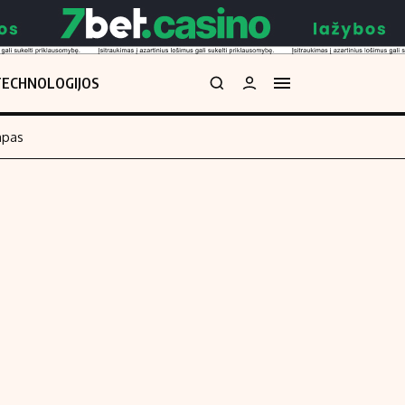
TECHNOLOGIJOS
mpas
Redakcija
kos skaičiuoklė
Apie mus
Redakcijos politika
uoklė
Privatumo politika
i
Turinio žymėjimo taisyklės
enos
Kontaktai
Regionų naujienos