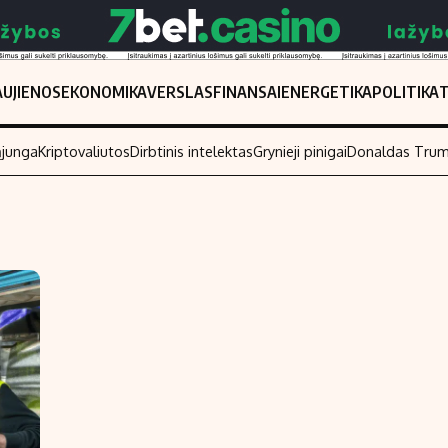
UJIENOS
EKONOMIKA
VERSLAS
FINANSAI
ENERGETIKA
POLITIKA
ąjunga
Kriptovaliutos
Dirbtinis intelektas
Grynieji pinigai
Donaldas Tru
Populiarios temos
Titulinis
Investavimas
Nedarbo išmo
Akcijų rinka
Indėliai
Saulės elektrinės
Indėlių skaiči
Kriptovaliutos
Būsto finansa
Infliacija
Įdomios nauji
Migracija