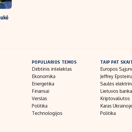
aukė
POPULIARIOS TEMOS
TAIP PAT SKAI
Dirbtinis intelektas
Europos Sąjun
Ekonomika
Jeffrey Epstein
Energetika
Saulės elektri
Finansai
Lietuvos bank
Verslas
Kriptovaliutos
Politika
Karas Ukrainoj
Technologijos
Politika