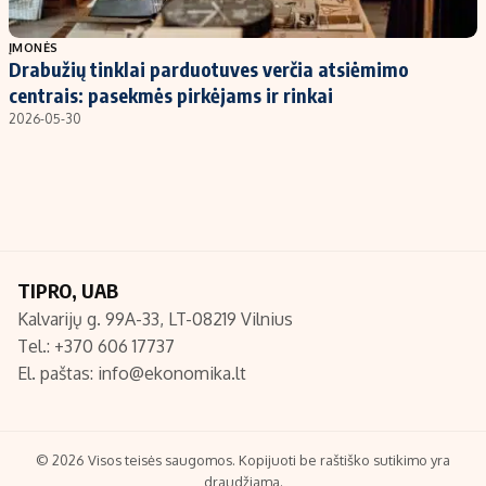
Populiarios temos
Titulinis
ĮMONĖS
Drabužių tinklai parduotuves verčia atsiėmimo
Investavimas
Nedarbo išmokos skaičiuoklė
centrais: pasekmės pirkėjams ir rinkai
Akcijų rinka
Indėliai
2026-05-30
Saulės elektrinės
Indėlių skaičiuoklė
Kriptovaliutos
Būsto finansai
Infliacija
Įdomios naujienos
Migracija
TIPRO, UAB
Kalvarijų g. 99A-33, LT-08219 Vilnius
Redakcija
Tel.: +370 606 17737
Apie mus
El. paštas:
info@ekonomika.lt
Redakcijos politika
Privatumo politika
Turinio žymėjimo taisyklės
© 2026 Visos teisės saugomos. Kopijuoti be raštiško sutikimo yra
draudžiama.