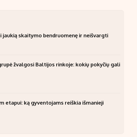
i jaukią skaitymo bendruomenę ir neišvargti
upė žvalgosi Baltijos rinkoje: kokių pokyčių gali
am etapui: ką gyventojams reiškia išmanieji