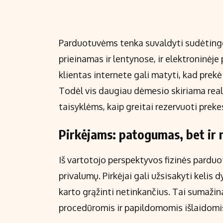
Parduotuvėms tenka suvaldyti sudėtinges
prieinamas ir lentynose, ir elektroninėje
klientas internete gali matyti, kad prekė
Todėl vis daugiau dėmesio skiriama real
taisyklėms, kaip greitai rezervuoti pre
Pirkėjams: patogumas, bet ir n
Iš vartotojo perspektyvos fizinės parduo
privalumų. Pirkėjai gali užsisakyti kelis 
karto grąžinti netinkančius. Tai sumažina
procedūromis ir papildomomis išlaidomi