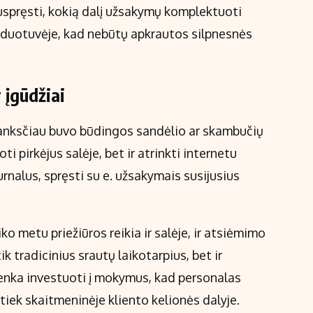
uspręsti, kokią dalį užsakymų komplektuoti
arduotuvėje, kad nebūtų apkrautos silpnesnės
r įgūdžiai
anksčiau buvo būdingos sandėlio ar skambučių
ti pirkėjus salėje, bet ir atrinkti internetu
urnalus, spręsti su e. užsakymais susijusius
iko metu priežiūros reikia ir salėje, ir atsiėmimo
ik tradicinius srautų laikotarpius, bet ir
enka investuoti į mokymus, kad personalas
 tiek skaitmeninėje kliento kelionės dalyje.