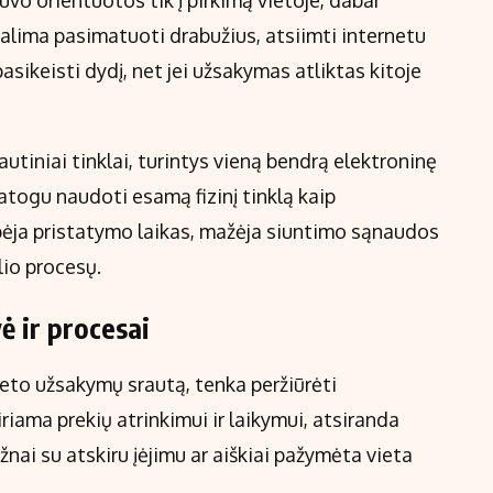
vo orientuotos tik į pirkimą vietoje, dabar
 galima pasimatuoti drabužius, atsiimti internetu
pasikeisti dydį, net jei užsakymas atliktas kitoje
utiniai tinklai, turintys vieną bendrą elektroninę
togu naudoti esamą fizinį tinklą kaip
pėja pristatymo laikas, mažėja siuntimo sąnaudos
lio procesų.
ė ir procesai
rneto užsakymų srautą, tenka peržiūrėti
riama prekių atrinkimui ir laikymui, atsiranda
ai su atskiru įėjimu ar aiškiai pažymėta vieta