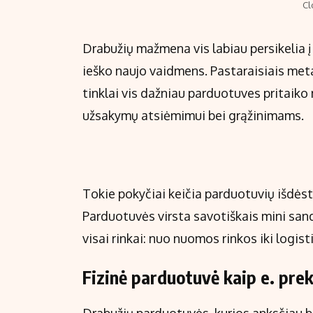
Cl
Drabužių mažmena vis labiau persikelia į
ieško naujo vaidmens. Pastaraisiais metai
tinklai vis dažniau parduotuves pritaiko n
užsakymų atsiėmimui bei grąžinimams.
Tokie pokyčiai keičia parduotuvių išdėsty
Parduotuvės virsta savotiškais mini sand
visai rinkai: nuo nuomos rinkos iki logis
Fizinė parduotuvė kaip e. pre