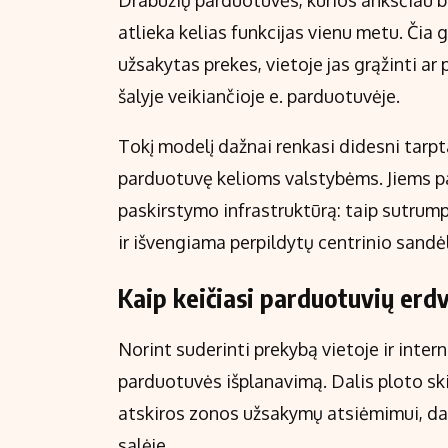
Drabužių parduotuvės, kurios anksčiau bu
atlieka kelias funkcijas vienu metu. Čia
užsakytas prekes, vietoje jas grąžinti ar 
šalyje veikiančioje e. parduotuvėje.
Tokį modelį dažnai renkasi didesni tarpta
parduotuvę kelioms valstybėms. Jiems pa
paskirstymo infrastruktūrą: taip sutrum
ir išvengiama perpildytų centrinio sandė
Kaip keičiasi parduotuvių erdv
Norint suderinti prekybą vietoje ir inte
parduotuvės išplanavimą. Dalis ploto ski
atskiros zonos užsakymų atsiėmimui, dažn
salėje.