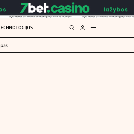
TECHNOLOGIJOS
mpas
Redakcija
kos skaičiuoklė
Apie mus
Redakcijos politika
uoklė
Privatumo politika
i
Turinio žymėjimo taisyklės
enos
Kontaktai
Regionų naujienos