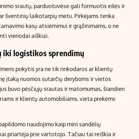
inimo srautų, parduotuvėse gali formuotis eilės ir
r šventinių laikotarpių metu. Pirkėjams tenka
 aptarnavimo kasų atsiėmimui ir grąžinimams, o ne
nti vienodai aiškiai.
iki logistikos sprendimų
ens pokytis yra ne tik rinkodaros ar klientų
inę įtaką nuomos sutarčių deryboms ir vietos
rijus buvo pėsčiųjų srautas ir matomumas, šiandien
eriams ir klientų automobiliams, vieta prekėms
 papildomo naudojimo kaip mini sandėlių
i priartėja prie vartotojo. Tačiau tai reiškia ir