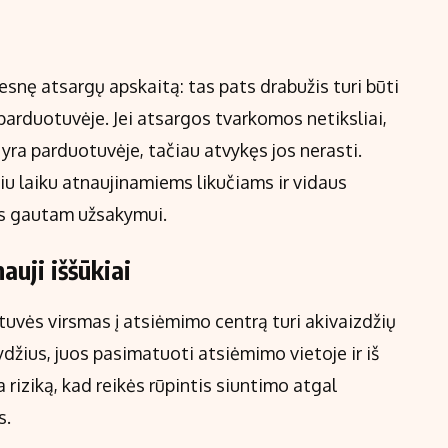
nę atsargų apskaitą: tas pats drabužis turi būti
 parduotuvėje. Jei atsargos tvarkomos netiksliai,
 yra parduotuvėje, tačiau atvykęs jos nerasti.
iu laiku atnaujinamiems likučiams ir vidaus
kes gautam užsakymui.
auji iššūkiai
tuvės virsmas į atsiėmimo centrą turi akivaizdžių
dydžius, juos pasimatuoti atsiėmimo vietoje ir iš
 riziką, kad reikės rūpintis siuntimo atgal
s.