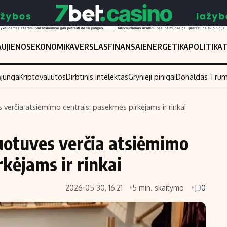
UJIENOS
EKONOMIKA
VERSLAS
FINANSAI
ENERGETIKA
POLITIKA
ąjunga
Kriptovaliutos
Dirbtinis intelektas
Grynieji pinigai
Donaldas Tru
 verčia atsiėmimo centrais: pasekmės pirkėjams ir rinkai
Populiarios temos
Titulinis
uotuves verčia atsiėmimo
Investavimas
Nedarbo išmo
Akcijų rinka
Indėliai
kėjams ir rinkai
Saulės elektrinės
Indėlių skaiči
2026-05-30, 16:21
5 min. skaitymo
0
Kriptovaliutos
Būsto finansa
Infliacija
Įdomios nauji
Migracija