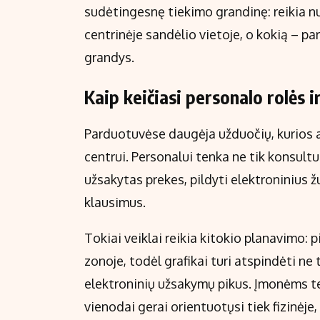
sudėtingesnę tiekimo grandinę: reikia n
centrinėje sandėlio vietoje, o kokią – p
grandys.
Kaip keičiasi personalo rolės i
Parduotuvėse daugėja užduočių, kurios 
centrui. Personalui tenka ne tik konsultuo
užsakytas prekes, pildyti elektroninius ž
klausimus.
Tokiai veiklai reikia kitokio planavimo: p
zonoje, todėl grafikai turi atspindėti ne t
elektroninių užsakymų pikus. Įmonėms t
vienodai gerai orientuotųsi tiek fizinėje,