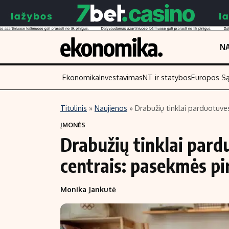
NA
Ekonomika
Investavimas
NT ir statybos
Europos S
Titulinis
»
Naujienos
»
Drabužių tinklai parduotuves
Turinys
Skaitykite
ĮMONĖS
Drabužių tinklai pard
Naujienos
Finansai
Aplinka
Įmonės
centrais: pasekmės pir
Verslas
Žemės ūkis
Monika Jankutė
Energetika
Technologijos
Ekonomika
Laisvalaikis
Politika