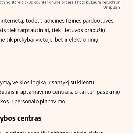
othing store pickup counter online orders. Photo by Laura Peruchi on
Unsplash.
 internetą, todėl tradicinės fizinės parduotuvės
s tiek tarptautiniai, tiek Lietuvos drabužių
e tik prekybai vietoje, bet ir elektroninių
mą, veiklos logiką ir santykį su klientu.
ėliais ir aptarnavimo centrais, o tai turi pasekmių
tikos ir personalo planavimo.
kybos centras