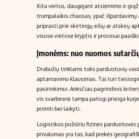
Kita vertus, daugėjant atsiėmimo ir grąž
trumpalaikis chaosas, ypač išpardavimų a
priprasti prie skirtingų eilių ar atskirų
visose vietose kryptis ir procesai paaiški
Įmonėms: nuo nuomos sutarčių 
Drabužių tinklams toks parduotuvių vaidm
aptarnavimo klausimas. Tai turi tiesiog
pasirinkimui. Anksčiau pagrindinis krite
vis svarbesnė tampa patogi prieiga kurj
priimti bei laikyti.
Logistikos požiūriu fizinės parduotuvės
privalumas yra tas, kad prekės geografiška