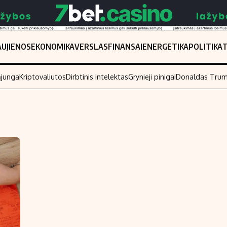
UJIENOS
EKONOMIKA
VERSLAS
FINANSAI
ENERGETIKA
POLITIKA
ąjunga
Kriptovaliutos
Dirbtinis intelektas
Grynieji pinigai
Donaldas Tru
Populiarios temos
Titulinis
Investavimas
Nedarbo išmo
Akcijų rinka
Indėliai
Saulės elektrinės
Indėlių skaiči
Kriptovaliutos
Būsto finansa
Infliacija
Įdomios nauji
Migracija