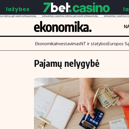
NA
Ekonomika
Investavimas
NT ir statybos
Europos S
Pajamų nelygybė
Turinys
Skaitykite
Naujienos
Finansai
Aplinka
Įmonės
Verslas
Žemės ūkis
Energetika
Technologijos
Ekonomika
Laisvalaikis
Politika