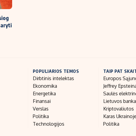
siog
daryti
POPULIARIOS TEMOS
TAIP PAT SKAI
Dirbtinis intelektas
Europos Sąjun
Ekonomika
Jeffrey Epstein
Energetika
Saulės elektri
Finansai
Lietuvos bank
Verslas
Kriptovaliutos
Politika
Karas Ukrainoj
Technologijos
Politika