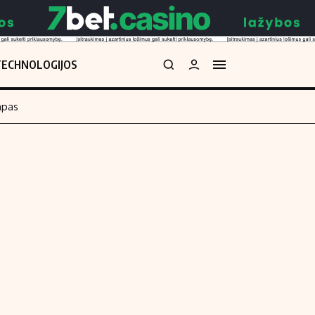
TECHNOLOGIJOS
mpas
Redakcija
kos skaičiuoklė
Apie mus
Redakcijos politika
uoklė
Privatumo politika
i
Turinio žymėjimo taisyklės
enos
Kontaktai
Regionų naujienos