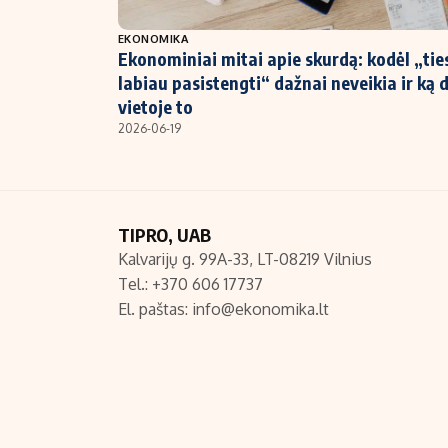
NT ir statybos
EKONOMIKA
Ekonominiai mitai apie skurdą: kodėl „tie
labiau pasistengti“ dažnai neveikia ir ką 
vietoje to
2026-06-19
TIPRO, UAB
Kalvarijų g. 99A-33, LT-08219 Vilnius
Tel.: +370 606 17737
El. paštas:
info@ekonomika.lt