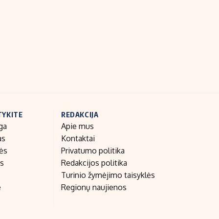
Indėlių palūkanos
TYKITE
REDAKCIJA
ga
Apie mus
as
Kontaktai
nės
Privatumo politika
as
Redakcijos politika
Turinio žymėjimo taisyklės
e
Regionų naujienos