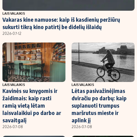
Populiarios temos
Titulinis
LAISVALAIKIS
Vakaras kine namuose: kaip iš kasdienių peržiūrų
Investavimas
Nedarbo išmokos skaičiuoklė
sukurti tikrą kino patirtį be didelių išlaidų
Akcijų rinka
Indėliai
2026-07-12
Saulės elektrinės
Indėlių skaičiuoklė
Kriptovaliutos
Būsto finansai
Infliacija
Įdomios naujienos
Migracija
LAISVALAIKIS
LAISVALAIKIS
Kavinės su knygomis ir
Lėtas pasivažinėjimas
Redakcija
žaidimais: kaip rasti
dviračiu po darbų: kaip
Apie mus
ramią vietą lėtam
suplanuoti trumpus
Redakcijos politika
laisvalaikiui po darbo ar
maršrutus mieste ir
savaitgalį
aplink jį
Privatumo politika
2026-07-08
2026-07-08
Turinio žymėjimo taisyklės