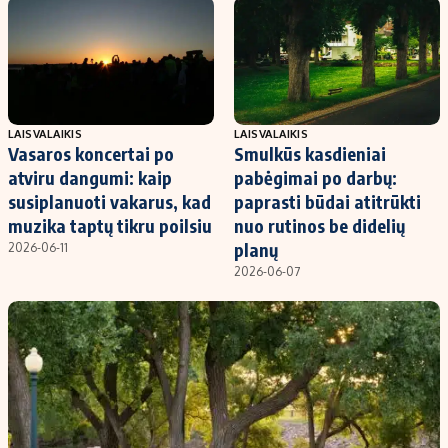
Kontaktai
Regionų naujienos
Indėlių palūkanos
LAISVALAIKIS
LAISVALAIKIS
Vasaros koncertai po
Smulkūs kasdieniai
atviru dangumi: kaip
pabėgimai po darbų:
susiplanuoti vakarus, kad
paprasti būdai atitrūkti
muzika taptų tikru poilsiu
nuo rutinos be didelių
planų
2026-06-11
2026-06-07