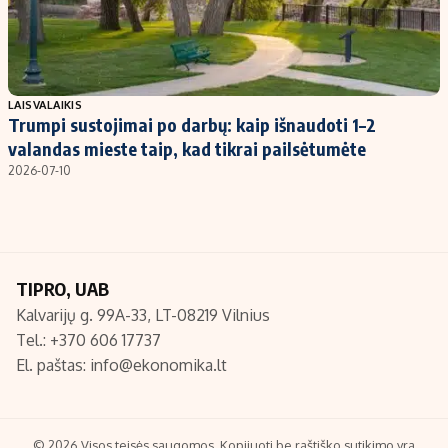
LAISVALAIKIS
Trumpi sustojimai po darbų: kaip išnaudoti 1–2
valandas mieste taip, kad tikrai pailsėtumėte
2026-07-10
TIPRO, UAB
Kalvarijų g. 99A-33, LT-08219 Vilnius
Tel.: +370 606 17737
El. paštas:
info@ekonomika.lt
© 2026 Visos teisės saugomos. Kopijuoti be raštiško sutikimo yra