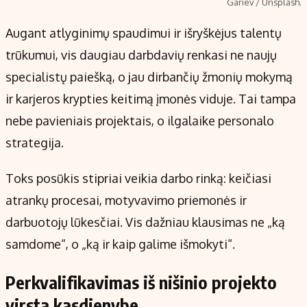
Gariev / Unsplash.
Augant atlyginimų spaudimui ir išryškėjus talentų
trūkumui, vis daugiau darbdavių renkasi ne naujų
specialistų paiešką, o jau dirbančių žmonių mokymą
ir karjeros krypties keitimą įmonės viduje. Tai tampa
nebe pavieniais projektais, o ilgalaike personalo
strategija.
Toks posūkis stipriai veikia darbo rinką: keičiasi
atrankų procesai, motyvavimo priemonės ir
darbuotojų lūkesčiai. Vis dažniau klausimas ne „ką
samdome“, o „ką ir kaip galime išmokyti“.
Perkvalifikavimas iš nišinio projekto
virsta kasdienybe