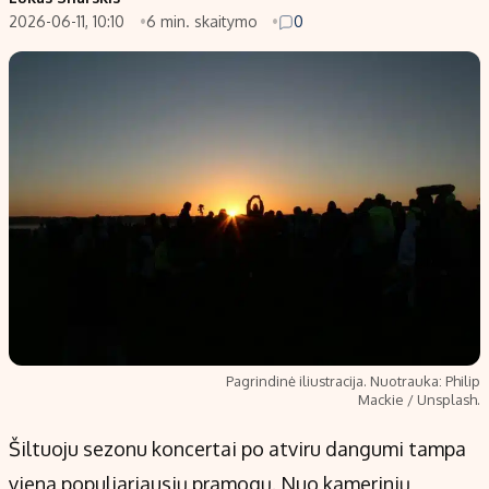
2026-06-11, 10:10
6 min. skaitymo
0
Populiarios temos
Titulinis
Investavimas
Nedarbo išmokos skaičiuoklė
Akcijų rinka
Indėliai
Saulės elektrinės
Indėlių skaičiuoklė
Kriptovaliutos
Būsto finansai
Infliacija
Įdomios naujienos
Migracija
Redakcija
Apie mus
Pagrindinė iliustracija. Nuotrauka: Philip
Redakcijos politika
Mackie / Unsplash.
Privatumo politika
Šiltuoju sezonu koncertai po atviru dangumi tampa
Turinio žymėjimo taisyklės
viena populiariausių pramogų. Nuo kamerinių