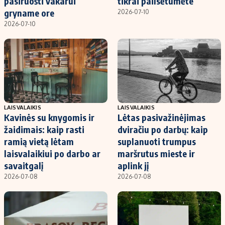
pasiruošti vakarui
tikrai pailsėtumėte
gryname ore
2026-07-10
2026-07-10
LAISVALAIKIS
LAISVALAIKIS
Kavinės su knygomis ir
Lėtas pasivažinėjimas
žaidimais: kaip rasti
dviračiu po darbų: kaip
ramią vietą lėtam
suplanuoti trumpus
laisvalaikiui po darbo ar
maršrutus mieste ir
savaitgalį
aplink jį
2026-07-08
2026-07-08