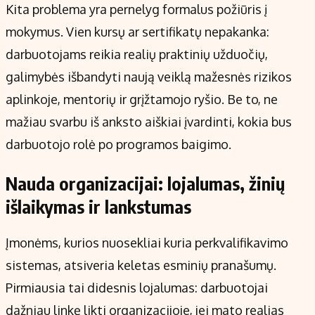
Kita problema yra pernelyg formalus požiūris į
mokymus. Vien kursų ar sertifikatų nepakanka:
darbuotojams reikia realių praktinių užduočių,
galimybės išbandyti naują veiklą mažesnės rizikos
aplinkoje, mentorių ir grįžtamojo ryšio. Be to, ne
mažiau svarbu iš anksto aiškiai įvardinti, kokia bus
darbuotojo rolė po programos baigimo.
Nauda organizacijai: lojalumas, žinių
išlaikymas ir lankstumas
Įmonėms, kurios nuosekliai kuria perkvalifikavimo
sistemas, atsiveria keletas esminių pranašumų.
Pirmiausia tai didesnis lojalumas: darbuotojai
dažniau linkę likti organizacijoje, jei mato realias