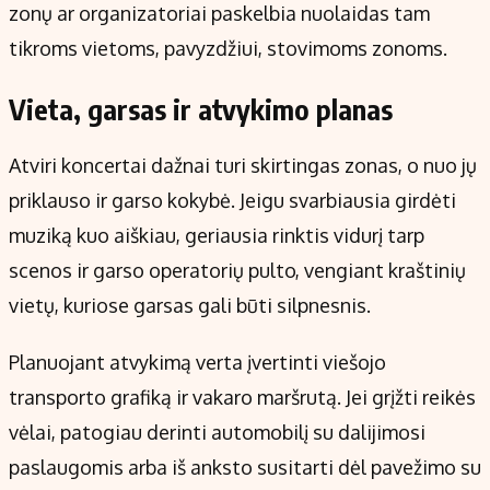
zonų ar organizatoriai paskelbia nuolaidas tam
tikroms vietoms, pavyzdžiui, stovimoms zonoms.
Vieta, garsas ir atvykimo planas
Atviri koncertai dažnai turi skirtingas zonas, o nuo jų
priklauso ir garso kokybė. Jeigu svarbiausia girdėti
muziką kuo aiškiau, geriausia rinktis vidurį tarp
scenos ir garso operatorių pulto, vengiant kraštinių
vietų, kuriose garsas gali būti silpnesnis.
Planuojant atvykimą verta įvertinti viešojo
transporto grafiką ir vakaro maršrutą. Jei grįžti reikės
vėlai, patogiau derinti automobilį su dalijimosi
paslaugomis arba iš anksto susitarti dėl pavežimo su