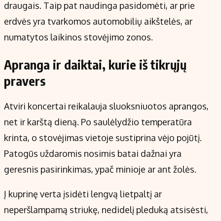
draugais. Taip pat naudinga pasidomėti, ar prie
erdvės yra tvarkomos automobilių aikštelės, ar
numatytos laikinos stovėjimo zonos.
Apranga ir daiktai, kurie iš tikrųjų
pravers
Atviri koncertai reikalauja sluoksniuotos aprangos,
net ir karštą dieną. Po saulėlydžio temperatūra
krinta, o stovėjimas vietoje sustiprina vėjo pojūtį.
Patogūs uždaromis nosimis batai dažnai yra
geresnis pasirinkimas, ypač minioje ar ant žolės.
Į kuprinę verta įsidėti lengvą lietpaltį ar
neperšlampamą striukę, nedidelį pleduką atsisėsti,