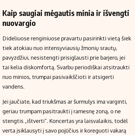
Kaip saugiai mėgautis minia ir išvengti
nuovargio
Dideliuose renginiuose pravartu pasirinkti vietą šiek
tiek atokiau nuo intensyviausių žmonių srautų,
pavyzdžiui, nesistengti prisiglausti prie barjero, jei
tai kelia diskomfortą. Svarbu periodiškai atsitraukti
nuo minios, trumpai pasivaikščioti ir atsigerti
vandens.
Jei jaučiate, kad triukšmas ar šurmulys ima varginti,
geriau trumpam pasitraukti į ramesnę zoną, o ne
stengtis „ištverti“. Koncertas yra laisvalaikis, todėl
verta įsiklausyti į savo pojūčius ir koreguoti vakarą