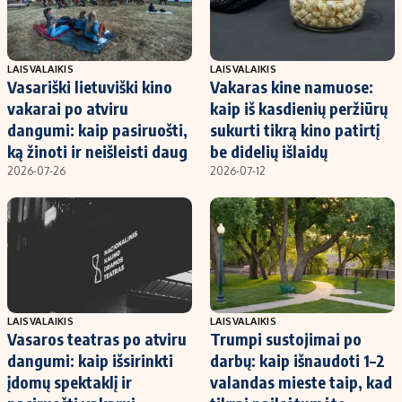
LAISVALAIKIS
LAISVALAIKIS
Vasariški lietuviški kino
Vakaras kine namuose:
vakarai po atviru
kaip iš kasdienių peržiūrų
dangumi: kaip pasiruošti,
sukurti tikrą kino patirtį
ką žinoti ir neišleisti daug
be didelių išlaidų
2026-07-26
2026-07-12
LAISVALAIKIS
LAISVALAIKIS
Vasaros teatras po atviru
Trumpi sustojimai po
dangumi: kaip išsirinkti
darbų: kaip išnaudoti 1–2
įdomų spektaklį ir
valandas mieste taip, kad