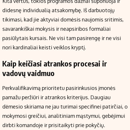
Kita vertus, tokios programos dažnai suponuoja ir
didesnę individualią atsakomybę. Iš darbuotojų
tikimasi, kad jie aktyviai domėsis naujomis sritimis,
savarankiškai mokysis ir neapsiribos formaliai
pasiūlytais kursais. Ne visi tam pasirengę ir ne visi
nori kardinaliai keisti veiklos kryptį.
Kaip keičiasi atrankos procesai ir
vadovų vaidmuo
Perkvalifikavimą prioritetu pasirinkusios įmonės
pamažu peržiūri ir atrankos kriterijus. Daugiau
dėmesio skiriama ne jau turimai specifinei patirčiai, o
mokymosi greičiui, analitiniam mąstymui, gebėjimui
dirbti komandoje ir prisitaikyti prie pokyčių.