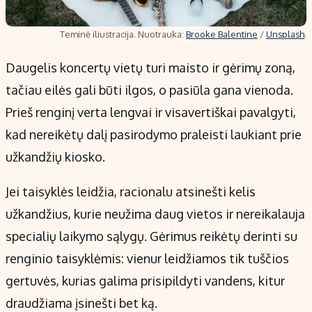
Teminė iliustracija. Nuotrauka:
Brooke Balentine
/
Unsplash
.
Daugelis koncertų vietų turi maisto ir gėrimų zoną,
tačiau eilės gali būti ilgos, o pasiūla gana vienoda.
Prieš renginį verta lengvai ir visavertiškai pavalgyti,
kad nereikėtų dalį pasirodymo praleisti laukiant prie
užkandžių kiosko.
Jei taisyklės leidžia, racionalu atsinešti kelis
užkandžius, kurie neužima daug vietos ir nereikalauja
specialių laikymo sąlygų. Gėrimus reikėtų derinti su
renginio taisyklėmis: vienur leidžiamos tik tuščios
gertuvės, kurias galima prisipildyti vandens, kitur
draudžiama įsinešti bet ką.