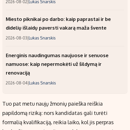
2026-08-02
|
Lukas Snarskis
Miesto piknikai po darbo: kaip paprastai ir be
didelių išlaidų paversti vakarą maža švente
2026-08-03
|
Lukas Snarskis
Energinis naudingumas naujuose ir senuose
namuose: kaip nepermokėti už šildymą ir
renovaciją
2026-08-04
|
Lukas Snarskis
Tuo pat metu naujų žmonių paieška reiškia
papildomą riziką: nors kandidatas gali turėti
formalią kvalifikaciją, reikia laiko, kol jis perpras