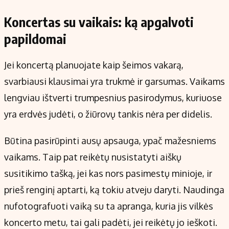
Koncertas su vaikais: ką apgalvoti
papildomai
Jei koncertą planuojate kaip šeimos vakarą,
svarbiausi klausimai yra trukmė ir garsumas. Vaikams
lengviau ištverti trumpesnius pasirodymus, kuriuose
yra erdvės judėti, o žiūrovų tankis nėra per didelis.
Būtina pasirūpinti ausų apsauga, ypač mažesniems
vaikams. Taip pat reikėtų nusistatyti aiškų
susitikimo tašką, jei kas nors pasimestų minioje, ir
prieš renginį aptarti, ką tokiu atveju daryti. Naudinga
nufotografuoti vaiką su ta apranga, kuria jis vilkės
koncerto metu, tai gali padėti, jei reikėtų jo ieškoti.