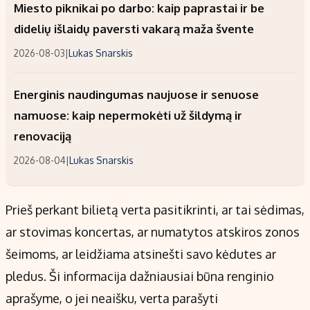
Miesto piknikai po darbo: kaip paprastai ir be
didelių išlaidų paversti vakarą maža švente
2026-08-03
|
Lukas Snarskis
Energinis naudingumas naujuose ir senuose
namuose: kaip nepermokėti už šildymą ir
renovaciją
2026-08-04
|
Lukas Snarskis
Prieš perkant bilietą verta pasitikrinti, ar tai sėdimas,
ar stovimas koncertas, ar numatytos atskiros zonos
šeimoms, ar leidžiama atsinešti savo kėdutes ar
pledus. Ši informacija dažniausiai būna renginio
aprašyme, o jei neaišku, verta parašyti