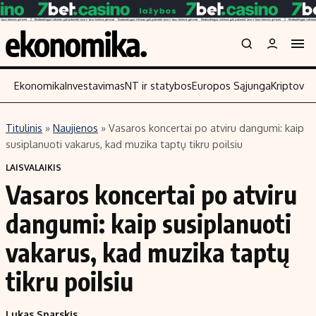
Ekonomika
Investavimas
NT ir statybos
Europos Sąjunga
Kriptoval
Titulinis
»
Naujienos
»
Vasaros koncertai po atviru dangumi: kaip
Turinys
Skaitykite
susiplanuoti vakarus, kad muzika taptų tikru poilsiu
Naujienos
Finansai
LAISVALAIKIS
Vasaros koncertai po atviru
Aplinka
Įmonės
Verslas
Žemės ūkis
dangumi: kaip susiplanuoti
Energetika
Technologijos
vakarus, kad muzika taptų
Ekonomika
Laisvalaikis
tikru poilsiu
Politika
NT ir statybos
Lukas Snarskis