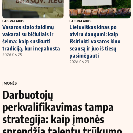
LAISVALAIKIS
LAISVALAIKIS
Vasaros stalo žaidimų
Lietuviškas kinas po
vakarai su bičiuliais ir
atviru dangumi: kaip
šeima: kaip susikurti
išsirinkti vasaros kino
tradiciją, kuri nepabosta
seansą ir juo iš tiesų
pasimėgauti
2026-06-25
2026-06-23
ĮMONĖS
Darbuotojų
perkvalifikavimas tampa
strategija: kaip įmonės
sprendžia talentų trūkumo