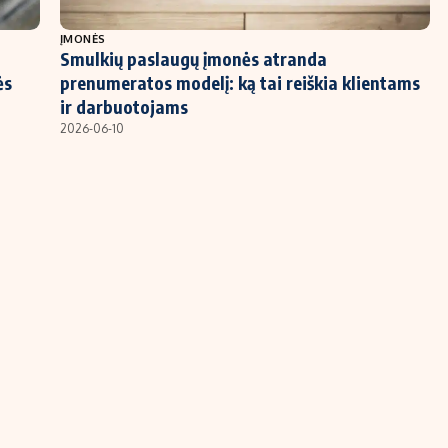
ĮMONĖS
Smulkių paslaugų įmonės atranda
ės
prenumeratos modelį: ką tai reiškia klientams
ir darbuotojams
2026-06-10