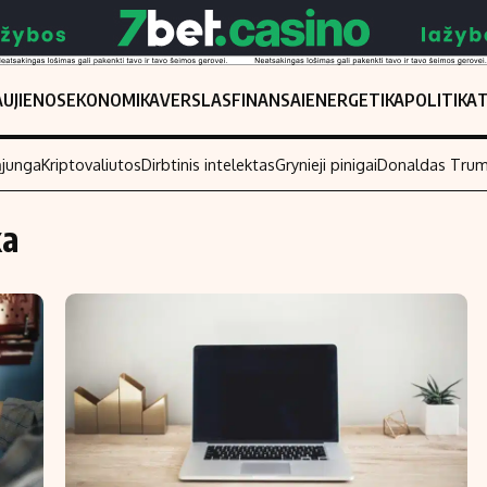
UJIENOS
EKONOMIKA
VERSLAS
FINANSAI
ENERGETIKA
POLITIKA
ąjunga
Kriptovaliutos
Dirbtinis intelektas
Grynieji pinigai
Donaldas Tru
ka
Populiarios temos
Titulinis
Investavimas
Nedarbo išmo
Akcijų rinka
Indėliai
Saulės elektrinės
Indėlių skaiči
Kriptovaliutos
Būsto finansa
Infliacija
Įdomios nauji
Migracija