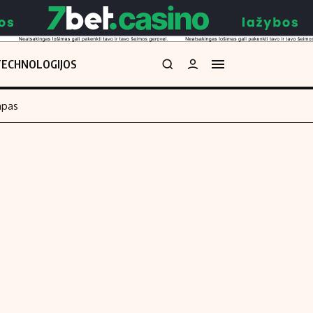
TECHNOLOGIJOS
mpas
Redakcija
kos skaičiuoklė
Apie mus
Redakcijos politika
uoklė
Privatumo politika
i
Turinio žymėjimo taisyklės
enos
Kontaktai
Regionų naujienos