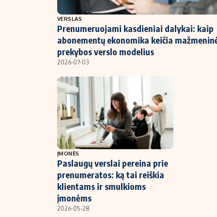
NT ir statybos
VERSLAS
Prenumeruojami kasdieniai dalykai: kaip
abonementų ekonomika keičia mažmenin
prekybos verslo modelius
2026-07-03
ĮMONĖS
Paslaugų verslai pereina prie
prenumeratos: ką tai reiškia
klientams ir smulkioms
įmonėms
2026-05-28