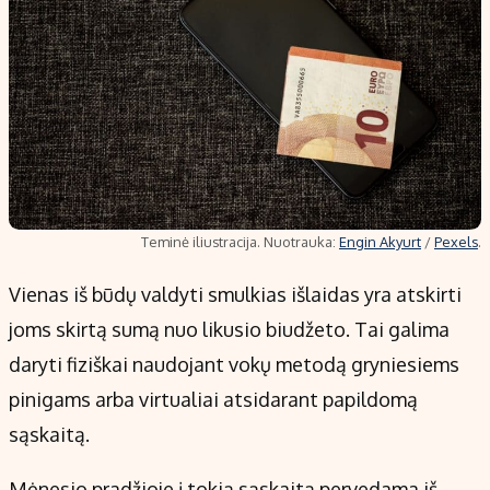
Teminė iliustracija. Nuotrauka:
Engin Akyurt
/
Pexels
.
Vienas iš būdų valdyti smulkias išlaidas yra atskirti
joms skirtą sumą nuo likusio biudžeto. Tai galima
daryti fiziškai naudojant vokų metodą gryniesiems
pinigams arba virtualiai atsidarant papildomą
sąskaitą.
Mėnesio pradžioje į tokią sąskaitą pervedama iš