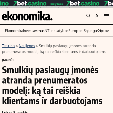
Ekonomika
Investavimas
NT ir statybos
Europos Sąjunga
Kriptoval
Titulinis
»
Naujienos
»
Smulkių paslaugų įmonės atranda
Turinys
Skaitykite
prenumeratos modelį: ką tai reiškia klientams ir darbuotojams
Naujienos
Finansai
ĮMONĖS
Smulkių paslaugų įmonės
Aplinka
Įmonės
Verslas
Žemės ūkis
atranda prenumeratos
Energetika
Technologijos
modelį: ką tai reiškia
Ekonomika
Laisvalaikis
klientams ir darbuotojams
Politika
NT ir statybos
Lukas Snarskis