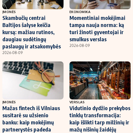
ĮMONĖS
EKONOMIKA
Skambučių centrai
Momentiniai mokėjimai
Baltijos šalyse keičia
tampa nauja norma: ką
kursą: mažiau rutinos,
turi žinoti gyventojai ir
daugiau sudėtingų
smulkus verslas
paslaugų ir atsakomybės
2026-08-09
2026-08-09
ĮMONĖS
VERSLAS
Mažas fintech iš Vilniaus
Vidutinio dydžio prekybos
susitarė su užsienio
tinklų transformacija:
banku: kaip mokėjimų
kaip išlikti tarp milžinių ir
partnerystės padeda
mažų nišinių žaidėjų