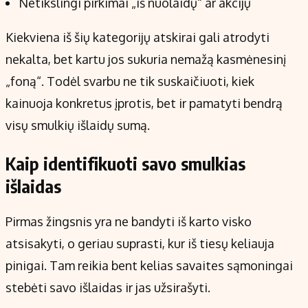
Netikslingi pirkimai „iš nuolaidų“ ar akcijų
Kiekviena iš šių kategorijų atskirai gali atrodyti
nekalta, bet kartu jos sukuria nemažą kasmėnesinį
„foną“. Todėl svarbu ne tik suskaičiuoti, kiek
kainuoja konkretus įprotis, bet ir pamatyti bendrą
visų smulkių išlaidų sumą.
Kaip identifikuoti savo smulkias
išlaidas
Pirmas žingsnis yra ne bandyti iš karto visko
atsisakyti, o geriau suprasti, kur iš tiesų keliauja
pinigai. Tam reikia bent kelias savaites sąmoningai
stebėti savo išlaidas ir jas užsirašyti.