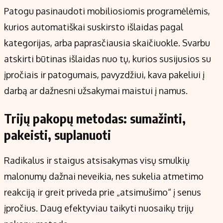
Patogu pasinaudoti mobiliosiomis programėlėmis,
kurios automatiškai suskirsto išlaidas pagal
kategorijas, arba paprasčiausia skaičiuokle. Svarbu
atskirti būtinas išlaidas nuo tų, kurios susijusios su
įpročiais ir patogumais, pavyzdžiui, kava pakeliui į
darbą ar dažnesni užsakymai maistui į namus.
Trijų pakopų metodas: sumažinti,
pakeisti, suplanuoti
Radikalus ir staigus atsisakymas visų smulkių
malonumų dažnai neveikia, nes sukelia atmetimo
reakciją ir greit priveda prie „atsimušimo“ į senus
įpročius. Daug efektyviau taikyti nuosaikų trijų