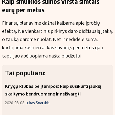
Kaip smulkios sumos virsta šimtais
eurų per metus
Finansų planavime dažnai kalbama apie įpročių
efektą. Ne vienkartinis pirkinys daro didžiausią įtaką,
o tai, ką darome nuolat. Net ir nedidelė suma,
kartojama kasdien ar kas savaitę, per metus gali
tapti jau apčiuopiama našta biudžetui.
Tai populiaru:
Knygų klubas be įtampos: kaip susikurti jaukią
skaitymo bendruomenę ir neišvargti
2026-08-08
|
Lukas Snarskis