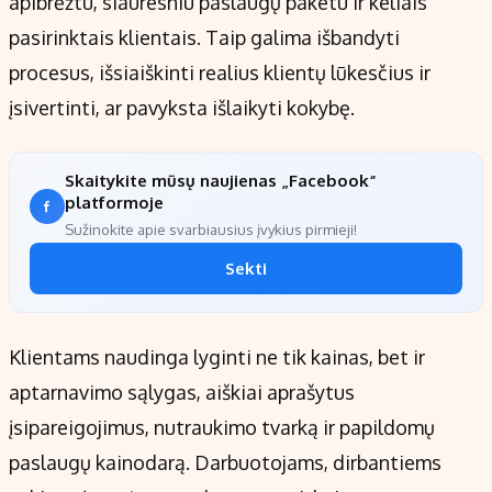
apibrėžtu, siauresniu paslaugų paketu ir keliais
pasirinktais klientais. Taip galima išbandyti
procesus, išsiaiškinti realius klientų lūkesčius ir
įsivertinti, ar pavyksta išlaikyti kokybę.
Skaitykite mūsų naujienas „Facebook“
platformoje
Sužinokite apie svarbiausius įvykius pirmieji!
Sekti
Klientams naudinga lyginti ne tik kainas, bet ir
aptarnavimo sąlygas, aiškiai aprašytus
įsipareigojimus, nutraukimo tvarką ir papildomų
paslaugų kainodarą. Darbuotojams, dirbantiems