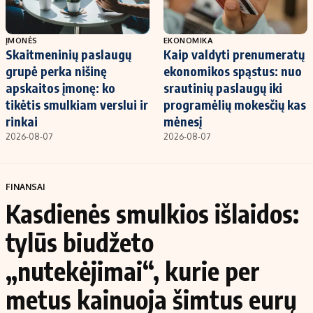
ĮMONĖS
EKONOMIKA
Skaitmeninių paslaugų
Kaip valdyti prenumeratų
grupė perka nišinę
ekonomikos spąstus: nuo
apskaitos įmonę: ko
srautinių paslaugų iki
tikėtis smulkiam verslui ir
programėlių mokesčių kas
rinkai
mėnesį
2026-08-07
2026-08-07
FINANSAI
Kasdienės smulkios išlaidos:
tylūs biudžeto
„nutekėjimai“, kurie per
metus kainuoja šimtus eurų