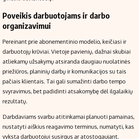
Poveikis darbuotojams ir darbo
organizavimui
Pereinant prie abonementinio modelio, keičiasi ir
darbuotojų krūviai. Vietoje pavienių, dažnai skubiai
atliekamų užsakymų atsiranda daugiau nuolatinės
priežiūros, planinių darbų ir komunikacijos su tais
pačiais klientais. Tai gali sumažinti darbo tempo
svyravimus, bet padidinti atsakomybę dėl ilgalaikių
rezultatų.
Darbdaviams svarbu atitinkamai planuoti pamainas,
nustatyti aiškius reagavimo terminus, numatyti, kas
vyksta darbuotojui susirgus ar atostogaujant.