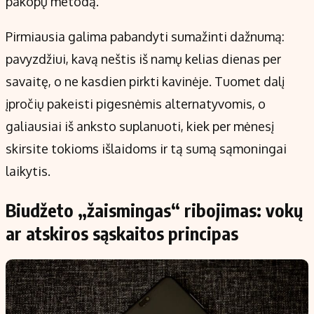
pakopų metodą.
Pirmiausia galima pabandyti sumažinti dažnumą:
pavyzdžiui, kavą neštis iš namų kelias dienas per
savaitę, o ne kasdien pirkti kavinėje. Tuomet dalį
įpročių pakeisti pigesnėmis alternatyvomis, o
galiausiai iš anksto suplanuoti, kiek per mėnesį
skirsite tokioms išlaidoms ir tą sumą sąmoningai
laikytis.
Biudžeto „žaismingas“ ribojimas: vokų
ar atskiros sąskaitos principas