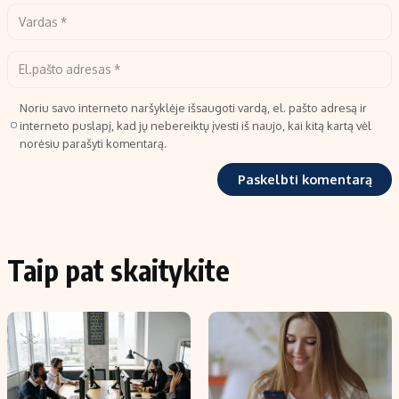
Noriu savo interneto naršyklėje išsaugoti vardą, el. pašto adresą ir
interneto puslapį, kad jų nebereiktų įvesti iš naujo, kai kitą kartą vėl
norėsiu parašyti komentarą.
Taip pat skaitykite