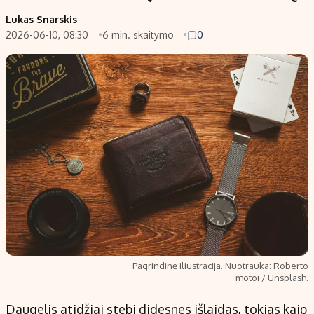
Lukas Snarskis
2026-06-10, 08:30
6 min. skaitymo
0
Pagrindinė iliustracija. Nuotrauka: Roberto
motoi / Unsplash.
Daugelis atidžiai stebi didesnes išlaidas, tokias kaip