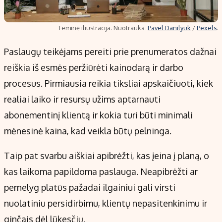
Teminė iliustracija. Nuotrauka:
Pavel Danilyuk
/
Pexels
.
Paslaugų teikėjams pereiti prie prenumeratos dažnai
reiškia iš esmės peržiūrėti kainodarą ir darbo
procesus. Pirmiausia reikia tiksliai apskaičiuoti, kiek
realiai laiko ir resursų užims aptarnauti
abonementinį klientą ir kokia turi būti minimali
mėnesinė kaina, kad veikla būtų pelninga.
Taip pat svarbu aiškiai apibrėžti, kas įeina į planą, o
kas laikoma papildoma paslauga. Neapibrėžti ar
pernelyg platūs pažadai ilgainiui gali virsti
nuolatiniu persidirbimu, klientų nepasitenkinimu ir
ginčais dėl lūkesčių.