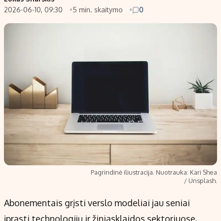
2026-06-10, 09:30
5 min. skaitymo
0
Populiarios temos
Titulinis
Investavimas
Nedarbo išmokos skaičiuoklė
Akcijų rinka
Indėliai
Saulės elektrinės
Indėlių skaičiuoklė
Kriptovaliutos
Būsto finansai
Infliacija
Įdomios naujienos
Migracija
Redakcija
Apie mus
Pagrindinė iliustracija. Nuotrauka: Kari Shea
Redakcijos politika
/ Unsplash.
Privatumo politika
Abonementais grįsti verslo modeliai jau seniai
Turinio žymėjimo taisyklės
įprasti technologijų ir žiniasklaidos sektoriuose,