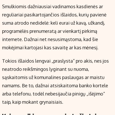
Smulkiomis dažniausiai vadinamos kasdienės ar
reguliariai pasikartojančios išlaidos, kurių pavienė
suma atrodo nedidelė: keli eurai už kavą, užkandį,
programėlės prenumeratą ar vienkartį pirkimą
internete. Dažnai net nesusimąstoma, kad šie
mokėjimai kartojasi kas savaitę ar kas mėnesį.
Tokios išlaidos lengvai „praslysta“ pro akis, nes jos
neatrodo reikšmingos lyginant su nuoma,
sąskaitomis už komunalines paslaugas ar maistu
namams. Be to, dažnai atsiskaitoma banko kortele
arba telefonu, todėl nebesijaučia pinigų „išėjimo“
taip, kaip mokant grynaisiais.