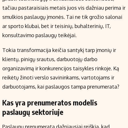
Kontaktai
tačiau pastaraisiais metais juos vis dažniau perima ir
Regionų naujienos
smulkios paslaugų įmonės. Tai ne tik grožio salonai
Indėlių palūkanos
ar sporto klubai, bet ir teisinių, buhalterinių, IT,
konsultavimo paslaugų teikėjai.
Tokia transformacija keičia santykį tarp įmonių ir
klientų, pinigų srautus, darbuotojų darbo
organizavimą ir konkurencijos taisykles rinkoje. Ką
reikėtų žinoti verslo savininkams, vartotojams ir
darbuotojams, kai paslaugos tampa prenumerata?
Kas yra prenumeratos modelis
paslaugų sektoriuje
Paslaugų prenumerata dažniausiai reiškia, kad