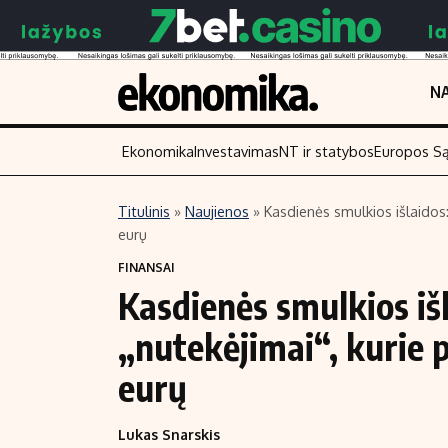
NA
Ekonomika
Investavimas
NT ir statybos
Europos S
Titulinis
»
Naujienos
»
Kasdienės smulkios išlaidos:
eurų
Turinys
Skaitykite
FINANSAI
Naujienos
Finansai
Kasdienės smulkios išl
Aplinka
Įmonės
„nutekėjimai“, kurie 
Verslas
Žemės ūkis
Energetika
Technologijos
eurų
Ekonomika
Laisvalaikis
Lukas Snarskis
Politika