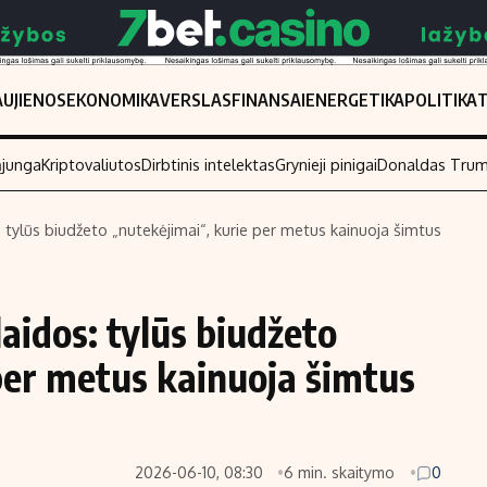
UJIENOS
EKONOMIKA
VERSLAS
FINANSAI
ENERGETIKA
POLITIKA
ąjunga
Kriptovaliutos
Dirbtinis intelektas
Grynieji pinigai
Donaldas Tru
 tylūs biudžeto „nutekėjimai“, kurie per metus kainuoja šimtus
Populiarios temos
Titulinis
Investavimas
Nedarbo išmo
aidos: tylūs biudžeto
Akcijų rinka
Indėliai
per metus kainuoja šimtus
Saulės elektrinės
Indėlių skaiči
Kriptovaliutos
Būsto finansa
Infliacija
Įdomios nauji
2026-06-10, 08:30
6 min. skaitymo
0
Migracija