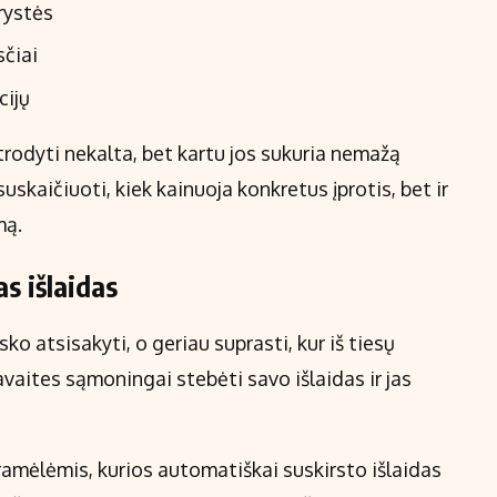
rystės
čiai
cijų
atrodyti nekalta, bet kartu jos sukuria nemažą
uskaičiuoti, kiek kainuoja konkretus įprotis, bet ir
mą.
s išlaidas
sko atsisakyti, o geriau suprasti, kur iš tiesų
savaites sąmoningai stebėti savo išlaidas ir jas
amėlėmis, kurios automatiškai suskirsto išlaidas