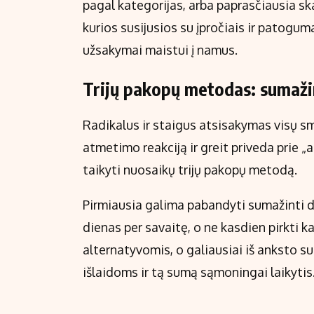
pagal kategorijas, arba paprasčiausia ska
kurios susijusios su įpročiais ir patoguma
užsakymai maistui į namus.
Trijų pakopų metodas: sumažin
Radikalus ir staigus atsisakymas visų s
atmetimo reakciją ir greit priveda prie 
taikyti nuosaikų trijų pakopų metodą.
Pirmiausia galima pabandyti sumažinti d
dienas per savaitę, o ne kasdien pirkti k
alternatyvomis, o galiausiai iš anksto su
išlaidoms ir tą sumą sąmoningai laikytis