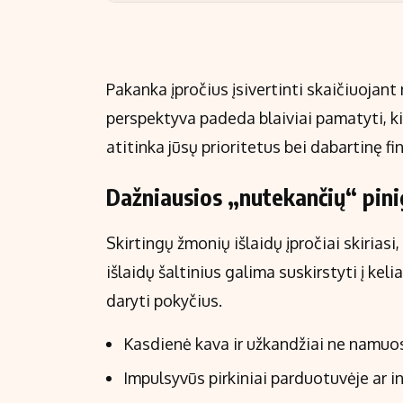
Pakanka įpročius įsivertinti skaičiuojant
perspektyva padeda blaiviai pamatyti, kiek 
atitinka jūsų prioritetus bei dabartinę fi
Dažniausios „nutekančių“ pini
Skirtingų žmonių išlaidų įpročiai skirias
išlaidų šaltinius galima suskirstyti į keli
daryti pokyčius.
Kasdienė kava ir užkandžiai ne namuo
Impulsyvūs pirkiniai parduotuvėje ar i