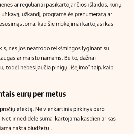
ės ar reguliariai pasikartojančios išlaidos, kurių
i
už kavą, užkandį, programėlės prenumeratą ar
nesusimąstoma, kad šie mokėjimai kartojasi kas
akis, nes jos neatrodo reikšmingos lyginant su
augas ar maistu namams. Be to, dažnai
, todėl nebesijaučia pinigų „išėjimo“ taip, kaip
mtais eurų per metus
ročių efektą. Ne vienkartinis pirkinys daro
t. Net ir nedidelė suma, kartojama kasdien ar kas
piama našta biudžetui.