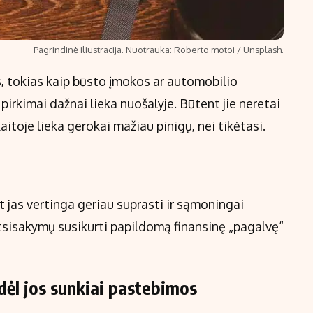
Pagrindinė iliustracija. Nuotrauka: Roberto motoi / Unsplash.
s, tokias kaip būsto įmokos ar automobilio
irkimai dažnai lieka nuošalyje. Būtent jie neretai
itoje lieka gerokai mažiau pinigų, nei tikėtasi.
t jas vertinga geriau suprasti ir sąmoningai
atsisakymų susikurti papildomą finansinę „pagalvę“
odėl jos sunkiai pastebimos