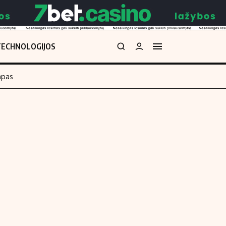
TECHNOLOGIJOS
mpas
Redakcija
kos skaičiuoklė
Apie mus
Redakcijos politika
uoklė
Privatumo politika
i
Turinio žymėjimo taisyklės
enos
Kontaktai
Regionų naujienos