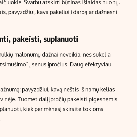
ičiuokle. Svarbu atskirti būtinas išlaidas nuo tų,
is, pavyzdžiui, kava pakeliui į darbą ar dažnesni
ti, pakeisti, suplanuoti
mulkių malonumų dažnai neveikia, nes sukelia
„atsimušimo“ į senus įpročius. Daug efektyviau
ažnumą: pavyzdžiui, kavą neštis iš namų kelias
avinėje. Tuomet dalį įpročių pakeisti pigesnėmis
planuoti, kiek per mėnesį skirsite tokioms
.