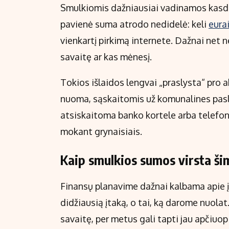
Smulkiomis dažniausiai vadinamos kasdien
pavienė suma atrodo nedidelė: keli
eura
vienkartį pirkimą internete. Dažnai net 
savaitę ar kas mėnesį.
Tokios išlaidos lengvai „praslysta“ pro 
nuoma, sąskaitomis už komunalines pasl
atsiskaitoma banko kortele arba telefonu
mokant grynaisiais.
Kaip smulkios sumos virsta ši
Finansų planavime dažnai kalbama apie įp
didžiausią įtaką, o tai, ką darome nuola
savaitę, per metus gali tapti jau apčiuo