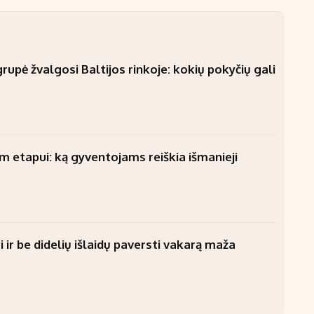
upė žvalgosi Baltijos rinkoje: kokių pokyčių gali
am etapui: ką gyventojams reiškia išmanieji
 ir be didelių išlaidų paversti vakarą maža