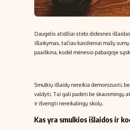
Daugelis atidžiai stebi didesnes išlaida
išlaikymas, tačiau kasdieniai mažų sumų p
paaiškina, kodėl mėnesio pabaigoje sąska
Smulkių išlaidų nereikia demonizuoti, be
valdyti. Tai gali padėti be skausmingų 
ir išvengti nereikalingų skolų.
Kas yra smulkios išlaidos ir k