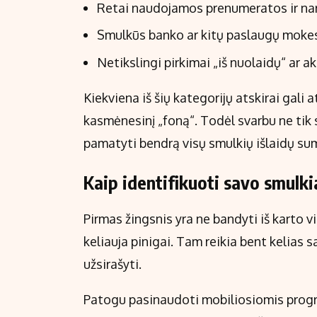
Retai naudojamos prenumeratos ir na
Smulkūs banko ar kitų paslaugų mokes
Netikslingi pirkimai „iš nuolaidų“ ar ak
Kiekviena iš šių kategorijų atskirai gali 
kasmėnesinį „foną“. Todėl svarbu ne tik s
pamatyti bendrą visų smulkių išlaidų su
Kaip identifikuoti savo smulkia
Pirmas žingsnis yra ne bandyti iš karto vi
keliauja pinigai. Tam reikia bent kelias 
užsirašyti.
Patogu pasinaudoti mobiliosiomis progr