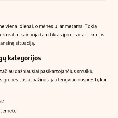
 ne vienai dienai, o mėnesiui ar metams. Tokia
realiai kainuoja tam tikras įprotis ir ar tikrai jis
nansinę situaciją.
gų kategorijos
i, tačiau dažniausiai pasikartojančius smulkių
as grupes. Jas atpažinus, jau lengviau nuspręsti, kur
se
nternetu