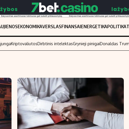
UJIENOS
EKONOMIKA
VERSLAS
FINANSAI
ENERGETIKA
POLITIKA
ąjunga
Kriptovaliutos
Dirbtinis intelektas
Grynieji pinigai
Donaldas Tru
Populiarios temos
Titulinis
Investavimas
Nedarbo išmo
Akcijų rinka
Indėliai
Saulės elektrinės
Indėlių skaiči
Kriptovaliutos
Būsto finansa
Infliacija
Įdomios nauji
Migracija