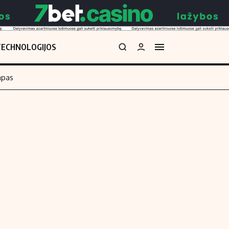
TECHNOLOGIJOS
mpas
Redakcija
kos skaičiuoklė
Apie mus
Redakcijos politika
uoklė
Privatumo politika
i
Turinio žymėjimo taisyklės
enos
Kontaktai
Regionų naujienos