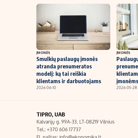
ĮMONĖS
ĮMONĖS
Smulkių paslaugų įmonės
Paslaugų
atranda prenumeratos
prenumer
modelį: ką tai reiškia
klientam
klientams ir darbuotojams
įmonėm
2026-06-10
2026-05-28
TIPRO, UAB
Kalvarijų g. 99A-33, LT-08219 Vilnius
Tel.: +370 606 17737
El. paštas:
info@ekonomika.lt