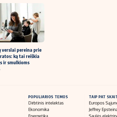
 verslai pereina prie
atos: ką tai reiškia
s ir smulkioms
s
POPULIARIOS TEMOS
TAIP PAT SKAI
Dirbtinis intelektas
Europos Sąjun
Ekonomika
Jeffrey Epstein
Energetika
Saulės elektri