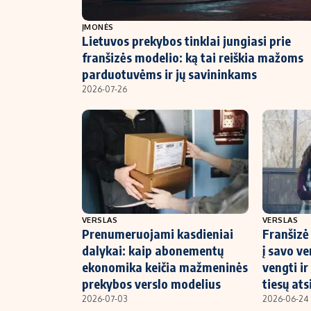
NT ir statybos
ĮMONĖS
Lietuvos prekybos tinklai jungiasi prie
franšizės modelio: ką tai reiškia mažoms
parduotuvėms ir jų savininkams
2026-07-26
VERSLAS
VERSLAS
Prenumeruojami kasdieniai
Franšizė 
dalykai: kaip abonementų
į savo ve
ekonomika keičia mažmeninės
vengti ir
prekybos verslo modelius
tiesų at
2026-07-03
2026-06-24