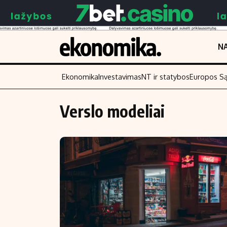
NA
Ekonomika
Investavimas
NT ir statybos
Europos S
Verslo modeliai
Turinys
Skaitykite
Naujienos
Finansai
Aplinka
Įmonės
Verslas
Žemės ūkis
Energetika
Technologijos
Ekonomika
Laisvalaikis
Politika