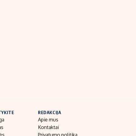
TYKITE
REDAKCIJA
ga
Apie mus
as
Kontaktai
nės
Privatumo politika