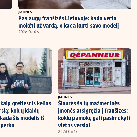
ĮMONĖS
Paslaugų franšizės Lietuvoje: kada verta
mokėti už vardą, o kada kurti savo modelį
2026-07-06
ĮMONĖS
kaip greitesnis kelias
Šiaurės šalių mažmeninės
rslą: kokių klaidų
įmonės atsigręžia į franšizes:
 kada šis modelis iš
kokių pamokų gali pasimokyti
siperka
vietos verslai
2026-06-19