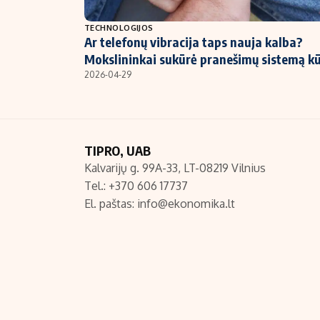
NT ir statybos
TECHNOLOGIJOS
Ar telefonų vibracija taps nauja kalba?
Mokslininkai sukūrė pranešimų sistemą k
2026-04-29
TIPRO, UAB
Kalvarijų g. 99A-33, LT-08219 Vilnius
Tel.: +370 606 17737
El. paštas:
info@ekonomika.lt