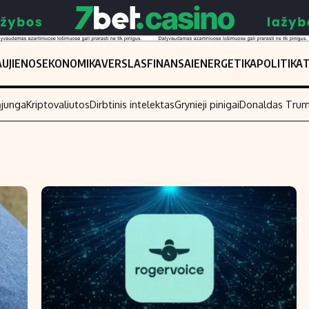
UJIENOS
EKONOMIKA
VERSLAS
FINANSAI
ENERGETIKA
POLITIKA
ąjunga
Kriptovaliutos
Dirbtinis intelektas
Grynieji pinigai
Donaldas Tru
Populiarios temos
Titulinis
Investavimas
Nedarbo išmo
Akcijų rinka
Indėliai
Saulės elektrinės
Indėlių skaiči
Kriptovaliutos
Būsto finansa
Infliacija
Įdomios nauji
Migracija