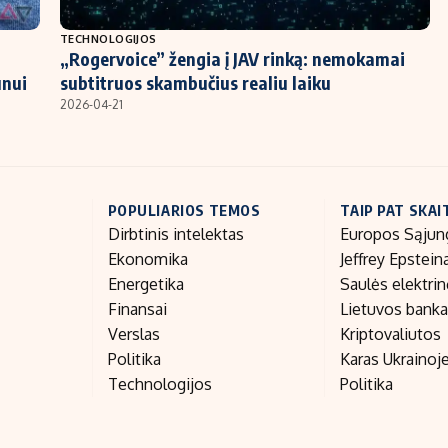
TECHNOLOGIJOS
„Rogervoice” žengia į JAV rinką: nemokamai
ūnui
subtitruos skambučius realiu laiku
2026-04-21
POPULIARIOS TEMOS
TAIP PAT SKAI
Dirbtinis intelektas
Europos Sąjun
Ekonomika
Jeffrey Epstein
Energetika
Saulės elektri
Finansai
Lietuvos bank
Verslas
Kriptovaliutos
Politika
Karas Ukrainoj
Technologijos
Politika