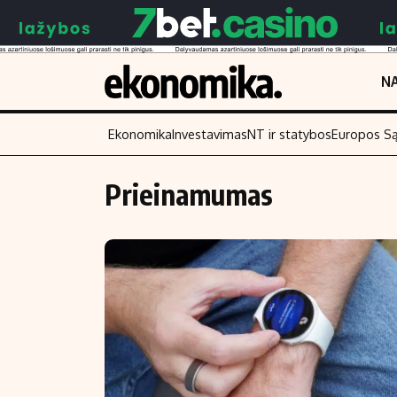
NA
Ekonomika
Investavimas
NT ir statybos
Europos S
Prieinamumas
Turinys
Skaitykite
Naujienos
Finansai
Aplinka
Įmonės
Verslas
Žemės ūkis
Energetika
Technologijos
Ekonomika
Laisvalaikis
Politika