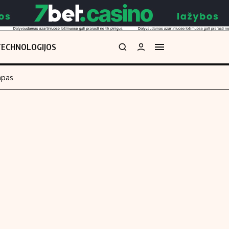
TECHNOLOGIJOS
mpas
Redakcija
kos skaičiuoklė
Apie mus
Redakcijos politika
uoklė
Privatumo politika
i
Turinio žymėjimo taisyklės
enos
Kontaktai
Regionų naujienos