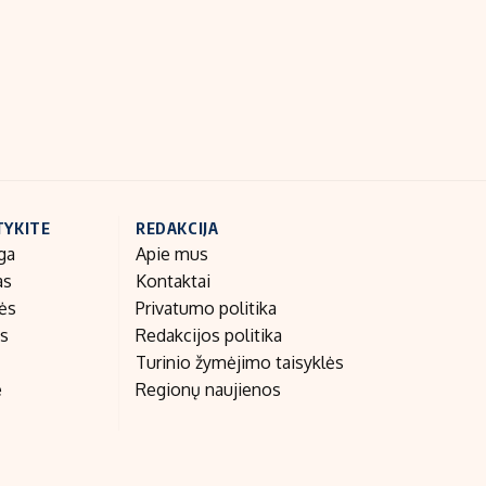
Indėlių palūkanos
TYKITE
REDAKCIJA
ga
Apie mus
as
Kontaktai
nės
Privatumo politika
as
Redakcijos politika
Turinio žymėjimo taisyklės
e
Regionų naujienos