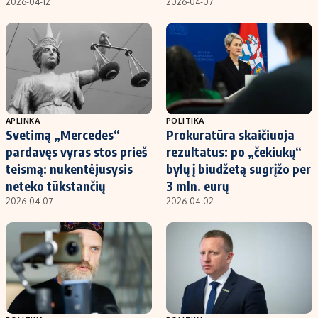
2026-04-12
2026-04-07
APLINKA
POLITIKA
Svetimą „Mercedes“
Prokuratūra skaičiuoja
pardavęs vyras stos prieš
rezultatus: po „čekiukų“
teismą: nukentėjusysis
bylų į biudžetą sugrįžo per
neteko tūkstančių
3 mln. eurų
2026-04-07
2026-04-02