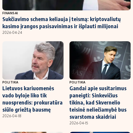
Populiarios temos
Titulinis
FINANSAI
Sukčiavimo schema keliauja į teismą: kriptovaliutų
Investavimas
Nedarbo išmokos skaičiuoklė
kasimo įrangos pasisavinimas ir išplauti milijonai
Akcijų rinka
Indėliai
2026-04-24
Saulės elektrinės
Indėlių skaičiuoklė
Kriptovaliutos
Būsto finansai
Infliacija
Įdomios naujienos
Migracija
POLITIKA
POLITIKA
Lietuvos kariuomenės
Gandai apie susitarimus
Redakcija
vado byloje liko tik
paneigti: Sinkevičius
Apie mus
nuosprendis: prokuratūra
tikina, kad Skvernelio
Redakcijos politika
siūlo griežtą bausmę
teisinė neliečiamybė bus
svarstoma skaidriai
2026-04-18
Privatumo politika
2026-04-15
Turinio žymėjimo taisyklės