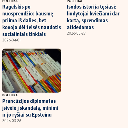
POLITIKA
POLITIKA
Ragelskis po
Isodos istorija tęsiasi:
nuosprendžio: bausmę
liudytojai kviečiami dar
priima iš dalies, bet
kartą, sprendimas
kovoja dėl teisės naudotis
atidedamas
socialiniais tinklais
2026-03-27
2026-04-01
POLITIKA
Prancūzijos diplomatas
įsivėlė į skandalą, minimi
ir jo ryšiai su Epsteinu
2026-03-26