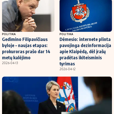
Kontaktai
Regionų naujienos
Indėlių palūkanos
POLITIKA
POLITIKA
Gedimino Filipavičiaus
Dėmesio: internete plinta
byloje – naujas etapas:
pavojinga dezinformacija
prokuroras prašo dar 14
apie Klaipėdą, dėl įrašų
metų kalėjimo
pradėtas ikiteisminis
tyrimas
2026-04-13
2026-04-12