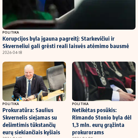
POLITIKA
Korupcijos byla įgauna pagreitį: Starkevičiui ir
Skverneliui gali grėsti reali laisvės atėmimo bausmė
2026-04-18
POLITIKA
POLITIKA
Prokuratūra: Saulius
Netikėtas posūkis:
Skvernelis siejamas su
Rimando Stonio byla dėl
dešimtimis tūkstančių
1,3 mln. eurų grąžinta
eurų siekiančiais kyšiais
prokurorams