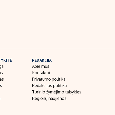
Indėlių palūkanos
TYKITE
REDAKCIJA
ga
Apie mus
as
Kontaktai
nės
Privatumo politika
as
Redakcijos politika
Turinio žymėjimo taisyklės
e
Regionų naujienos