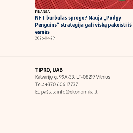
NT ir statybos
FINANSAI
NFT burbulas sprogo? Nauja „Pudgy
Penguins“ strategija gali viską pakeisti iš
esmės
2026-04-29
TIPRO, UAB
Kalvarijų g. 99A-33, LT-08219 Vilnius
Tel.: +370 606 17737
El. paštas:
info@ekonomika.lt