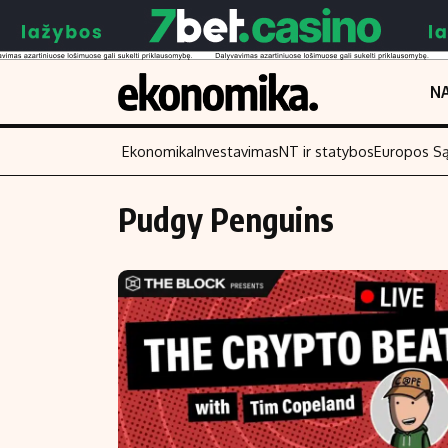
NA
Ekonomika
Investavimas
NT ir statybos
Europos S
Pudgy Penguins
Turinys
Skaitykite
Naujienos
Finansai
Aplinka
Įmonės
Verslas
Žemės ūkis
Energetika
Technologijos
Ekonomika
Laisvalaikis
Politika