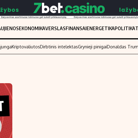
UJIENOS
EKONOMIKA
VERSLAS
FINANSAI
ENERGETIKA
POLITIKA
ąjunga
Kriptovaliutos
Dirbtinis intelektas
Grynieji pinigai
Donaldas Tru
Populiarios temos
Titulinis
Investavimas
Nedarbo išmo
Akcijų rinka
Indėliai
Saulės elektrinės
Indėlių skaiči
Kriptovaliutos
Būsto finansa
Infliacija
Įdomios nauji
Migracija