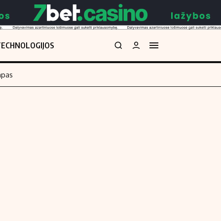
TECHNOLOGIJOS
mpas
Redakcija
kos skaičiuoklė
Apie mus
Redakcijos politika
uoklė
Privatumo politika
i
Turinio žymėjimo taisyklės
enos
Kontaktai
Regionų naujienos