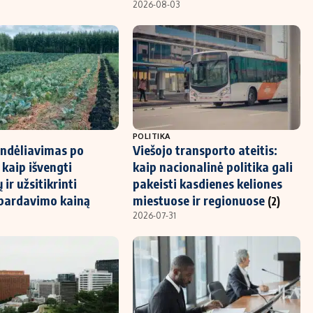
2026-08-03
POLITIKA
ndėliavimas po
Viešojo transporto ateitis:
 kaip išvengti
kaip nacionalinė politika gali
 ir užsitikrinti
pakeisti kasdienes keliones
pardavimo kainą
miestuose ir regionuose
(2)
2026-07-31