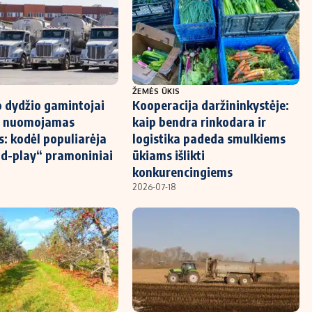
ŽEMĖS ŪKIS
o dydžio gamintojai
Kooperacija daržininkystėje:
 į nuomojamas
kaip bendra rinkodara ir
: kodėl populiarėja
logistika padeda smulkiems
d-play“ pramoniniai
ūkiams išlikti
konkurencingiems
2026-07-18