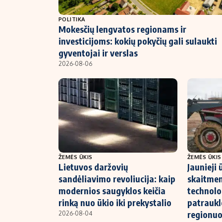
NT ir statybos
POLITIKA
Mokesčių lengvatos regionams ir
investicijoms: kokių pokyčių gali sulaukti
gyventojai ir verslas
2026-08-06
ŽEMĖS ŪKIS
ŽEMĖS ŪKIS
Lietuvos daržovių
Jaunieji 
sandėliavimo revoliucija: kaip
skaitmen
modernios saugyklos keičia
technolo
rinką nuo ūkio iki prekystalio
patraukl
regionu
2026-08-04