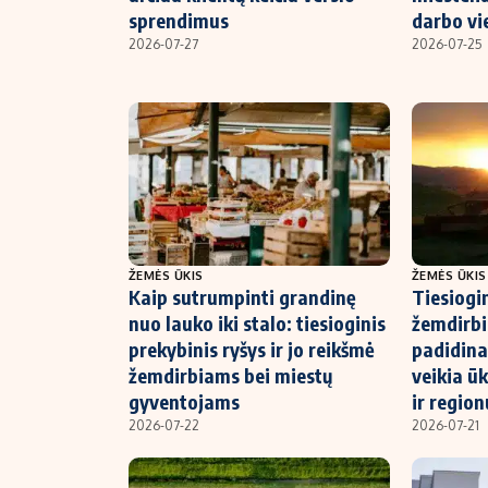
sprendimus
darbo vi
2026-07-27
2026-07-25
ŽEMĖS ŪKIS
ŽEMĖS ŪKIS
Kaip sutrumpinti grandinę
Tiesiogi
nuo lauko iki stalo: tiesioginis
žemdirb
prekybinis ryšys ir jo reikšmė
padidina
žemdirbiams bei miestų
veikia ū
gyventojams
ir region
2026-07-22
2026-07-21