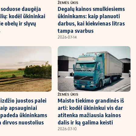
ŽEMĖS ŪKIS
 soduose daugėja
Degalų kainos smulkiesiems
lių: kodėl ūkininkai
ūkininkams: kaip planuoti
ie obelų ir slyvų
darbus, kai kiekvienas litras
s
tampa svarbus
2026-07-14
ŽEMĖS ŪKIS
izdžio juostos palei
Maisto tiekimo grandinės iš
kaip apsauginiai
arti: kodėl ūkininkui vis dar
i padeda ūkininkams
atitenka mažiausia kainos
a dirvos nuostolius
dalis ir ką galima keisti
2026-07-10