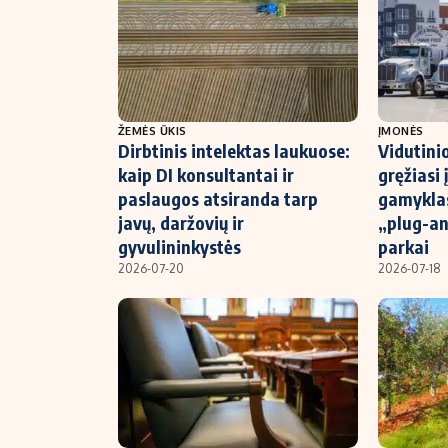
ŽEMĖS ŪKIS
ĮMONĖS
Dirbtinis intelektas laukuose:
Vidutini
kaip DI konsultantai ir
gręžiasi
paslaugos atsiranda tarp
gamyklas
javų, daržovių ir
„plug-an
gyvulininkystės
parkai
2026-07-20
2026-07-18