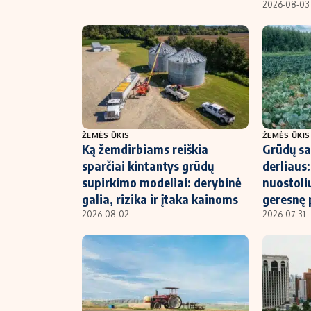
2026-08-03
ŽEMĖS ŪKIS
ŽEMĖS ŪKIS
Ką žemdirbiams reiškia
Grūdų sa
sparčiai kintantys grūdų
derliaus:
supirkimo modeliai: derybinė
nuostolių
galia, rizika ir įtaka kainoms
geresnę 
2026-08-02
2026-07-31