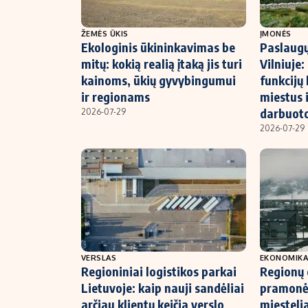
ŽEMĖS ŪKIS
ĮMONĖS
Ekologinis ūkininkavimas be
Paslaugų
mitų: kokią realią įtaką jis turi
Vilniuje:
kainoms, ūkių gyvybingumui
funkcijų 
ir regionams
miestus 
darbuot
2026-07-29
2026-07-29
VERSLAS
EKONOMIK
Regioniniai logistikos parkai
Regionų
Lietuvoje: kaip nauji sandėliai
pramonės
arčiau klientų keičia verslo
miestelia