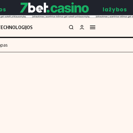
TECHNOLOGIJOS
mpas
Redakcija
kos skaičiuoklė
Apie mus
Redakcijos politika
uoklė
Privatumo politika
i
Turinio žymėjimo taisyklės
enos
Kontaktai
Regionų naujienos