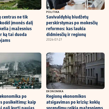
POLITIKA
 centras ne tik
Savivaldybių biudžetų
 kodėl įmonės dalį
perskirstymas po mokesčių
kelia į mažesnius
reformos: kas laukia
ir ką tai duoda
didmiesčių ir regionų
ojams
2026-07-27
A
EKONOMIKA
 ekonomika po
Regionų ekonomikos
 pasikeitimų: kaip
atsigavimas po krizių: kokių
i gali kurti naujas
sprendimų reikia mažesniems