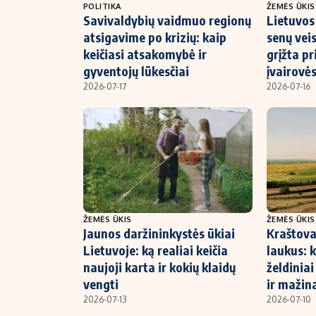
POLITIKA
ŽEMĖS ŪKIS
Savivaldybių vaidmuo regionų
Lietuvos
atsigavime po krizių: kaip
senų veis
keičiasi atsakomybė ir
grįžta pr
gyventojų lūkesčiai
įvairovė
2026-07-17
2026-07-16
ŽEMĖS ŪKIS
ŽEMĖS ŪKIS
Jaunos daržininkystės ūkiai
Kraštova
Lietuvoje: ką realiai keičia
laukus: 
naujoji karta ir kokių klaidų
želdinia
vengti
ir mažin
2026-07-13
2026-07-10