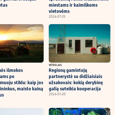
etas
miestams ir kaimiškoms
vietovėms
2026-07-25
VERSLAS
nės išmokos
Regionų gamintojų
iams po
partnerystė su didžiaisiais
muoju stiklu: kaip jos
užsakovais: kokią derybinę
kininkus, maisto kainą
galią suteikia kooperacija
us
2026-07-20