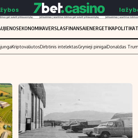
UJIENOS
EKONOMIKA
VERSLAS
FINANSAI
ENERGETIKA
POLITIKA
ąjunga
Kriptovaliutos
Dirbtinis intelektas
Grynieji pinigai
Donaldas Tru
Populiarios temos
Titulinis
Investavimas
Nedarbo išmo
Akcijų rinka
Indėliai
Saulės elektrinės
Indėlių skaiči
Kriptovaliutos
Būsto finansa
Infliacija
Įdomios nauji
Migracija