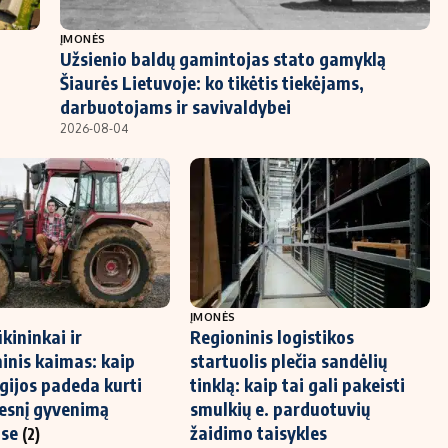
ĮMONĖS
Užsienio baldų gamintojas stato gamyklą
Šiaurės Lietuvoje: ko tikėtis tiekėjams,
darbuotojams ir savivaldybei
2026-08-04
ĮMONĖS
ūkininkai ir
Regioninis logistikos
inis kaimas: kaip
startuolis plečia sandėlių
gijos padeda kurti
tinklą: kaip tai gali pakeisti
esnį gyvenimą
smulkių e. parduotuvių
ose
žaidimo taisykles
(2)