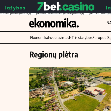
NA
Ekonomika
Investavimas
NT ir statybos
Europos S
Regionų plėtra
Turinys
Skaitykite
Naujienos
Finansai
Aplinka
Įmonės
Verslas
Žemės ūkis
Energetika
Technologijos
Ekonomika
Laisvalaikis
Politika