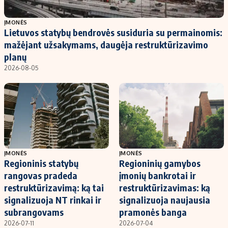
Populiarios temos
Titulinis
ĮMONĖS
Lietuvos statybų bendrovės susiduria su permainomis:
Investavimas
Nedarbo išmokos skaičiuoklė
mažėjant užsakymams, daugėja restruktūrizavimo
Akcijų rinka
Indėliai
planų
2026-08-05
Saulės elektrinės
Indėlių skaičiuoklė
Kriptovaliutos
Būsto finansai
Infliacija
Įdomios naujienos
Migracija
Redakcija
ĮMONĖS
ĮMONĖS
Regioninis statybų
Regioninių gamybos
Apie mus
rangovas pradeda
įmonių bankrotai ir
Redakcijos politika
restruktūrizavimą: ką tai
restruktūrizavimas: ką
signalizuoja NT rinkai ir
signalizuoja naujausia
Privatumo politika
subrangovams
pramonės banga
Turinio žymėjimo taisyklės
2026-07-11
2026-07-04