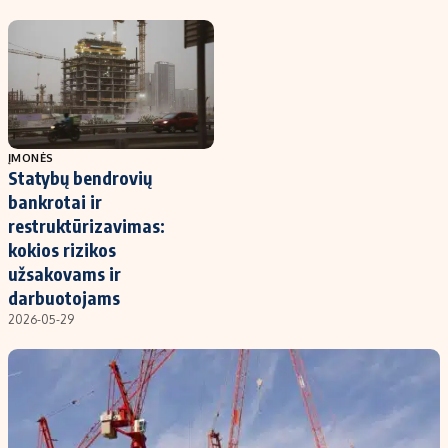
Kontaktai
Regionų naujienos
Indėlių palūkanos
ĮMONĖS
Statybų bendrovių
bankrotai ir
restruktūrizavimas:
kokios rizikos
užsakovams ir
darbuotojams
2026-05-29