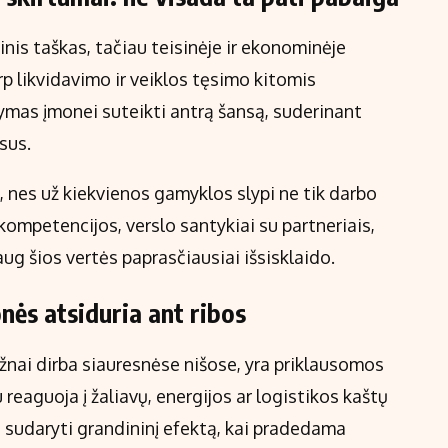
is taškas, tačiau teisinėje ir ekonominėje
arp likvidavimo ir veiklos tęsimo kitomis
mas įmonei suteikti antrą šansą, suderinant
sus.
, nes už kiekvienos gamyklos slypi ne tik darbo
 kompetencijos, verslo santykiai su partneriais,
aug šios vertės paprasčiausiai išsisklaido.
ės atsiduria ant ribos
nai dirba siauresnėse nišose, yra priklausomos
 reaguoja į žaliavų, energijos ar logistikos kaštų
i sudaryti grandininį efektą, kai pradedama