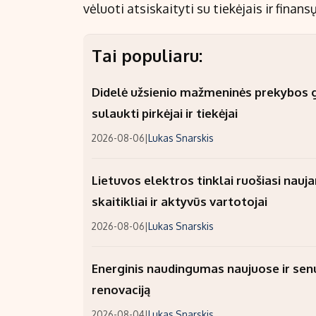
vėluoti atsiskaityti su tiekėjais ir finans
Tai populiaru:
Didelė užsienio mažmeninės prekybos gr
sulaukti pirkėjai ir tiekėjai
2026-08-06
|
Lukas Snarskis
Lietuvos elektros tinklai ruošiasi nauj
skaitikliai ir aktyvūs vartotojai
2026-08-06
|
Lukas Snarskis
Energinis naudingumas naujuose ir sen
renovaciją
2026-08-04
|
Lukas Snarskis