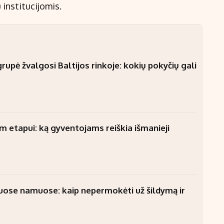
ų institucijomis.
upė žvalgosi Baltijos rinkoje: kokių pokyčių gali
am etapui: ką gyventojams reiškia išmanieji
uose namuose: kaip nepermokėti už šildymą ir