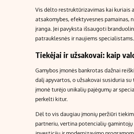
Vis dėlto restruktūrizavimas kai kuriais 
atsakomybes, efektyvesnes pamainas, n
įranga. Jei pavyksta išsaugoti branduoli
patrauklesnės ir naujiems specialistams.
Tiekėjai ir užsakovai: kaip val
Gamybos įmonės bankrotas dažnai reiškia,
dalį apyvartos, o užsakovai susiduria su t
įmonė turėjo unikalių pajėgumų ar speci
perkelti kitur.
Dėl to vis daugiau įmonių peržiūri tieki
partneriu, vertina potencialių gamintojų 
investicijų ir modernizavimo programomi