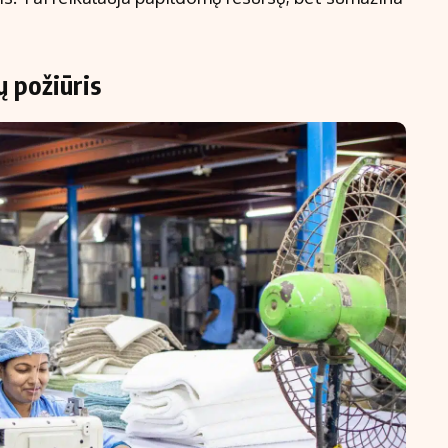
ų požiūris