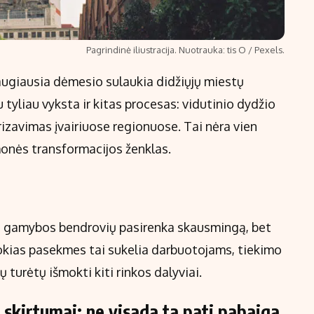
Pagrindinė iliustracija. Nuotrauka: tis O / Pexels.
daugiausia dėmesio sulaukia didžiųjų miestų
u tyliau vyksta ir kitas procesas: vidutinio dydžio
izavimas įvairiuose regionuose. Tai nėra vien
amonės transformacijos ženklas.
is gamybos bendrovių pasirenka skausmingą, bet
okias pasekmes tai sukelia darbuotojams, tiekimo
ų turėtų išmokti kiti rinkos dalyviai.
 skirtumai: ne visada ta pati pabaiga