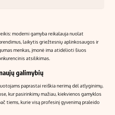
oreikis: moderni gamyba reikalauja nuolat
prendimus, laikytis griežtesnių aplinkosaugos ir
gumas menkas, įmonė ima atidėlioti šiuos
onkurencinis atsilikimas.
naujų galimybių
uotojams paprastai reiškia nerimą dėl atlyginimų,
uose, kur pasirinkimų mažiau, kiekvienos gamyklos
Ypač tiems, kurie visą profesinį gyvenimą praleido