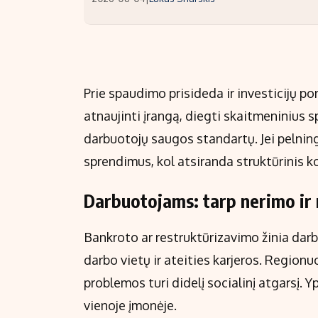
Prie spaudimo prisideda ir investicijų p
atnaujinti įrangą, diegti skaitmeninius s
darbuotojų saugos standartų. Jei pelnin
sprendimus, kol atsiranda struktūrinis k
Darbuotojams: tarp nerimo ir 
Bankroto ar restruktūrizavimo žinia darb
darbo vietų ir ateities karjeros. Region
problemos turi didelį socialinį atgarsį. 
vienoje įmonėje.