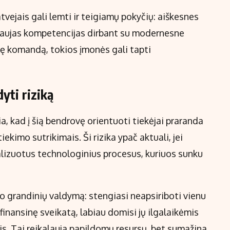
atvejais gali lemti ir teigiamų pokyčių: aiškesnes
aujas kompetencijas dirbant su modernesne
nę komandą, tokios įmonės gali tapti
dyti riziką
 kad į šią bendrovę orientuoti tiekėjai praranda
iekimo sutrikimais. Ši rizika ypač aktuali, jei
alizuotus technologinius procesus, kuriuos sunku
mo grandinių valdymą: stengiasi neapsiriboti vienu
finansinę sveikatą, labiau domisi jų ilgalaikėmis
s. Tai reikalauja papildomų resursų, bet sumažina