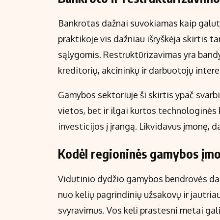
Bankrotas dažnai suvokiamas kaip galutin
praktikoje vis dažniau išryškėja skirtis t
sąlygomis. Restruktūrizavimas yra bandy
kreditorių, akcininkų ir darbuotojų intere
Gamybos sektoriuje ši skirtis ypač svarbi
vietos, bet ir ilgai kurtos technologinės
investicijos į įrangą. Likvidavus įmonę, d
Kodėl regioninės gamybos įmon
Vidutinio dydžio gamybos bendrovės daž
nuo kelių pagrindinių užsakovų ir jautriau
svyravimus. Vos keli prastesni metai gal