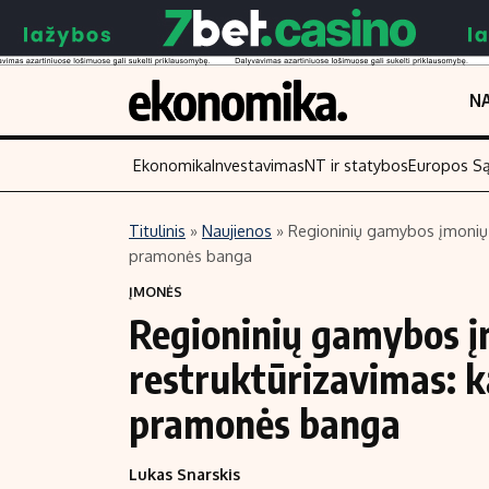
NA
Ekonomika
Investavimas
NT ir statybos
Europos S
Titulinis
»
Naujienos
»
Regioninių gamybos įmonių b
pramonės banga
Turinys
Skaitykite
ĮMONĖS
Naujienos
Finansai
Regioninių gamybos į
Aplinka
Įmonės
restruktūrizavimas: k
Verslas
Žemės ūkis
Energetika
Technologijos
pramonės banga
Ekonomika
Laisvalaikis
Lukas Snarskis
Politika