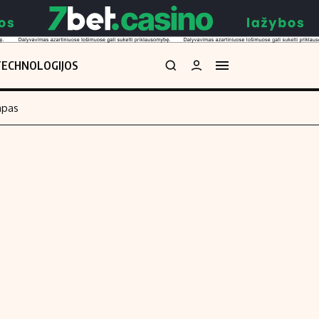
TECHNOLOGIJOS
mpas
Redakcija
kos skaičiuoklė
Apie mus
Redakcijos politika
uoklė
Privatumo politika
i
Turinio žymėjimo taisyklės
enos
Kontaktai
Regionų naujienos