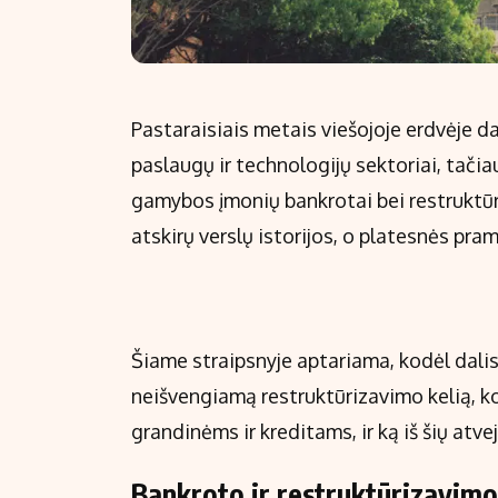
Pastaraisiais metais viešojoje erdvėje 
paslaugų ir technologijų sektoriai, tačia
gamybos įmonių bankrotai bei restruktūr
atskirų verslų istorijos, o platesnės pr
Šiame straipsnyje aptariama, kodėl dal
neišvengiamą restruktūrizavimo kelią, k
grandinėms ir kreditams, ir ką iš šių atvej
Bankroto ir restruktūrizavimo