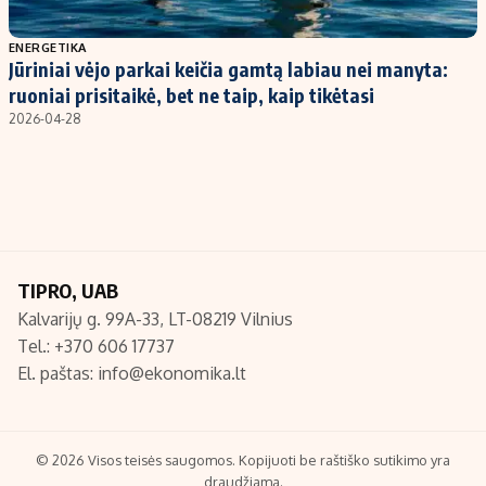
Populiarios temos
Titulinis
ENERGETIKA
Jūriniai vėjo parkai keičia gamtą labiau nei manyta:
Investavimas
Nedarbo išmokos skaičiuoklė
ruoniai prisitaikė, bet ne taip, kaip tikėtasi
Akcijų rinka
Indėliai
2026-04-28
Saulės elektrinės
Indėlių skaičiuoklė
Kriptovaliutos
Būsto finansai
Infliacija
Įdomios naujienos
Migracija
TIPRO, UAB
Kalvarijų g. 99A-33, LT-08219 Vilnius
Redakcija
Tel.: +370 606 17737
Apie mus
El. paštas:
info@ekonomika.lt
Redakcijos politika
Privatumo politika
Turinio žymėjimo taisyklės
© 2026 Visos teisės saugomos. Kopijuoti be raštiško sutikimo yra
draudžiama.