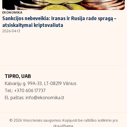
Populiarios temos
Titulinis
EKONOMIKA
Sankcijos nebeveikia: Iranas ir Rusija rado spragą –
Investavimas
Nedarbo išmokos skaičiuoklė
atsiskaitymai kriptovaliuta
Akcijų rinka
Indėliai
2026-04-13
Saulės elektrinės
Indėlių skaičiuoklė
Kriptovaliutos
Būsto finansai
Infliacija
Įdomios naujienos
Migracija
TIPRO, UAB
Kalvarijų g. 99A-33, LT-08219 Vilnius
Redakcija
Tel.: +370 606 17737
Apie mus
El. paštas:
info@ekonomika.lt
Redakcijos politika
Privatumo politika
Turinio žymėjimo taisyklės
© 2026 Visos teisės saugomos. Kopijuoti be raštiško sutikimo yra
draudžiama.