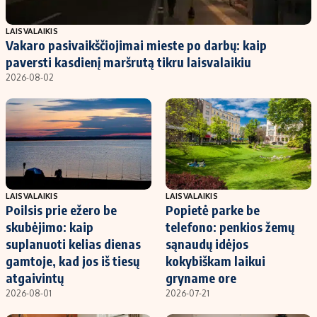
Populiarios temos
Titulinis
LAISVALAIKIS
Vakaro pasivaikščiojimai mieste po darbų: kaip
Investavimas
Nedarbo išmokos skaičiuoklė
paversti kasdienį maršrutą tikru laisvalaikiu
Akcijų rinka
Indėliai
2026-08-02
Saulės elektrinės
Indėlių skaičiuoklė
Kriptovaliutos
Būsto finansai
Infliacija
Įdomios naujienos
Migracija
LAISVALAIKIS
LAISVALAIKIS
Poilsis prie ežero be
Popietė parke be
Redakcija
skubėjimo: kaip
telefono: penkios žemų
Apie mus
suplanuoti kelias dienas
sąnaudų idėjos
Redakcijos politika
gamtoje, kad jos iš tiesų
kokybiškam laikui
atgaivintų
gryname ore
Privatumo politika
2026-08-01
2026-07-21
Turinio žymėjimo taisyklės