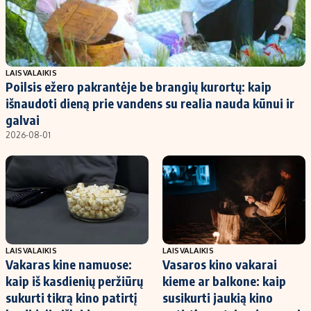
LAISVALAIKIS
Poilsis ežero pakrantėje be brangių kurortų: kaip
išnaudoti dieną prie vandens su realia nauda kūnui ir
galvai
2026-08-01
LAISVALAIKIS
LAISVALAIKIS
Vakaras kine namuose:
Vasaros kino vakarai
kaip iš kasdienių peržiūrų
kieme ar balkone: kaip
sukurti tikrą kino patirtį
susikurti jaukią kino