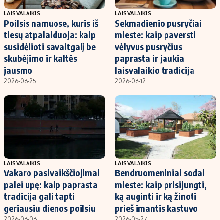
LAISVALAIKIS
LAISVALAIKIS
Poilsis namuose, kuris iš
Sekmadienio pusryčiai
tiesų atpalaiduoja: kaip
mieste: kaip paversti
susidėlioti savaitgalį be
vėlyvus pusryčius
skubėjimo ir kaltės
paprasta ir jaukia
jausmo
laisvalaikio tradicija
2026-06-25
2026-06-12
LAISVALAIKIS
LAISVALAIKIS
Vakaro pasivaikščiojimai
Bendruomeniniai sodai
palei upę: kaip paprasta
mieste: kaip prisijungti,
tradicija gali tapti
ką auginti ir ką žinoti
geriausiu dienos poilsiu
prieš imantis kastuvo
2026-06-06
2026-05-27