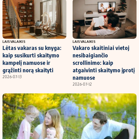
Kontaktai
Regionų naujienos
Indėlių palūkanos
LAISVALAIKIS
LAISVALAIKIS
Lėtas vakaras su knyga:
Vakaro skaitiniai vietoj
kaip susikurti skaitymo
nesibaigiančio
kampelį namuose ir
scrollinimo: kaip
grąžinti norą skaityti
atgaivinti skaitymo įprotį
namuose
2026-07-13
2026-07-12