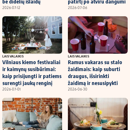
be didelių išlaidų
patirtį po atviru dangumi
2026-07-12
2026-07-06
LAISVALAIKIS
LAISVALAIKIS
Vilniaus kiemo festivaliai
Ramus vakaras su stalo
ir kaimynų susibūrimai:
žaidimais: kaip suburti
kaip prisijungti ir patiems
draugus, išsirinkti
surengti jaukų renginį
žaidimą ir nesusipykti
2026-07-01
2026-06-30