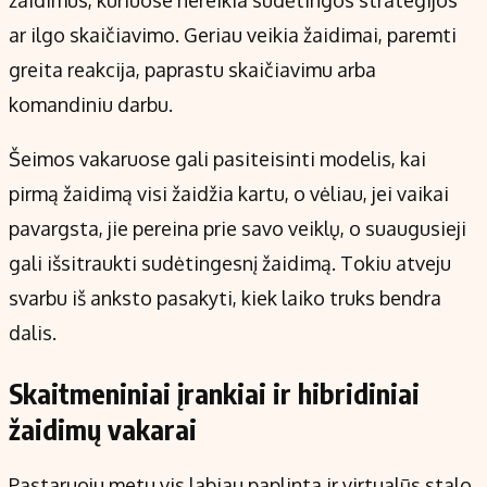
žaidimus, kuriuose nereikia sudėtingos strategijos
ar ilgo skaičiavimo. Geriau veikia žaidimai, paremti
greita reakcija, paprastu skaičiavimu arba
komandiniu darbu.
Šeimos vakaruose gali pasiteisinti modelis, kai
pirmą žaidimą visi žaidžia kartu, o vėliau, jei vaikai
pavargsta, jie pereina prie savo veiklų, o suaugusieji
gali išsitraukti sudėtingesnį žaidimą. Tokiu atveju
svarbu iš anksto pasakyti, kiek laiko truks bendra
dalis.
Skaitmeniniai įrankiai ir hibridiniai
žaidimų vakarai
Pastaruoju metu vis labiau paplinta ir virtualūs stalo