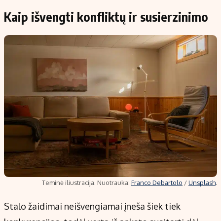
Kaip išvengti konfliktų ir susierzinimo
Teminė iliustracija. Nuotrauka:
Franco Debartolo
/
Unsplash
.
Stalo žaidimai neišvengiamai įneša šiek tiek