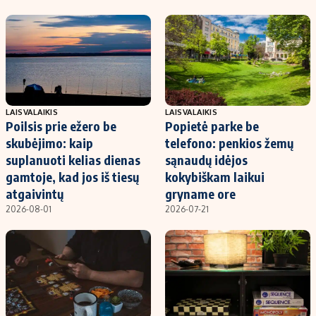
LAISVALAIKIS
LAISVALAIKIS
Poilsis prie ežero be
Popietė parke be
skubėjimo: kaip
telefono: penkios žemų
suplanuoti kelias dienas
sąnaudų idėjos
gamtoje, kad jos iš tiesų
kokybiškam laikui
atgaivintų
gryname ore
2026-08-01
2026-07-21