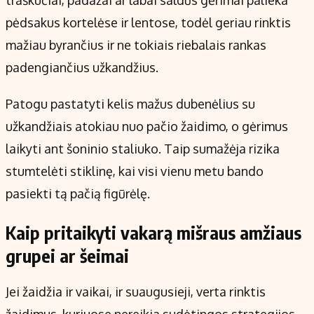
traškučiai, padažai ar labai saldūs gėrimai palieka
pėdsakus kortelėse ir lentose, todėl geriau rinktis
mažiau byrančius ir ne tokiais riebalais rankas
padengiančius užkandžius.
Patogu pastatyti kelis mažus dubenėlius su
užkandžiais atokiau nuo pačio žaidimo, o gėrimus
laikyti ant šoninio staliuko. Taip sumažėja rizika
stumtelėti stiklinę, kai visi vienu metu bando
pasiekti tą pačią figūrėlę.
Kaip pritaikyti vakarą mišraus amžiaus
grupei ar šeimai
Jei žaidžia ir vaikai, ir suaugusieji, verta rinktis