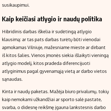
susikaupimui.
Kaip keičiasi atlygio ir naudų politika
Hibridinis darbas iškelia ir sudėtingą atlygio
klausimą: ar tas pats darbas turėtų būti vienodai
apmokamas Vilniuje, mažesniame mieste ar dirbant
iš kitos šalies. Vienos įmonės siekia išlaikyti vieningą
atlygio modelį, kitos pradeda diferencijuoti
atlyginimus pagal gyvenamąją vietą ar darbo vietos
sąnaudas.
Kinta ir naudų paketas. Mažėja biuro privalumų, tokių
kaip nemokami užkandžiai ar sporto salė pastate,
svarba, o didesnę reikšmę įgauna lankstesnis darbo