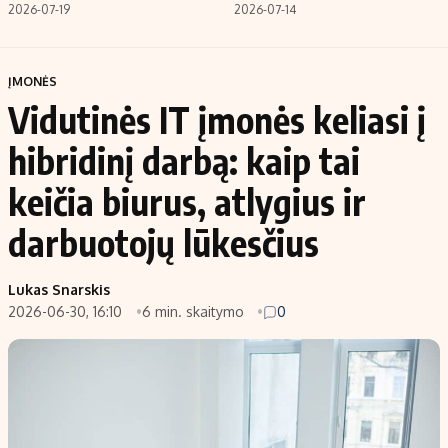
2026-07-19
2026-07-14
ĮMONĖS
Vidutinės IT įmonės keliasi į
hibridinį darbą: kaip tai
keičia biurus, atlygius ir
darbuotojų lūkesčius
Lukas Snarskis
2026-06-30, 16:10
6 min. skaitymo
0