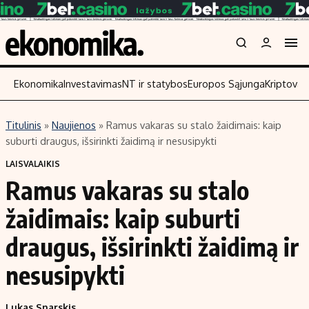
Ekonomika
Investavimas
NT ir statybos
Europos Sąjunga
Kriptoval
Titulinis
»
Naujienos
»
Ramus vakaras su stalo žaidimais: kaip
Turinys
Skaitykite
suburti draugus, išsirinkti žaidimą ir nesusipykti
Naujienos
Finansai
LAISVALAIKIS
Ramus vakaras su stalo
Aplinka
Įmonės
Verslas
Žemės ūkis
žaidimais: kaip suburti
Energetika
Technologijos
draugus, išsirinkti žaidimą ir
Ekonomika
Laisvalaikis
nesusipykti
Politika
NT ir statybos
Lukas Snarskis