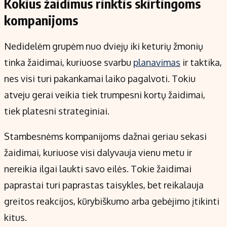
Kokius žaidimus rinktis skirtingoms
kompanijoms
Nedidelėm grupėm nuo dviejų iki keturių žmonių
tinka žaidimai, kuriuose svarbu
planavimas
ir taktika,
nes visi turi pakankamai laiko pagalvoti. Tokiu
atveju gerai veikia tiek trumpesni kortų žaidimai,
tiek platesni strateginiai.
Stambesnėms kompanijoms dažnai geriau sekasi
žaidimai, kuriuose visi dalyvauja vienu metu ir
nereikia ilgai laukti savo eilės. Tokie žaidimai
paprastai turi paprastas taisykles, bet reikalauja
greitos reakcijos, kūrybiškumo arba gebėjimo įtikinti
kitus.