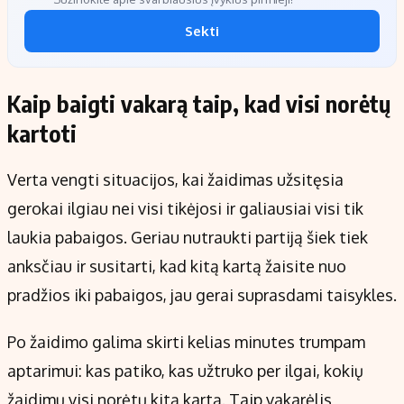
Sekti
Kaip baigti vakarą taip, kad visi norėtų
kartoti
Verta vengti situacijos, kai žaidimas užsitęsia
gerokai ilgiau nei visi tikėjosi ir galiausiai visi tik
laukia pabaigos. Geriau nutraukti partiją šiek tiek
anksčiau ir susitarti, kad kitą kartą žaisite nuo
pradžios iki pabaigos, jau gerai suprasdami taisykles.
Po žaidimo galima skirti kelias minutes trumpam
aptarimui: kas patiko, kas užtruko per ilgai, kokių
žaidimų visi norėtų kitą kartą. Taip vakarėlis