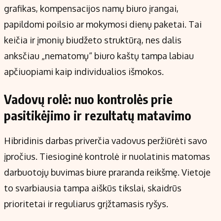
grafikas, kompensacijos namų biuro įrangai,
papildomi poilsio ar mokymosi dienų paketai. Tai
keičia ir įmonių biudžeto struktūrą, nes dalis
anksčiau „nematomų“ biuro kaštų tampa labiau
apčiuopiami kaip individualios išmokos.
Vadovų rolė: nuo kontrolės prie
pasitikėjimo ir rezultatų matavimo
Hibridinis darbas priverčia vadovus peržiūrėti savo
įpročius. Tiesioginė kontrolė ir nuolatinis matomas
darbuotojų buvimas biure praranda reikšmę. Vietoje
to svarbiausia tampa aiškūs tikslai, skaidrūs
prioritetai ir reguliarus grįžtamasis ryšys.