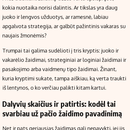
kokia nuotaika norisi dalintis. Ar tikslas yra daug
juoko ir lengvos užduotys, ar ramesnė, labiau
apgalvota strategija, ar galbūt pažintinis vakaras su
naujais žmonėmis?
Trumpai tai galima sudėlioti į tris kryptis: juoko ir
vakarėlio žaidimai, strateginiai ar loginiai žaidimai ir
pasakojimo arba vaidmenų tipo žaidimai. Žinant,
kuria kryptimi sukate, tampa aiškiau, ką verta traukti
iš lentynos, o ko verčiau palikti kitam kartui.
Dalyvių skaičius ir patirtis: kodėl tai
svarbiau už pačio žaidimo pavadinimą
Net ir pats geriausias žaidimas gali nepavykti, jei jis