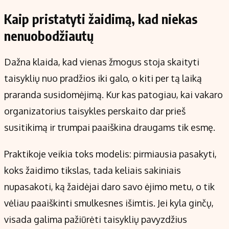
Kaip pristatyti žaidimą, kad niekas
nenuobodžiautų
Dažna klaida, kad vienas žmogus stoja skaityti
taisyklių nuo pradžios iki galo, o kiti per tą laiką
praranda susidomėjimą. Kur kas patogiau, kai vakaro
organizatorius taisykles perskaito dar prieš
susitikimą ir trumpai paaiškina draugams tik esmę.
Praktikoje veikia toks modelis: pirmiausia pasakyti,
koks žaidimo tikslas, tada keliais sakiniais
nupasakoti, ką žaidėjai daro savo ėjimo metu, o tik
vėliau paaiškinti smulkesnes išimtis. Jei kyla ginčų,
visada galima pažiūrėti taisyklių pavyzdžius