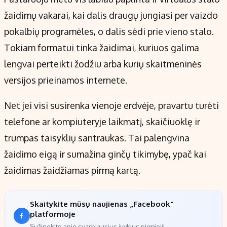
žaidimų vakarai, kai dalis draugų jungiasi per vaizdo
pokalbių programėles, o dalis sėdi prie vieno stalo.
Tokiam formatui tinka žaidimai, kuriuos galima
lengvai perteikti žodžiu arba kurių skaitmeninės
versijos prieinamos internete.
Net jei visi susirenka vienoje erdvėje, pravartu turėti
telefone ar kompiuteryje laikmatį, skaičiuoklę ir
trumpas taisyklių santraukas. Tai palengvina
žaidimo eigą ir sumažina ginčų tikimybę, ypač kai
žaidimas žaidžiamas pirmą kartą.
Skaitykite mūsų naujienas „Facebook“
platformoje
Sužinokite apie svarbiausius įvykius pirmieji!