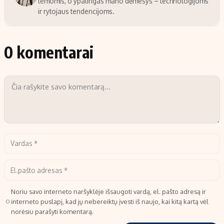
temomis, o ypatingas mano dėmesys – technologijoms
ir rytojaus tendencijoms.
0 komentarai
Noriu savo interneto naršyklėje išsaugoti vardą, el. pašto adresą ir
interneto puslapį, kad jų nebereiktų įvesti iš naujo, kai kitą kartą vėl
norėsiu parašyti komentarą.