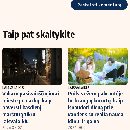
Taip pat skaitykite
LAISVALAIKIS
LAISVALAIKIS
Vakaro pasivaikščiojimai
Poilsis ežero pakrantėje
mieste po darbų: kaip
be brangių kurortų: kaip
paversti kasdienį
išnaudoti dieną prie
maršrutą tikru
vandens su realia nauda
laisvalaikiu
kūnui ir galvai
2026-08-02
2026-08-01