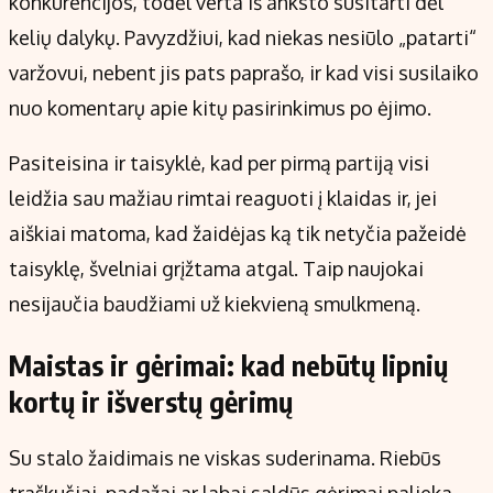
konkurencijos, todėl verta iš anksto susitarti dėl
kelių dalykų. Pavyzdžiui, kad niekas nesiūlo „patarti“
varžovui, nebent jis pats paprašo, ir kad visi susilaiko
nuo komentarų apie kitų pasirinkimus po ėjimo.
Pasiteisina ir taisyklė, kad per pirmą partiją visi
leidžia sau mažiau rimtai reaguoti į klaidas ir, jei
aiškiai matoma, kad žaidėjas ką tik netyčia pažeidė
taisyklę, švelniai grįžtama atgal. Taip naujokai
nesijaučia baudžiami už kiekvieną smulkmeną.
Maistas ir gėrimai: kad nebūtų lipnių
kortų ir išverstų gėrimų
Su stalo žaidimais ne viskas suderinama. Riebūs