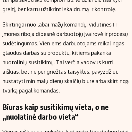
greitį, bet kartu užtikrinti skaidrumą ir kontrolę.
Skirtingai nuo labai mažų komandų, vidutines IT
įmones riboja didesnė darbuotojų įvairovė ir procesų
sudėtingumas. Vieniems darbuotojams reikalingas
glaudus darbas su produktu, kitiems pakanka
nuotolinių susitikimų. Tai verčia vadovus kurti
aiškias, bet ne per griežtas taisykles, pavyzdžiui,
nustatyti minimalų dienų skaičių biure arba skirtingą
tvarką pagal komandas.
Biuras kaip susitikimų vieta, o ne
„nuolatinė darbo vieta“
Vienas ryškiausių pokyčių, kurį mato tiek darbuotojai,