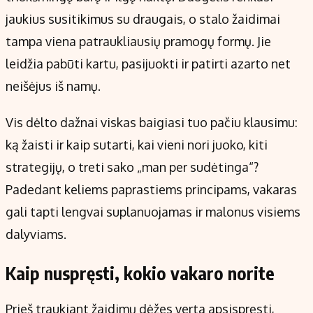
Kontaktai
jaukius susitikimus su draugais, o stalo žaidimai
Regionų naujienos
tampa viena patraukliausių pramogų formų. Jie
Indėlių palūkanos
leidžia pabūti kartu, pasijuokti ir patirti azarto net
neišėjus iš namų.
Vis dėlto dažnai viskas baigiasi tuo pačiu klausimu:
ką žaisti ir kaip sutarti, kai vieni nori juoko, kiti
strategijų, o treti sako „man per sudėtinga“?
Padedant keliems paprastiems principams, vakaras
gali tapti lengvai suplanuojamas ir malonus visiems
dalyviams.
Kaip nuspręsti, kokio vakaro norite
Prieš traukiant žaidimų dėžes verta apsispręsti,