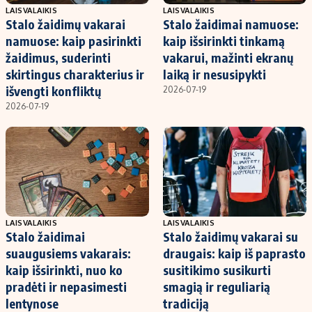
LAISVALAIKIS
LAISVALAIKIS
Stalo žaidimų vakarai
Stalo žaidimai namuose:
namuose: kaip pasirinkti
kaip išsirinkti tinkamą
žaidimus, suderinti
vakarui, mažinti ekranų
skirtingus charakterius ir
laiką ir nesusipykti
išvengti konfliktų
2026-07-19
2026-07-19
LAISVALAIKIS
LAISVALAIKIS
Stalo žaidimai
Stalo žaidimų vakarai su
suaugusiems vakarais:
draugais: kaip iš paprasto
kaip išsirinkti, nuo ko
susitikimo susikurti
pradėti ir nepasimesti
smagią ir reguliarią
lentynose
tradiciją