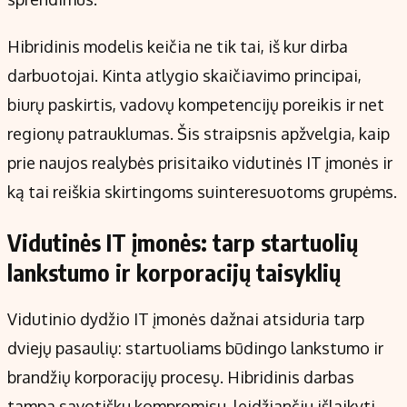
Hibridinis modelis keičia ne tik tai, iš kur dirba
darbuotojai. Kinta atlygio skaičiavimo principai,
biurų paskirtis, vadovų kompetencijų poreikis ir net
regionų patrauklumas. Šis straipsnis apžvelgia, kaip
prie naujos realybės prisitaiko vidutinės IT įmonės ir
ką tai reiškia skirtingoms suinteresuotoms grupėms.
Vidutinės IT įmonės: tarp startuolių
lankstumo ir korporacijų taisyklių
Vidutinio dydžio IT įmonės dažnai atsiduria tarp
dviejų pasaulių: startuoliams būdingo lankstumo ir
brandžių korporacijų procesų. Hibridinis darbas
tampa savotišku kompromisu, leidžiančiu išlaikyti