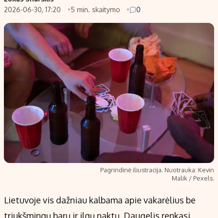
2026-06-30, 17:20
5 min. skaitymo
0
Populiarios temos
Titulinis
Investavimas
Nedarbo išmokos skaičiuoklė
Akcijų rinka
Indėliai
Saulės elektrinės
Indėlių skaičiuoklė
Kriptovaliutos
Būsto finansai
Infliacija
Įdomios naujienos
Migracija
Redakcija
Apie mus
Pagrindinė iliustracija. Nuotrauka: Kevin
Redakcijos politika
Malik / Pexels.
Privatumo politika
Lietuvoje vis dažniau kalbama apie vakarėlius be
Turinio žymėjimo taisyklės
triukšmingų barų ir ilgų naktų. Daugelis renkasi