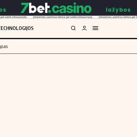
TECHNOLOGIJOS
mpas
Redakcija
kos skaičiuoklė
Apie mus
Redakcijos politika
uoklė
Privatumo politika
i
Turinio žymėjimo taisyklės
enos
Kontaktai
Regionų naujienos