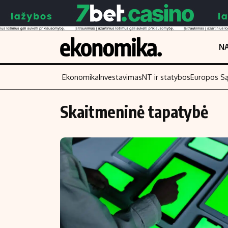
NA
Ekonomika
Investavimas
NT ir statybos
Europos S
Skaitmeninė tapatybė
Turinys
Skaitykite
Naujienos
Finansai
Aplinka
Įmonės
Verslas
Žemės ūkis
Energetika
Technologijos
Ekonomika
Laisvalaikis
Politika