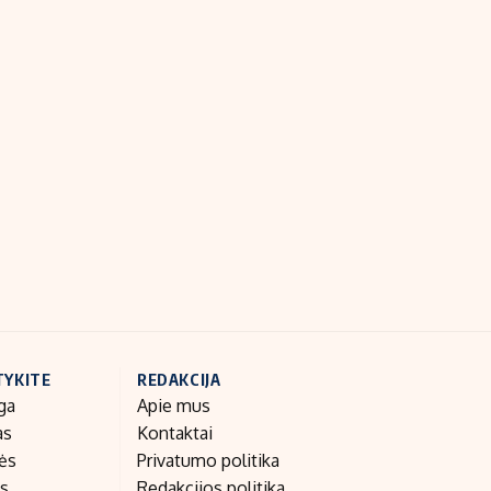
TYKITE
REDAKCIJA
ga
Apie mus
as
Kontaktai
nės
Privatumo politika
as
Redakcijos politika