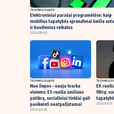
NT ir statybos
TECHNOLOGIJOS
Elektroniniai parašai programėlėse: kaip
mobilios tapatybės sprendimai keičia suta
ir kasdienius reikalus
2026-08-03
TECHNOLOGIJOS
TECHNOLOG
Nuo liepos – nauja tvarka
EK ruoši
visiems: ES ruošia amžiaus
filtrą: v
patikrą, socialiniai tinklai gali
tapatyb
pasikeisti neatpažįstamai
2026-04-21
2026-04-30