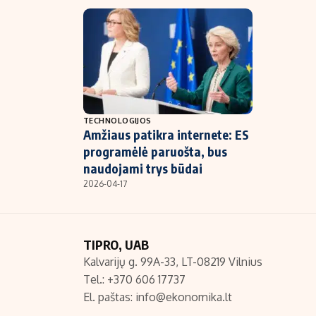
TECHNOLOGIJOS
Amžiaus patikra internete: ES
programėlė paruošta, bus
naudojami trys būdai
2026-04-17
TIPRO, UAB
Kalvarijų g. 99A-33, LT-08219 Vilnius
Tel.: +370 606 17737
El. paštas:
info@ekonomika.lt