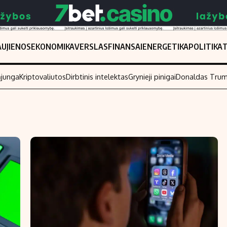
UJIENOS
EKONOMIKA
VERSLAS
FINANSAI
ENERGETIKA
POLITIKA
ąjunga
Kriptovaliutos
Dirbtinis intelektas
Grynieji pinigai
Donaldas Tru
Populiarios temos
Titulinis
Investavimas
Nedarbo išmo
Akcijų rinka
Indėliai
Saulės elektrinės
Indėlių skaiči
Kriptovaliutos
Būsto finansa
Infliacija
Įdomios nauji
Migracija