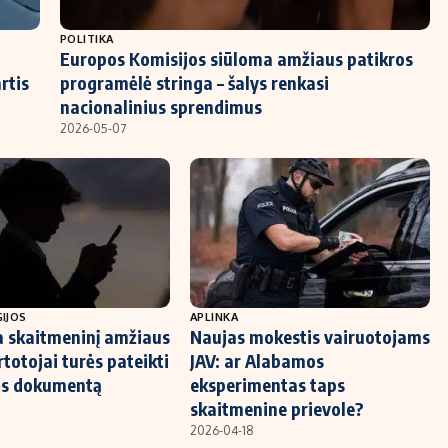
POLITIKA
Europos Komisijos siūloma amžiaus patikros
rtis
programėlė stringa – šalys renkasi
nacionalinius sprendimus
2026-05-07
IJOS
APLINKA
a skaitmeninį amžiaus
Naujas mokestis vairuotojams
artotojai turės pateikti
JAV: ar Alabamos
ės dokumentą
eksperimentas taps
skaitmenine prievole?
2026-04-18