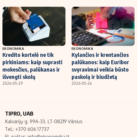
EKONOMIKA
EKONOMIKA
Kredito kortelė ne tik
Kylančios ir krentančios
pirkiniams: kaip suprasti
palūkanos: kaip Euribor
mokesčius, palūkanas ir
svyravimai veikia būsto
išvengti skolų
paskolą ir biudžetą
2026-05-29
2026-05-26
TIPRO, UAB
Kalvarijų g. 99A-33, LT-08219 Vilnius
Tel.: +370 606 17737
El. paštas:
info@ekonomika.lt