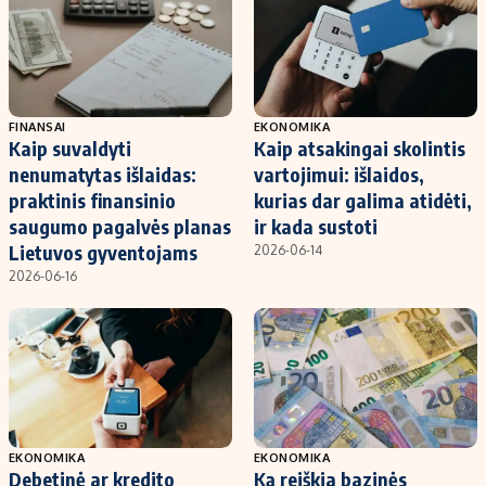
FINANSAI
EKONOMIKA
Kaip suvaldyti
Kaip atsakingai skolintis
nenumatytas išlaidas:
vartojimui: išlaidos,
praktinis finansinio
kurias dar galima atidėti,
saugumo pagalvės planas
ir kada sustoti
Lietuvos gyventojams
2026-06-14
2026-06-16
EKONOMIKA
EKONOMIKA
Debetinė ar kredito
Ką reiškia bazinės