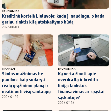
Populiarios temos
Titulinis
EKONOMIKA
Kreditinė kortelė Lietuvoje: kada ji naudinga, o kada
Investavimas
Nedarbo išmokos skaičiuoklė
geriau rinktis kitą atsiskaitymo būdą
Akcijų rinka
Indėliai
2026-08-03
Saulės elektrinės
Indėlių skaičiuoklė
Kriptovaliutos
Būsto finansai
Infliacija
Įdomios naujienos
Migracija
FINANSAI
EKONOMIKA
Skolos mažinimas be
Ką verta žinoti apie
Redakcija
panikos: kaip sudaryti
overdraftą ir kredito
Apie mus
realų grąžinimo planą ir
liniją: lankstus
Redakcijos politika
neatiduoti visų santaupų
finansavimas ar spąstai
sąskaitoje?
2026-07-29
Privatumo politika
2026-07-26
Turinio žymėjimo taisyklės