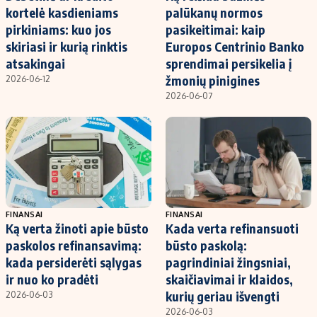
kortelė kasdieniams
palūkanų normos
pirkiniams: kuo jos
pasikeitimai: kaip
skiriasi ir kurią rinktis
Europos Centrinio Banko
atsakingai
sprendimai persikelia į
žmonių pinigines
2026-06-12
2026-06-07
FINANSAI
FINANSAI
Ką verta žinoti apie būsto
Kada verta refinansuoti
paskolos refinansavimą:
būsto paskolą:
kada persiderėti sąlygas
pagrindiniai žingsniai,
ir nuo ko pradėti
skaičiavimai ir klaidos,
kurių geriau išvengti
2026-06-03
2026-06-03