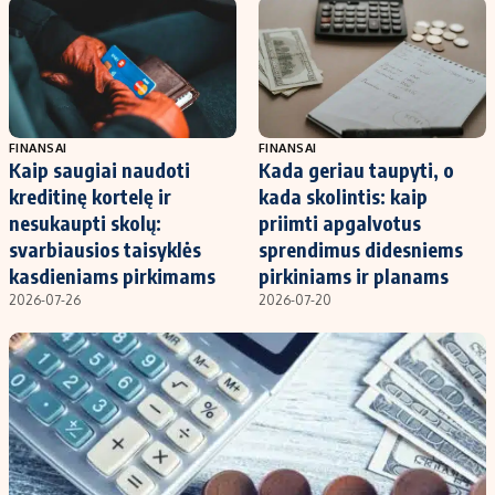
Kontaktai
Regionų naujienos
Indėlių palūkanos
FINANSAI
FINANSAI
Kaip saugiai naudoti
Kada geriau taupyti, o
kreditinę kortelę ir
kada skolintis: kaip
nesukaupti skolų:
priimti apgalvotus
svarbiausios taisyklės
sprendimus didesniems
kasdieniams pirkimams
pirkiniams ir planams
2026-07-26
2026-07-20