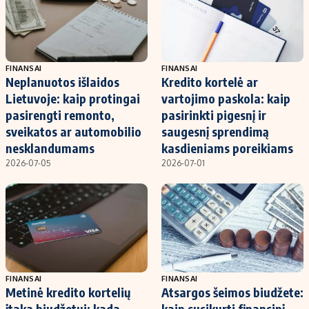
FINANSAI
FINANSAI
Neplanuotos išlaidos
Kredito kortelė ar
Lietuvoje: kaip protingai
vartojimo paskola: kaip
pasirengti remonto,
pasirinkti pigesnį ir
sveikatos ar automobilio
saugesnį sprendimą
nesklandumams
kasdieniams poreikiams
2026-07-05
2026-07-01
FINANSAI
FINANSAI
Metinė kredito kortelių
Atsargos šeimos biudžete:
įtaka biudžetui: kada
kaip susikurti finansinį