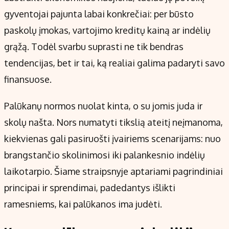
Kontaktai
gyventojai pajunta labai konkrečiai: per būsto
Regionų naujienos
paskolų įmokas, vartojimo kreditų kainą ar indėlių
Indėlių palūkanos
grąžą. Todėl svarbu suprasti ne tik bendras
tendencijas, bet ir tai, ką realiai galima padaryti savo
finansuose.
Palūkanų normos nuolat kinta, o su jomis juda ir
skolų našta. Nors numatyti tikslią ateitį neįmanoma,
kiekvienas gali pasiruošti įvairiems scenarijams: nuo
brangstančio skolinimosi iki palankesnio indėlių
laikotarpio. Šiame straipsnyje aptariami pagrindiniai
principai ir sprendimai, padedantys išlikti
ramesniems, kai palūkanos ima judėti.