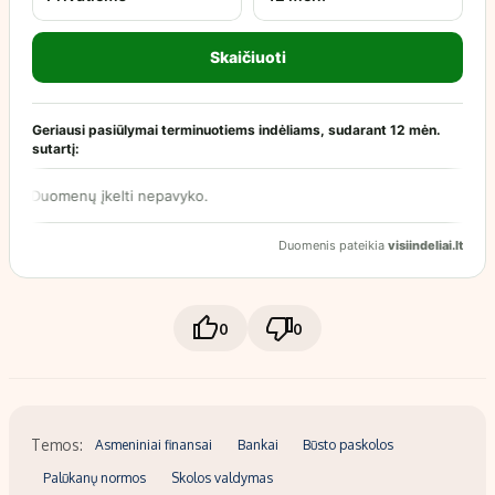
0
0
Temos:
Asmeniniai finansai
Bankai
Būsto paskolos
Palūkanų normos
Skolos valdymas