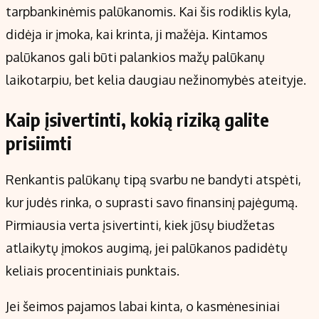
tarpbankinėmis palūkanomis. Kai šis rodiklis kyla,
didėja ir įmoka, kai krinta, ji mažėja. Kintamos
palūkanos gali būti palankios mažų palūkanų
laikotarpiu, bet kelia daugiau nežinomybės ateityje.
Kaip įsivertinti, kokią riziką galite
prisiimti
Renkantis palūkanų tipą svarbu ne bandyti atspėti,
kur judės rinka, o suprasti savo finansinį pajėgumą.
Pirmiausia verta įsivertinti, kiek jūsų biudžetas
atlaikytų įmokos augimą, jei palūkanos padidėtų
keliais procentiniais punktais.
Jei šeimos pajamos labai kinta, o kasmėnesiniai