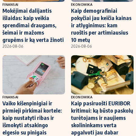
FINANSAI
EKONOMIKA
Mokėjimai dalijantis
Kaip demografiniai
išlaidas: kaip veikia
pokyčiai jau keičia kainas
sprendimai draugams,
ir atlyginimus: kam
šeimai ir mažoms
ruoštis per artimiausius
grupėms ir ką verta žinoti
10 metų
2026-08-06
2026-08-06
FINANSAI
EKONOMIKA
Vaiko kišenpinigiai ir
Kaip pasiruošti EURIBOR
pirmieji pirkimai kortele:
kritimui: ką būsto paskolų
kaip nustatyti ribas ir
turėtojams ir naujiems
išmokyti atsakingo
skolininkams verta
elgesio su pinigais
apgalvoti jau dabar