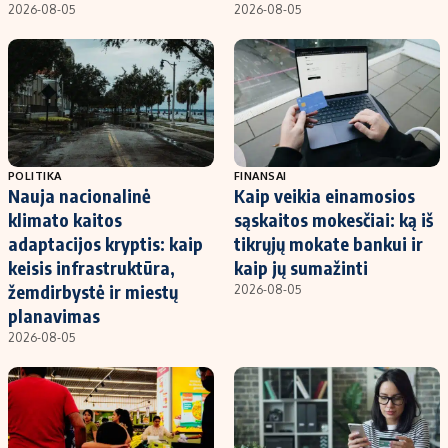
2026-08-05
2026-08-05
POLITIKA
FINANSAI
Nauja nacionalinė
Kaip veikia einamosios
klimato kaitos
sąskaitos mokesčiai: ką iš
adaptacijos kryptis: kaip
tikrųjų mokate bankui ir
keisis infrastruktūra,
kaip jų sumažinti
žemdirbystė ir miestų
2026-08-05
planavimas
2026-08-05