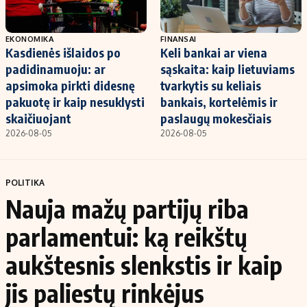
EKONOMIKA
FINANSAI
Kasdienės išlaidos po
Keli bankai ar viena
padidinamuoju: ar
sąskaita: kaip lietuviams
apsimoka pirkti didesnę
tvarkytis su keliais
pakuotę ir kaip nesuklysti
bankais, kortelėmis ir
skaičiuojant
paslaugų mokesčiais
2026-08-05
2026-08-05
POLITIKA
Nauja mažų partijų riba
parlamentui: ką reikštų
aukštesnis slenkstis ir kaip
jis paliestų rinkėjus