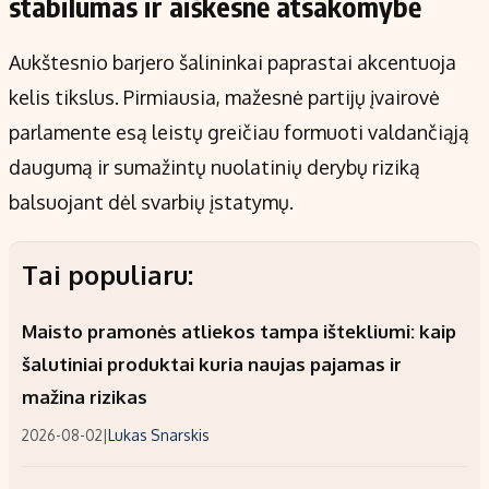
stabilumas ir aiškesnė atsakomybė
Aukštesnio barjero šalininkai paprastai akcentuoja
kelis tikslus. Pirmiausia, mažesnė partijų įvairovė
parlamente esą leistų greičiau formuoti valdančiąją
daugumą ir sumažintų nuolatinių derybų riziką
balsuojant dėl svarbių įstatymų.
Tai populiaru:
Maisto pramonės atliekos tampa ištekliumi: kaip
šalutiniai produktai kuria naujas pajamas ir
mažina rizikas
2026-08-02
|
Lukas Snarskis