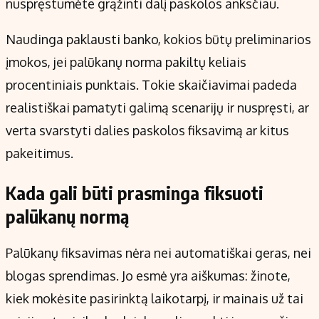
nuspręstumėte grąžinti dalį paskolos anksčiau.
Naudinga paklausti banko, kokios būtų preliminarios
įmokos, jei palūkanų norma pakiltų keliais
procentiniais punktais. Tokie skaičiavimai padeda
realistiškai pamatyti galimą scenarijų ir nuspręsti, ar
verta svarstyti dalies paskolos fiksavimą ar kitus
pakeitimus.
Kada gali būti prasminga fiksuoti
palūkanų normą
Palūkanų fiksavimas nėra nei automatiškai geras, nei
blogas sprendimas. Jo esmė yra aiškumas: žinote,
kiek mokėsite pasirinktą laikotarpį, ir mainais už tai