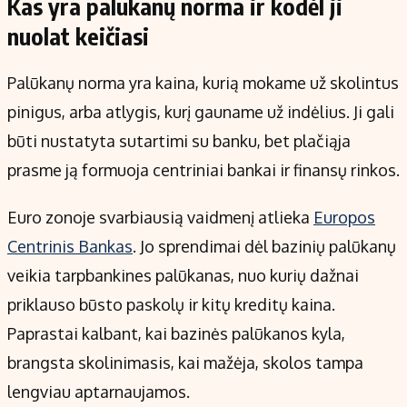
Kas yra palūkanų norma ir kodėl ji
nuolat keičiasi
Palūkanų norma yra kaina, kurią mokame už skolintus
pinigus, arba atlygis, kurį gauname už indėlius. Ji gali
būti nustatyta sutartimi su banku, bet plačiąja
prasme ją formuoja centriniai bankai ir finansų rinkos.
Euro zonoje svarbiausią vaidmenį atlieka
Europos
Centrinis Bankas
. Jo sprendimai dėl bazinių palūkanų
veikia tarpbankines palūkanas, nuo kurių dažnai
priklauso būsto paskolų ir kitų kreditų kaina.
Paprastai kalbant, kai bazinės palūkanos kyla,
brangsta skolinimasis, kai mažėja, skolos tampa
lengviau aptarnaujamos.