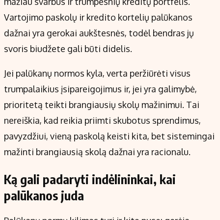
mažiau svarbus ir trumpesnių kreditų portfelis.
Vartojimo paskolų ir kredito kortelių palūkanos
dažnai yra gerokai aukštesnės, todėl bendras jų
svoris biudžete gali būti didelis.
Jei palūkanų normos kyla, verta peržiūrėti visus
trumpalaikius įsipareigojimus ir, jei yra galimybė,
prioritetą teikti brangiausių skolų mažinimui. Tai
nereiškia, kad reikia priimti skubotus sprendimus,
pavyzdžiui, vieną paskolą keisti kita, bet sistemingai
mažinti brangiausią skolą dažnai yra racionalu.
Ką gali padaryti indėlininkai, kai
palūkanos juda