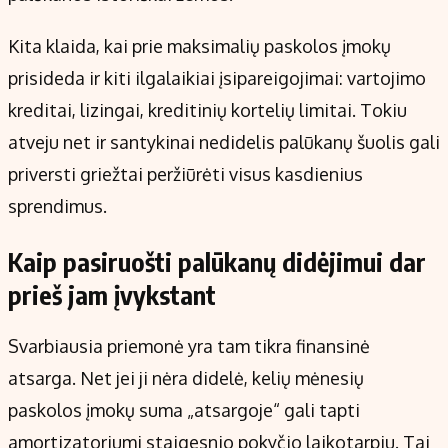
Kita klaida, kai prie maksimalių paskolos įmokų
prisideda ir kiti ilgalaikiai įsipareigojimai: vartojimo
kreditai, lizingai, kreditinių kortelių limitai. Tokiu
atveju net ir santykinai nedidelis palūkanų šuolis gali
priversti griežtai peržiūrėti visus kasdienius
sprendimus.
Kaip pasiruošti palūkanų didėjimui dar
prieš jam įvykstant
Svarbiausia priemonė yra tam tikra finansinė
atsarga. Net jei ji nėra didelė, kelių mėnesių
paskolos įmokų suma „atsargoje“ gali tapti
amortizatoriumi staigesnio pokyčio laikotarpiu. Tai