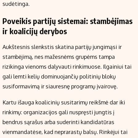
sudėtinga.
Poveikis partijų sistemai: stambėjimas
ir koalicijų derybos
Aukštesnis slenkstis skatina partijų jungimąsi ir
stambėjimą, nes mažesnėms grupėms tampa
rizikinga vienoms dalyvauti rinkimuose. Ilgainiui tai
gali lemti kelių dominuojančių politinių blokų
susiformavimą ir siauresnę programų įvairovę.
Kartu išauga koalicinių susitarimų reikšmė dar iki
rinkimų: organizacijos gali nuspręsti jungtis į
bendrus sąrašus arba suderinti kandidatūras
vienmandatėse, kad neprarastų balsų. Rinkėjui tai