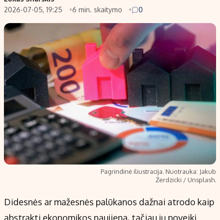
2026-07-05, 19:25
6 min. skaitymo
0
Populiarios temos
Titulinis
Investavimas
Nedarbo išmokos skaičiuoklė
Akcijų rinka
Indėliai
Saulės elektrinės
Indėlių skaičiuoklė
Kriptovaliutos
Būsto finansai
Infliacija
Įdomios naujienos
Migracija
Redakcija
Apie mus
Pagrindinė iliustracija. Nuotrauka: Jakub
Redakcijos politika
Żerdzicki / Unsplash.
Privatumo politika
Didesnės ar mažesnės palūkanos dažnai atrodo kaip
Turinio žymėjimo taisyklės
abstrakti ekonomikos naujiena, tačiau jų poveikį