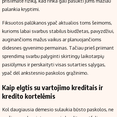
prisiimate riziką, kad rinka gali pasukti jums mažiau
palankia kryptimi.
Fiksuotos palūkanos ypač aktualios toms šeimoms,
kurioms labai svarbus stabilus biudžetas, pavyzdžiui,
auginančioms mažus vaikus ar planuojančioms
didesnes gyvenimo permainas. Tačiau prieš priimant
sprendimą svarbu palyginti skirtingų laikotarpių
pasiūlymus ir perskaityti visas sutarties sąlygas,
ypač dėl ankstesnio paskolos grąžinimo.
Kaip elgtis su vartojimo kreditais ir
kredito kortelėmis
Kol daugiausia dėmesio sulaukia būsto paskolos, ne