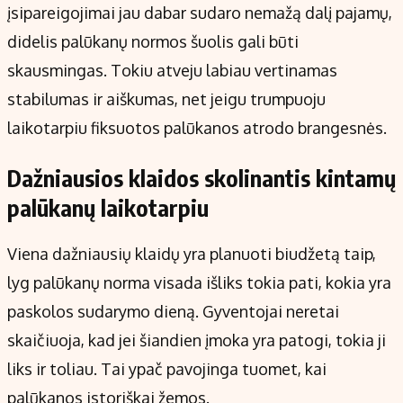
įsipareigojimai jau dabar sudaro nemažą dalį pajamų,
didelis palūkanų normos šuolis gali būti
skausmingas. Tokiu atveju labiau vertinamas
stabilumas ir aiškumas, net jeigu trumpuoju
laikotarpiu fiksuotos palūkanos atrodo brangesnės.
Dažniausios klaidos skolinantis kintamų
palūkanų laikotarpiu
Viena dažniausių klaidų yra planuoti biudžetą taip,
lyg palūkanų norma visada išliks tokia pati, kokia yra
paskolos sudarymo dieną. Gyventojai neretai
skaičiuoja, kad jei šiandien įmoka yra patogi, tokia ji
liks ir toliau. Tai ypač pavojinga tuomet, kai
palūkanos istoriškai žemos.