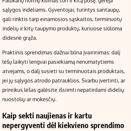
Palūkanų normų kilimas turi ir kitą pusę: gerėja
sąlygos indėliams. Gyventojai, turintys santaupų,
gali rinktis tarp einamosios sąskaitos, terminuotų
indėlių ir kitų taupymo produktų, kuriuose siūloma
didesnė grąža.
Praktinis sprendimas dažnai būna įvairinimas: dalį
lėšų laikyti lengvai pasiekiamą nenumatytiems
atvejams, o dalį susieti su terminuotais produktais,
jei jų sąlygos atrodo patrauklios. Svarbu įvertinti, ar
prireikus lėšas galėsite išsiimti nepatirdami didelių
nuostolių ar mokesčių.
Kaip sekti naujienas ir kartu
nepergyventi dėl kiekvieno sprendimo