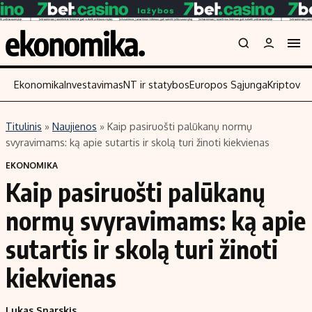
Ekonomika
Investavimas
NT ir statybos
Europos Sąjunga
Kriptoval
Titulinis
»
Naujienos
»
Kaip pasiruošti palūkanų normų
Turinys
Skaitykite
svyravimams: ką apie sutartis ir skolą turi žinoti kiekvienas
Naujienos
Finansai
EKONOMIKA
Kaip pasiruošti palūkanų
Aplinka
Įmonės
Verslas
Žemės ūkis
normų svyravimams: ką apie
Energetika
Technologijos
sutartis ir skolą turi žinoti
Ekonomika
Laisvalaikis
kiekvienas
Politika
NT ir statybos
Lukas Snarskis