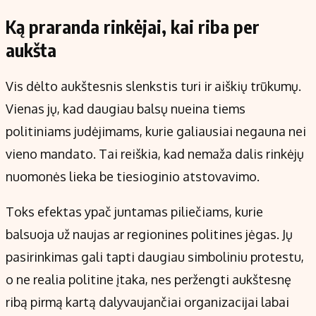
Ką praranda rinkėjai, kai riba per
aukšta
Vis dėlto aukštesnis slenkstis turi ir aiškių trūkumų.
Vienas jų, kad daugiau balsų nueina tiems
politiniams judėjimams, kurie galiausiai negauna nei
vieno mandato. Tai reiškia, kad nemaža dalis rinkėjų
nuomonės lieka be tiesioginio atstovavimo.
Toks efektas ypač juntamas piliečiams, kurie
balsuoja už naujas ar regionines politines jėgas. Jų
pasirinkimas gali tapti daugiau simboliniu protestu,
o ne realia politine įtaka, nes peržengti aukštesnę
ribą pirmą kartą dalyvaujančiai organizacijai labai