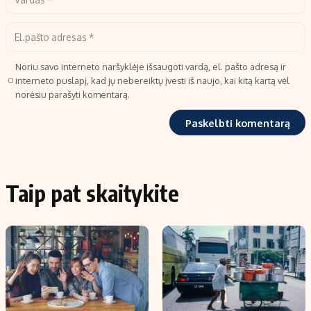
Noriu savo interneto naršyklėje išsaugoti vardą, el. pašto adresą ir
interneto puslapį, kad jų nebereiktų įvesti iš naujo, kai kitą kartą vėl
norėsiu parašyti komentarą.
Taip pat skaitykite