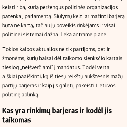
keisti ribą, kurią peržengus politinės organizacijos
patenka į parlamentą. Siūlymų kelti ar mažinti barjerą
būta ne kartą, tačiau jų poveikis rinkėjams ir visai
politinei sistemai dažnai lieka antrame plane.
Tokios kalbos aktualios ne tik partijoms, bet ir
žmonėms, kurių balsai dėl taikomo slenksčio kartais
tiesiog „neišverčiami“ į mandatus. Todėl verta
aiškiai paaiškinti, ką iš tiesų reikštų aukštesnis mažų
partijų barjeras ir kaip jis galėtų pakeisti Lietuvos
politinę aplinką.
Kas yra rinkimų barjeras ir kodėl jis
taikomas