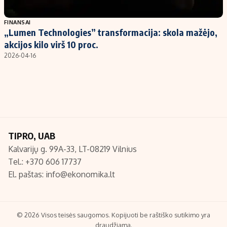
Populiarios temos
Titulinis
FINANSAI
„Lumen Technologies” transformacija: skola mažėjo,
Investavimas
Nedarbo išmokos skaičiuoklė
akcijos kilo virš 10 proc.
Akcijų rinka
Indėliai
2026-04-16
Saulės elektrinės
Indėlių skaičiuoklė
Kriptovaliutos
Būsto finansai
Infliacija
Įdomios naujienos
Migracija
TIPRO, UAB
Kalvarijų g. 99A-33, LT-08219 Vilnius
Redakcija
Tel.: +370 606 17737
Apie mus
El. paštas:
info@ekonomika.lt
Redakcijos politika
Privatumo politika
Turinio žymėjimo taisyklės
© 2026 Visos teisės saugomos. Kopijuoti be raštiško sutikimo yra
draudžiama.