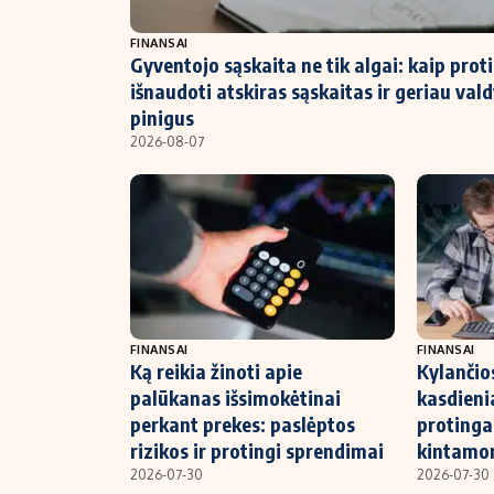
NT ir statybos
FINANSAI
Gyventojo sąskaita ne tik algai: kaip prot
išnaudoti atskiras sąskaitas ir geriau vald
pinigus
2026-08-07
FINANSAI
FINANSAI
Ką reikia žinoti apie
Kylančio
palūkanas išsimokėtinai
kasdienia
perkant prekes: paslėptos
protingai
rizikos ir protingi sprendimai
kintamo
2026-07-30
2026-07-30