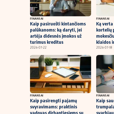
FINANSAI
FINANSAI
Kaip pasiruošti kintančioms
Ką verta 
palūkanoms: ką daryti, jei
kortelių 
artėja didesnės įmokos už
mokesčiu
turimus kreditus
klaidos i
2026-07-22
2026-07-18
FINANSAI
FINANSAI
Kaip pasirengti pajamų
Kaip saug
svyravimams: praktinis
trumpala
vadovas dirbantiesiems su
svarbiaus