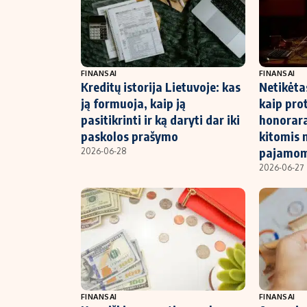
FINANSAI
FINANSAI
Kreditų istorija Lietuvoje: kas
Netikėta
ją formuoja, kaip ją
kaip prot
pasitikrinti ir ką daryti dar iki
honorara
paskolos prašymo
kitomis 
pajamom
2026-06-28
2026-06-27
FINANSAI
FINANSAI