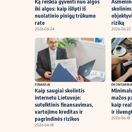
Ką reiškia gyventi nuo algos
Asmeninė
iki algos: kaip išlipti iš
skolinim
nuolatinio pinigų trūkumo
objektyvi
rato
riziką
2026-06-24
2026-06-22
FINANSAI
EKONOMIK
Kaip saugiai skolintis
Minimalu
internetu Lietuvoje:
mažos pa
sutelktinis finansavimas,
kaip real
vartojimo kreditas ir
ir išveng
pagrindinės rizikos
2026-06-18
2026-06-18