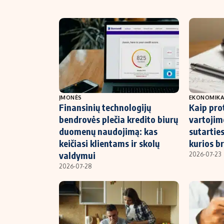
ĮMONĖS
EKONOMIK
Finansinių technologijų
Kaip prot
bendrovės plečia kredito biurų
vartojim
duomenų naudojimą: kas
sutarties
keičiasi klientams ir skolų
kurios b
valdymui
2026-07-23
2026-07-28