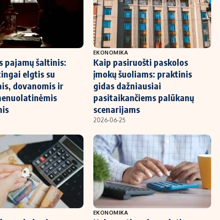
EKONOMIKA
s pajamų šaltinis:
Kaip pasiruošti paskolos
ingai elgtis su
įmokų šuoliams: praktinis
is, dovanomis ir
gidas dažniausiai
nenuolatinėmis
pasitaikančiems palūkanų
is
scenarijams
2026-06-25
EKONOMIKA