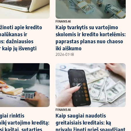
FINANSAI
žinoti apie kredito
Kaip tvarkytis su vartojimo
palūkanas ir
skolomis ir kredito kortelėmis:
s: dažniausios
paprastas planas nuo chaoso
r kaip jų išvengti
iki aiškumo
2026-07-18
FINANSAI
iai rinktis
Kaip saugiai naudotis
ikį vartojimo kreditą:
greitaisiais kreditais: ką
i kaštai, sutarties
privalu žinoti prieš spaudžiant