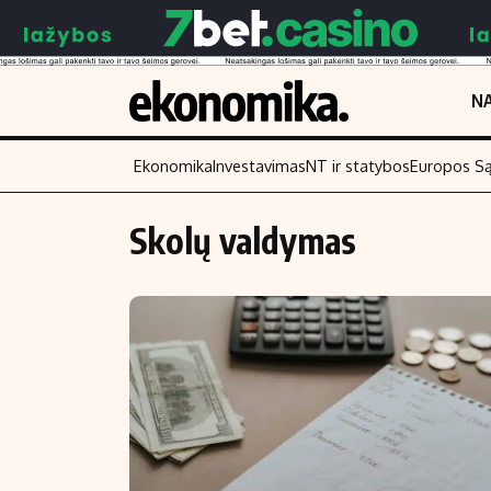
NA
Ekonomika
Investavimas
NT ir statybos
Europos S
Skolų valdymas
Turinys
Skaitykite
Naujienos
Finansai
Aplinka
Įmonės
Verslas
Žemės ūkis
Energetika
Technologijos
Ekonomika
Laisvalaikis
Politika