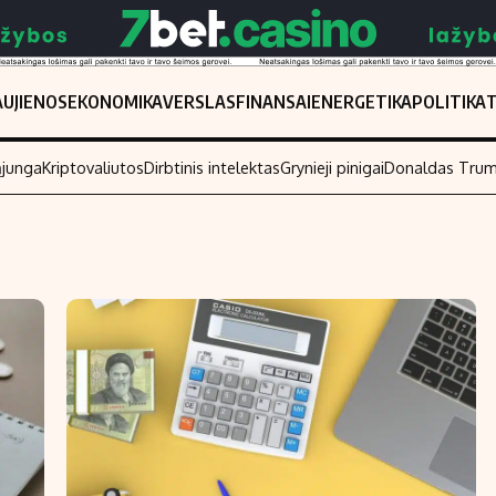
UJIENOS
EKONOMIKA
VERSLAS
FINANSAI
ENERGETIKA
POLITIKA
ąjunga
Kriptovaliutos
Dirbtinis intelektas
Grynieji pinigai
Donaldas Tru
Populiarios temos
Titulinis
Investavimas
Nedarbo išmo
Akcijų rinka
Indėliai
Saulės elektrinės
Indėlių skaiči
Kriptovaliutos
Būsto finansa
Infliacija
Įdomios nauji
Migracija