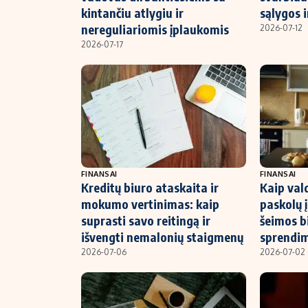
kintančiu atlygiu ir
sąlygos i
nereguliariomis įplaukomis
2026-07-12
2026-07-17
FINANSAI
FINANSAI
Kreditų biuro ataskaita ir
Kaip val
mokumo vertinimas: kaip
paskolų 
suprasti savo reitingą ir
šeimos bi
išvengti nemalonių staigmenų
sprendi
2026-07-06
2026-07-02