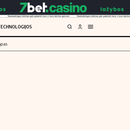
TECHNOLOGIJOS
mpas
Redakcija
kos skaičiuoklė
Apie mus
Redakcijos politika
uoklė
Privatumo politika
i
Turinio žymėjimo taisyklės
enos
Kontaktai
Regionų naujienos