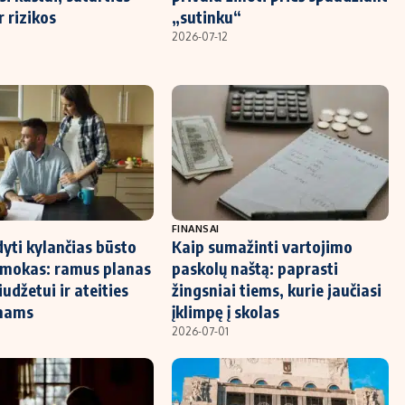
r rizikos
„sutinku“
2026-07-12
FINANSAI
dyti kylančias būsto
Kaip sumažinti vartojimo
įmokas: ramus planas
paskolų naštą: paprasti
udžetui ir ateities
žingsniai tiems, kurie jaučiasi
mams
įklimpę į skolas
2026-07-01