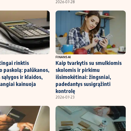
2026-07-28
A
FINANSAI
ingai rinktis
Kaip tvarkytis su smulkiomis
o paskolą: palūkanos,
skolomis ir pirkimu
 sąlygos ir klaidos,
išsimokėtinai: žingsniai,
rangiai kainuoja
padedantys susigrąžinti
kontrolę
2026-07-23