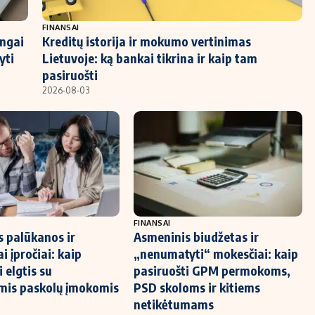
FINANSAI
ingai
Kreditų istorija ir mokumo vertinimas
yti
Lietuvoje: ką bankai tikrina ir kaip tam
pasiruošti
2026-08-03
FINANSAI
s palūkanos ir
Asmeninis biudžetas ir
i įpročiai: kaip
„nenumatyti“ mokesčiai: kaip
 elgtis su
pasiruošti GPM permokoms,
mis paskolų įmokomis
PSD skoloms ir kitiems
netikėtumams