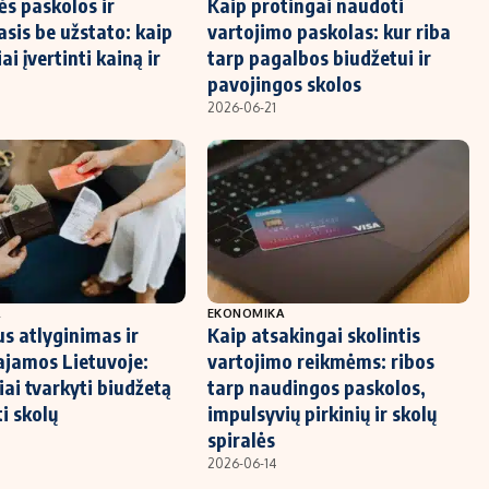
s paskolos ir
Kaip protingai naudoti
asis be užstato: kaip
vartojimo paskolas: kur riba
ai įvertinti kainą ir
tarp pagalbos biudžetui ir
pavojingos skolos
2026-06-21
A
EKONOMIKA
s atlyginimas ir
Kaip atsakingai skolintis
jamos Lietuvoje:
vartojimo reikmėms: ribos
iai tvarkyti biudžetą
tarp naudingos paskolos,
ti skolų
impulsyvių pirkinių ir skolų
spiralės
2026-06-14