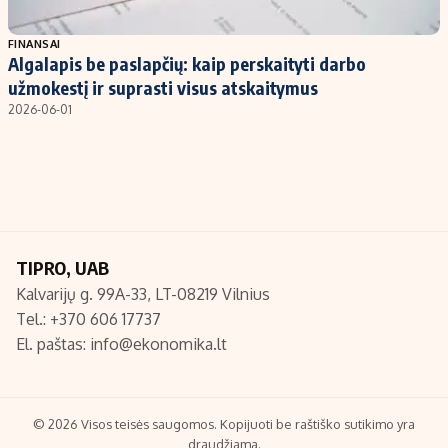
Populiarios temos
Titulinis
FINANSAI
Algalapis be paslapčių: kaip perskaityti darbo
Investavimas
Nedarbo išmokos skaičiuoklė
užmokestį ir suprasti visus atskaitymus
Akcijų rinka
Indėliai
2026-06-01
Saulės elektrinės
Indėlių skaičiuoklė
Kriptovaliutos
Būsto finansai
Infliacija
Įdomios naujienos
Migracija
TIPRO, UAB
Kalvarijų g. 99A-33, LT-08219 Vilnius
Redakcija
Tel.: +370 606 17737
Apie mus
El. paštas:
info@ekonomika.lt
Redakcijos politika
Privatumo politika
Turinio žymėjimo taisyklės
© 2026 Visos teisės saugomos. Kopijuoti be raštiško sutikimo yra
draudžiama.