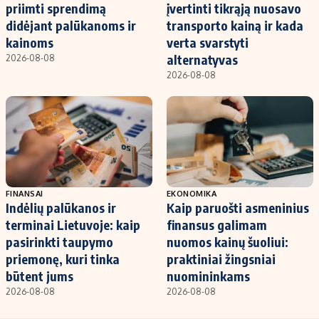
priimti sprendimą
įvertinti tikrąją nuosavo
didėjant palūkanoms ir
transporto kainą ir kada
kainoms
verta svarstyti
alternatyvas
2026-08-08
2026-08-08
FINANSAI
EKONOMIKA
Indėlių palūkanos ir
Kaip paruošti asmeninius
terminai Lietuvoje: kaip
finansus galimam
pasirinkti taupymo
nuomos kainų šuoliui:
priemonę, kuri tinka
praktiniai žingsniai
būtent jums
nuomininkams
2026-08-08
2026-08-08