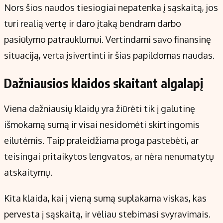
Nors šios naudos tiesiogiai nepatenka į sąskaitą, jos
turi realią vertę ir daro įtaką bendram darbo
pasiūlymo patrauklumui. Vertindami savo finansinę
situaciją, verta įsivertinti ir šias papildomas naudas.
Dažniausios klaidos skaitant algalapį
Viena dažniausių klaidų yra žiūrėti tik į galutinę
išmokamą sumą ir visai nesidomėti skirtingomis
eilutėmis. Taip praleidžiama proga pastebėti, ar
teisingai pritaikytos lengvatos, ar nėra nenumatytų
atskaitymų.
Kita klaida, kai į vieną sumą suplakama viskas, kas
pervesta į sąskaitą, ir vėliau stebimasi svyravimais.