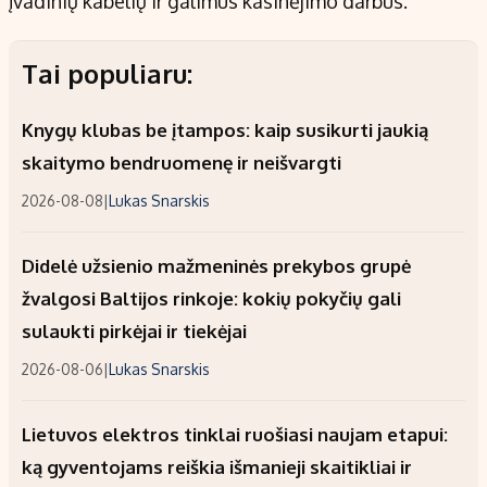
įvadinių kabelių ir galimus kasinėjimo darbus.
Tai populiaru:
Knygų klubas be įtampos: kaip susikurti jaukią
skaitymo bendruomenę ir neišvargti
2026-08-08
|
Lukas Snarskis
Didelė užsienio mažmeninės prekybos grupė
žvalgosi Baltijos rinkoje: kokių pokyčių gali
sulaukti pirkėjai ir tiekėjai
2026-08-06
|
Lukas Snarskis
Lietuvos elektros tinklai ruošiasi naujam etapui:
ką gyventojams reiškia išmanieji skaitikliai ir