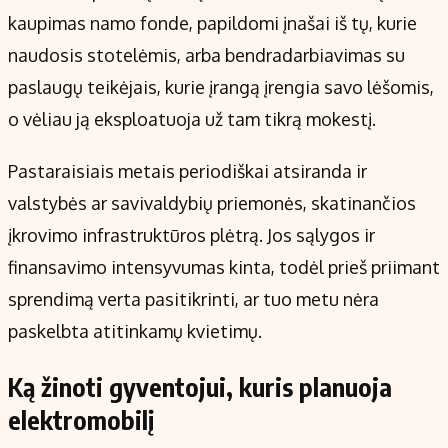
kaupimas namo fonde, papildomi įnašai iš tų, kurie
naudosis stotelėmis, arba bendradarbiavimas su
paslaugų teikėjais, kurie įrangą įrengia savo lėšomis,
o vėliau ją eksploatuoja už tam tikrą mokestį.
Pastaraisiais metais periodiškai atsiranda ir
valstybės ar savivaldybių priemonės, skatinančios
įkrovimo infrastruktūros plėtrą. Jos sąlygos ir
finansavimo intensyvumas kinta, todėl prieš priimant
sprendimą verta pasitikrinti, ar tuo metu nėra
paskelbta atitinkamų kvietimų.
Ką žinoti gyventojui, kuris planuoja
elektromobilį