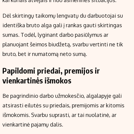
kai kuriais atvejais ir nuo asmeninės situacijos.
Dėl skirtingų taikomų lengvatų du darbuotojai su
identiška bruto alga gali į rankas gauti skirtingas
sumas. Todėl, lyginant darbo pasiūlymus ar
planuojant šeimos biudžetą, svarbu vertinti ne tik
bruto, bet ir numatomą neto sumą.
Papildomi priedai, premijos ir
vienkartinės išmokos
Be pagrindinio darbo užmokesčio, algalapyje gali
atsirasti eilutės su priedais, premijomis ar kitomis
išmokomis. Svarbu suprasti, ar tai nuolatinė, ar
vienkartinė pajamų dalis.