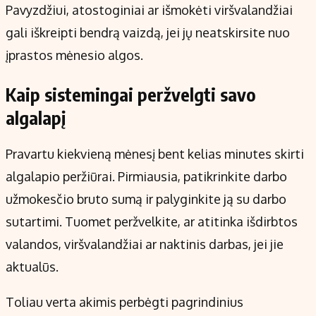
Pavyzdžiui, atostoginiai ar išmokėti viršvalandžiai
gali iškreipti bendrą vaizdą, jei jų neatskirsite nuo
įprastos mėnesio algos.
Kaip sistemingai peržvelgti savo
algalapį
Pravartu kiekvieną mėnesį bent kelias minutes skirti
algalapio peržiūrai. Pirmiausia, patikrinkite darbo
užmokesčio bruto sumą ir palyginkite ją su darbo
sutartimi. Tuomet peržvelkite, ar atitinka išdirbtos
valandos, viršvalandžiai ar naktinis darbas, jei jie
aktualūs.
Toliau verta akimis perbėgti pagrindinius