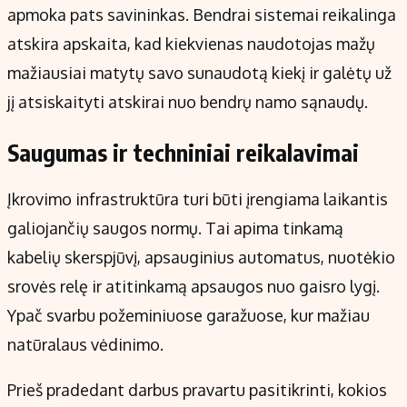
apmoka pats savininkas. Bendrai sistemai reikalinga
atskira apskaita, kad kiekvienas naudotojas mažų
mažiausiai matytų savo sunaudotą kiekį ir galėtų už
jį atsiskaityti atskirai nuo bendrų namo sąnaudų.
Saugumas ir techniniai reikalavimai
Įkrovimo infrastruktūra turi būti įrengiama laikantis
galiojančių saugos normų. Tai apima tinkamą
kabelių skerspjūvį, apsauginius automatus, nuotėkio
srovės relę ir atitinkamą apsaugos nuo gaisro lygį.
Ypač svarbu požeminiuose garažuose, kur mažiau
natūralaus vėdinimo.
Prieš pradedant darbus pravartu pasitikrinti, kokios