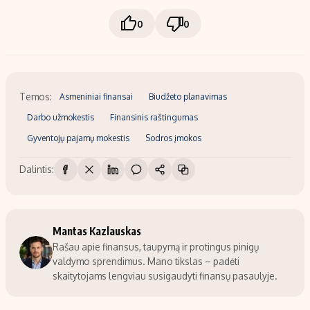
0
0
Temos:
Asmeniniai finansai
Biudžeto planavimas
Darbo užmokestis
Finansinis raštingumas
Gyventojų pajamų mokestis
Sodros įmokos
Dalintis:
Mantas Kazlauskas
Rašau apie finansus, taupymą ir protingus pinigų
valdymo sprendimus. Mano tikslas – padėti
skaitytojams lengviau susigaudyti finansų pasaulyje.