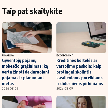
Taip pat skaitykite
FINANSAI
EKONOMIKA
Gyventojų pajamų
Kreditinės kortelės ar
mokesčio grąžinimas: ką
vartojimo paskola: kaip
verta žinoti deklaruojant
protingai skolintis
pajamas ir planuojant
kasdieniams poreikiams
metus
ir didesniems pirkiniams
2026-08-09
2026-08-09