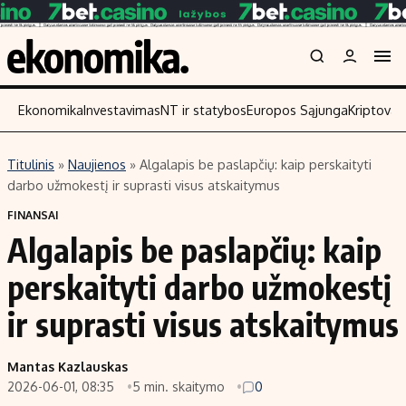
Ekonomika
Investavimas
NT ir statybos
Europos Sąjunga
Kriptoval
Titulinis
»
Naujienos
»
Algalapis be paslapčių: kaip perskaityti
Turinys
Skaitykite
darbo užmokestį ir suprasti visus atskaitymus
Naujienos
Finansai
FINANSAI
Algalapis be paslapčių: kaip
Aplinka
Įmonės
Verslas
Žemės ūkis
perskaityti darbo užmokestį
Energetika
Technologijos
ir suprasti visus atskaitymus
Ekonomika
Laisvalaikis
Politika
Mantas Kazlauskas
NT ir statybos
2026-06-01, 08:35
5 min. skaitymo
0