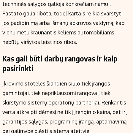
techninės sąlygos galioja konkrečiam namui.
Pastato galia ribota, todėl kartais reikia svarstyti
jos padidinimą arba išmanų apkrovos valdymą, kad
vienu metu kraunantis keliems automobiliams
nebūtų viršytos leistinos ribos.
Kas gali būti darbų rangovas ir kaip
pasirinkti
Įkrovimo stoteles šiandien siūlo tiek įrangos
gamintojai, tiek nepriklausomi rangovai, tiek
skirstymo sistemų operatorių partneriai. Renkantis
verta atkreipti dėmesį ne tik į įrenginio kainą, bet ir į
garantijos sąlygas, programinę įrangą, aptarnavimą
bei galimybę plėsti sistemą ateityje.