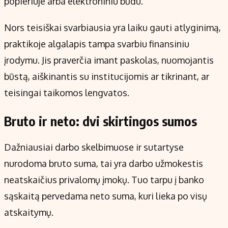
popieriuje arba elektroniniu būdu.
Nors teisiškai svarbiausia yra laiku gauti atlyginimą,
praktikoje algalapis tampa svarbiu finansiniu
įrodymu. Jis praverčia imant paskolas, nuomojantis
būstą, aiškinantis su institucijomis ar tikrinant, ar
teisingai taikomos lengvatos.
Bruto ir neto: dvi skirtingos sumos
Dažniausiai darbo skelbimuose ir sutartyse
nurodoma bruto suma, tai yra darbo užmokestis
neatskaičius privalomų įmokų. Tuo tarpu į banko
sąskaitą pervedama neto suma, kuri lieka po visų
atskaitymų.