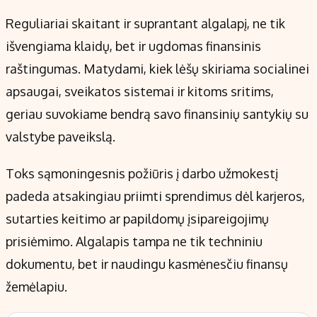
Reguliariai skaitant ir suprantant algalapį, ne tik
išvengiama klaidų, bet ir ugdomas finansinis
raštingumas. Matydami, kiek lėšų skiriama socialinei
apsaugai, sveikatos sistemai ir kitoms sritims,
geriau suvokiame bendrą savo finansinių santykių su
valstybe paveikslą.
Toks sąmoningesnis požiūris į darbo užmokestį
padeda atsakingiau priimti sprendimus dėl karjeros,
sutarties keitimo ar papildomų įsipareigojimų
prisiėmimo. Algalapis tampa ne tik techniniu
dokumentu, bet ir naudingu kasmėnesčiu finansų
žemėlapiu.