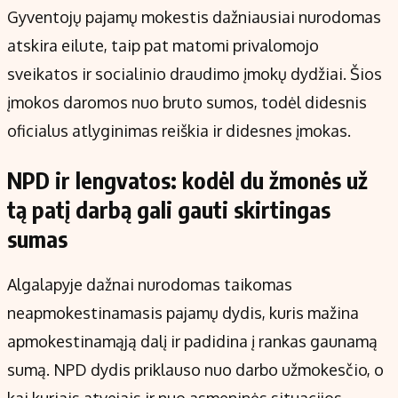
Gyventojų pajamų mokestis dažniausiai nurodomas
atskira eilute, taip pat matomi privalomojo
sveikatos ir socialinio draudimo įmokų dydžiai. Šios
įmokos daromos nuo bruto sumos, todėl didesnis
oficialus atlyginimas reiškia ir didesnes įmokas.
NPD ir lengvatos: kodėl du žmonės už
tą patį darbą gali gauti skirtingas
sumas
Algalapyje dažnai nurodomas taikomas
neapmokestinamasis pajamų dydis, kuris mažina
apmokestinamąją dalį ir padidina į rankas gaunamą
sumą. NPD dydis priklauso nuo darbo užmokesčio, o