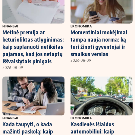
FINANSAI
EKONOMIKA
Metinė premija ar
Momentiniai mokėjimai
keturioliktas atlyginimas:
tampa nauja norma: ką
kaip suplanuoti netikėtas
turi žinoti gyventojai ir
pajamas, kad jos netaptų
smulkus verslas
iššvaistytais pinigais
2026-08-09
2026-08-09
FINANSAI
EKONOMIKA
Kada taupyti, o kada
Kasdienės išlaidos
mažinti paskolą: kaip
automobiliui: kaip