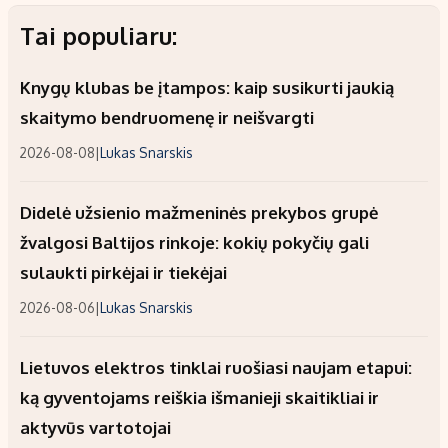
Tai populiaru:
Knygų klubas be įtampos: kaip susikurti jaukią
skaitymo bendruomenę ir neišvargti
2026-08-08
|
Lukas Snarskis
Didelė užsienio mažmeninės prekybos grupė
žvalgosi Baltijos rinkoje: kokių pokyčių gali
sulaukti pirkėjai ir tiekėjai
2026-08-06
|
Lukas Snarskis
Lietuvos elektros tinklai ruošiasi naujam etapui:
ką gyventojams reiškia išmanieji skaitikliai ir
aktyvūs vartotojai