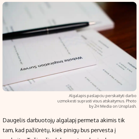
Populiarios temos
Titulinis
Investavimas
Nedarbo išmokos skaičiuoklė
Akcijų rinka
Indėliai
Saulės elektrinės
Indėlių skaičiuoklė
Kriptovaliutos
Būsto finansai
Infliacija
Įdomios naujienos
Migracija
Redakcija
Algalapis paslapciu perskaityti darbo
uzmokesti suprasti visus atskaitymus. Photo
Apie mus
by 2H Media on Unsplash.
Redakcijos politika
Daugelis darbuotojų algalapį permeta akimis tik
Privatumo politika
tam, kad pažiūrėtų, kiek pinigų bus pervesta į
Turinio žymėjimo taisyklės