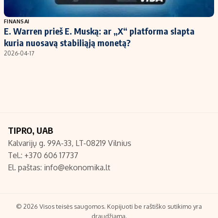
Populiarios temos
Titulinis
FINANSAI
E. Warren prieš E. Muską: ar „X“ platforma slapta
Investavimas
Nedarbo išmokos skaičiuoklė
kuria nuosavą stabiliąją monetą?
Akcijų rinka
Indėliai
2026-04-17
Saulės elektrinės
Indėlių skaičiuoklė
Kriptovaliutos
Būsto finansai
Infliacija
Įdomios naujienos
Migracija
TIPRO, UAB
Kalvarijų g. 99A-33, LT-08219 Vilnius
Redakcija
Tel.: +370 606 17737
Apie mus
El. paštas:
info@ekonomika.lt
Redakcijos politika
Privatumo politika
Turinio žymėjimo taisyklės
© 2026 Visos teisės saugomos. Kopijuoti be raštiško sutikimo yra
draudžiama.