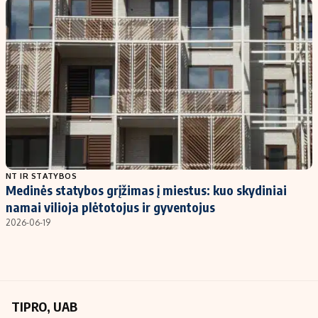
Kontaktai
Regionų naujienos
Indėlių palūkanos
NT IR STATYBOS
Medinės statybos grįžimas į miestus: kuo skydiniai
namai vilioja plėtotojus ir gyventojus
2026-06-19
TIPRO, UAB