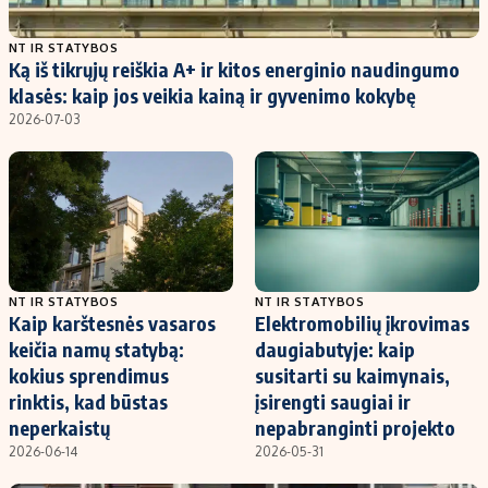
Populiarios temos
Titulinis
NT IR STATYBOS
Ką iš tikrųjų reiškia A+ ir kitos energinio naudingumo
Investavimas
Nedarbo išmokos skaičiuoklė
klasės: kaip jos veikia kainą ir gyvenimo kokybę
Akcijų rinka
Indėliai
2026-07-03
Saulės elektrinės
Indėlių skaičiuoklė
Kriptovaliutos
Būsto finansai
Infliacija
Įdomios naujienos
Migracija
NT IR STATYBOS
NT IR STATYBOS
Kaip karštesnės vasaros
Elektromobilių įkrovimas
Redakcija
keičia namų statybą:
daugiabutyje: kaip
Apie mus
kokius sprendimus
susitarti su kaimynais,
Redakcijos politika
rinktis, kad būstas
įsirengti saugiai ir
neperkaistų
nepabranginti projekto
Privatumo politika
2026-06-14
2026-05-31
Turinio žymėjimo taisyklės