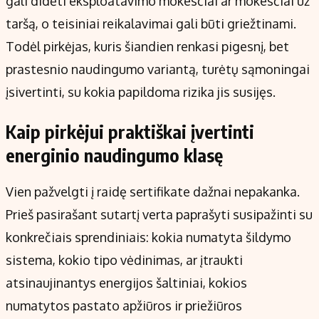
gali didėti eksploatavimo mokesčiai ar mokesčiai už
taršą, o teisiniai reikalavimai gali būti griežtinami.
Todėl pirkėjas, kuris šiandien renkasi pigesnį, bet
prastesnio naudingumo variantą, turėtų sąmoningai
įsivertinti, su kokia papildoma rizika jis susijęs.
Kaip pirkėjui praktiškai įvertinti
energinio naudingumo klasę
Vien pažvelgti į raidę sertifikate dažnai nepakanka.
Prieš pasirašant sutartį verta paprašyti susipažinti su
konkrečiais sprendiniais: kokia numatyta šildymo
sistema, kokio tipo vėdinimas, ar įtraukti
atsinaujinantys energijos šaltiniai, kokios
numatytos pastato apžiūros ir priežiūros