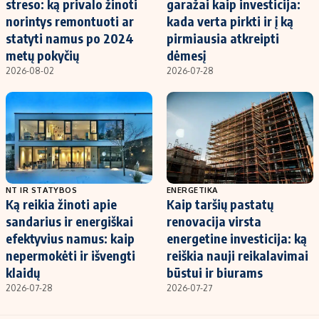
streso: ką privalo žinoti
garažai kaip investicija:
norintys remontuoti ar
kada verta pirkti ir į ką
statyti namus po 2024
pirmiausia atkreipti
metų pokyčių
dėmesį
2026-08-02
2026-07-28
NT IR STATYBOS
ENERGETIKA
Ką reikia žinoti apie
Kaip taršių pastatų
sandarius ir energiškai
renovacija virsta
efektyvius namus: kaip
energetine investicija: ką
nepermokėti ir išvengti
reiškia nauji reikalavimai
klaidų
būstui ir biurams
2026-07-28
2026-07-27