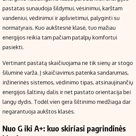
pastatas sunaudoja šildymui, vėsinimui, karštam
vandeniui, vėdinimui ir apšvietimui, palyginti su
normatyrais. Kuo aukštesnė klasė, tuo mažiau
energijos reikia tam pačiam patalpų komfortui
pasiekti.
Vertinant pastatą skaičiuojama ne tik sienų ar stogo
šiluminė varža. Į skaičiavimus patenka sandarumas,
inžinerinės sistemos, vėdinimo tipas, atsinaujinančių
energijos šaltinių dalis ir net pastato orientacija bei
langų dydis. Todėl vien gera šiltinimo medžiaga dar
negarantuoja aukštos klasės.
Nuo G iki A+: kuo skiriasi pagrindinės