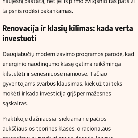
naujesnį pastatą, net jei iš pirmo žvilgsnio tas pats 21
laipsnis rodėsi pakankamas.
Renovacija ir klasių kilimas: kada verta
investuoti
Daugiabučių modernizavimo programos parodė, kad
energinio naudingumo klasę galima reikšmingai
kilstelėti ir senesniuose namuose. Tačiau
gyventojams svarbus klausimas, kiek už tai teks
mokėti ir kada investicija grįš per mažesnes
sąskaitas.
Praktikoje dažniausiai siekiama ne pačios
aukščiausios teorinės klasės, o racionalaus