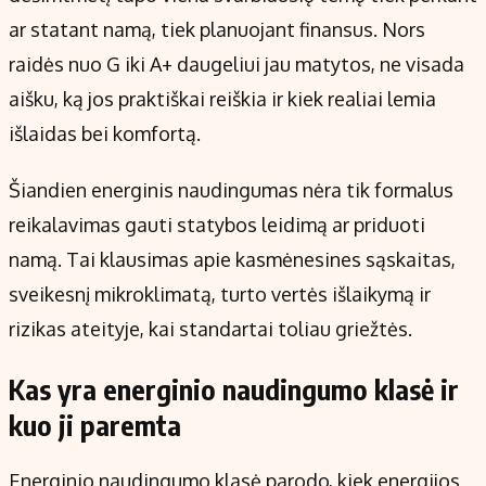
Kontaktai
ar statant namą, tiek planuojant finansus. Nors
Regionų naujienos
raidės nuo G iki A+ daugeliui jau matytos, ne visada
Indėlių palūkanos
aišku, ką jos praktiškai reiškia ir kiek realiai lemia
išlaidas bei komfortą.
Šiandien energinis naudingumas nėra tik formalus
reikalavimas gauti statybos leidimą ar priduoti
namą. Tai klausimas apie kasmėnesines sąskaitas,
sveikesnį mikroklimatą, turto vertės išlaikymą ir
rizikas ateityje, kai standartai toliau griežtės.
Kas yra energinio naudingumo klasė ir
kuo ji paremta
Energinio naudingumo klasė parodo, kiek energijos