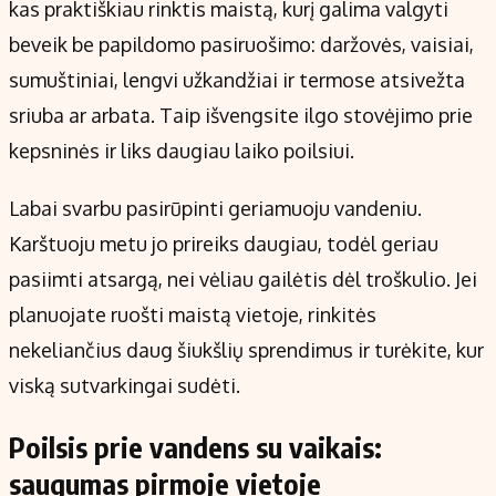
kas praktiškiau rinktis maistą, kurį galima valgyti
beveik be papildomo pasiruošimo: daržovės, vaisiai,
sumuštiniai, lengvi užkandžiai ir termose atsivežta
sriuba ar arbata. Taip išvengsite ilgo stovėjimo prie
kepsninės ir liks daugiau laiko poilsiui.
Labai svarbu pasirūpinti geriamuoju vandeniu.
Karštuoju metu jo prireiks daugiau, todėl geriau
pasiimti atsargą, nei vėliau gailėtis dėl troškulio. Jei
planuojate ruošti maistą vietoje, rinkitės
nekeliančius daug šiukšlių sprendimus ir turėkite, kur
viską sutvarkingai sudėti.
Poilsis prie vandens su vaikais:
saugumas pirmoje vietoje