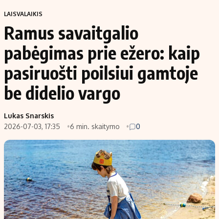
LAISVALAIKIS
Ramus savaitgalio
pabėgimas prie ežero: kaip
pasiruošti poilsiui gamtoje
be didelio vargo
Lukas Snarskis
2026-07-03, 17:35
6 min. skaitymo
0