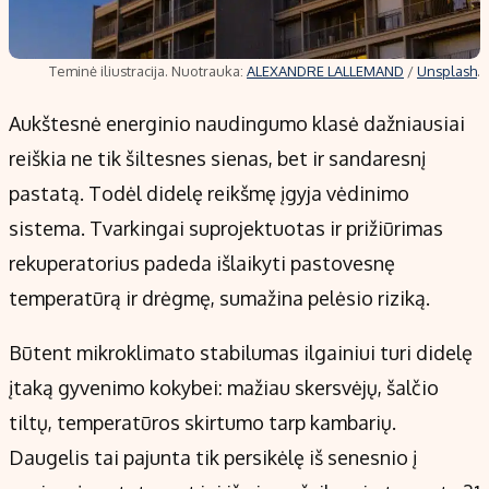
Teminė iliustracija. Nuotrauka:
ALEXANDRE LALLEMAND
/
Unsplash
.
Aukštesnė energinio naudingumo klasė dažniausiai
reiškia ne tik šiltesnes sienas, bet ir sandaresnį
pastatą. Todėl didelę reikšmę įgyja vėdinimo
sistema. Tvarkingai suprojektuotas ir prižiūrimas
rekuperatorius padeda išlaikyti pastovesnę
temperatūrą ir drėgmę, sumažina pelėsio riziką.
Būtent mikroklimato stabilumas ilgainiui turi didelę
įtaką gyvenimo kokybei: mažiau skersvėjų, šalčio
tiltų, temperatūros skirtumo tarp kambarių.
Daugelis tai pajunta tik persikėlę iš senesnio į