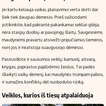
Jei kartu keliauja vaikai, planavimui verta skirti dar
šiek tiek daugiau dėmesio. Prieš važiuodami
įsitikinkite, kad pakrantė pakankamai sekliai gilėja,
nėra staigių duobių ar pavojingų šlaitų. Saugesnėms
maudynėms pravartu atsivežti pripučiamus liemenis,
nors jos ir neatstoja suaugusiojo dėmesio.
Pasiruoškite ir sausumos veiklų: kamuolį, aitvarą,
knygas, paprastus paplūdimio žaislus. Tai padės
išlaikyti vaikų dėmesį, kai maudynės trumpam pabos,
ir sumažins konfliktų dėl nuobodulio riziką.
Veiklos, kurios iš tiesų atpalaiduoja