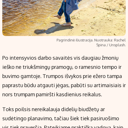
Pagrindinė iliustracija. Nuotrauka: Rachel
Spina / Unsplash.
Po intensyvios darbo savaitės vis daugiau žmonių
ieško ne triukšmingų pramogų, o ramesnio tempo ir
buvimo gamtoje. Trumpos išvykos prie ežero tampa
paprastu būdu atgauti jėgas, pabūti su artimaisiais ir
nors trumpam pamiršti kasdienius reikalus.
Toks poilsis nereikalauja didelių biudžetų ar
sudėtingo planavimo, tačiau šiek tiek pasiruošimo
vis tiek praverčia. Pateikiame praktišką vadovą, kaip