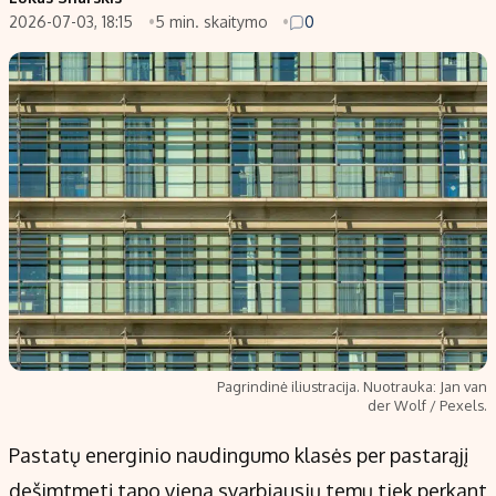
2026-07-03, 18:15
5 min. skaitymo
0
Populiarios temos
Titulinis
Investavimas
Nedarbo išmokos skaičiuoklė
Akcijų rinka
Indėliai
Saulės elektrinės
Indėlių skaičiuoklė
Kriptovaliutos
Būsto finansai
Infliacija
Įdomios naujienos
Migracija
Redakcija
Apie mus
Pagrindinė iliustracija. Nuotrauka: Jan van
Redakcijos politika
der Wolf / Pexels.
Privatumo politika
Pastatų energinio naudingumo klasės per pastarąjį
Turinio žymėjimo taisyklės
dešimtmetį tapo viena svarbiausių temų tiek perkant