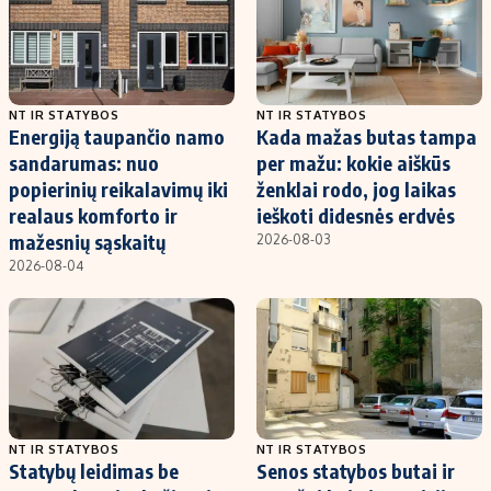
NT IR STATYBOS
NT IR STATYBOS
Energiją taupančio namo
Kada mažas butas tampa
sandarumas: nuo
per mažu: kokie aiškūs
popierinių reikalavimų iki
ženklai rodo, jog laikas
realaus komforto ir
ieškoti didesnės erdvės
mažesnių sąskaitų
2026-08-03
2026-08-04
NT IR STATYBOS
NT IR STATYBOS
Statybų leidimas be
Senos statybos butai ir