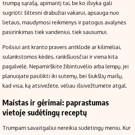
trumpą sąrašą, apimantį tai, be ko išvyka gali
sugriūti: šiltesni drabužiai vakarui, apsauga nuo
lietaus, maudymosi reikmenys ir patogus avalynės
pasirinkimas tiek vandeniui, tiek sausumui.
Poilsiui ant kranto pravers antklodė ar kilimėliai,
sulankstomos kėdės, rankšluosčiai ir viena kita
pagalvėlė. Nepamirškite žibintuvėlio arba lempų, jei
planuojate pasilikti iki sutemų, bei šiukšlių maišų,
kad visa, ką atsivežėte, vėliau išsivežtumėte atgal.
Maistas ir gėrimai: paprastumas
vietoje sudėtingų receptų
Trumpam savaitgaliui nereikia sudėtingų meniu. Kur