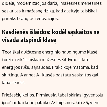
didelių modernizacijos darbų, mažesnes mėnesines
sąskaitas ir mažesnę riziką, kad ateityje teisiškai
prireiks brangios renovacijos.
Kasdienės išlaidos: kodėl sąskaitos ne
visada atspindi klasę
Teoriškai aukštesnė energinio naudingumo klasė
turėtų reikšti aiškiai mažesnes šildymo ir kitų
energijos rūšių sąnaudas. Praktikoje matoma, kad
skirtingų A ar net A+ klasės pastatų sąskaitos gali
labai skirtis.
Priežasčių kelios. Pirmiausia, labai skiriasi gyventojų
įpročiai: kai kurie palaiko 22 laipsnius, kiti 25, vieni