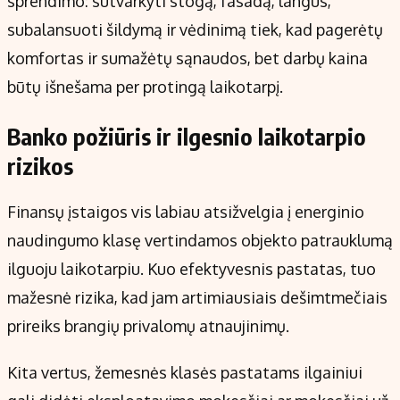
sprendimo: sutvarkyti stogą, fasadą, langus,
subalansuoti šildymą ir vėdinimą tiek, kad pagerėtų
komfortas ir sumažėtų sąnaudos, bet darbų kaina
būtų išnešama per protingą laikotarpį.
Banko požiūris ir ilgesnio laikotarpio
rizikos
Finansų įstaigos vis labiau atsižvelgia į energinio
naudingumo klasę vertindamos objekto patrauklumą
ilguoju laikotarpiu. Kuo efektyvesnis pastatas, tuo
mažesnė rizika, kad jam artimiausiais dešimtmečiais
prireiks brangių privalomų atnaujinimų.
Kita vertus, žemesnės klasės pastatams ilgainiui