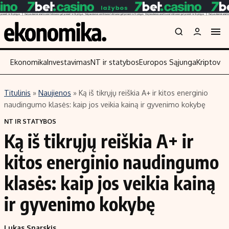
Ekonomika
Investavimas
NT ir statybos
Europos Sąjunga
Kriptoval
Titulinis
»
Naujienos
»
Ką iš tikrųjų reiškia A+ ir kitos energinio
Turinys
Skaitykite
naudingumo klasės: kaip jos veikia kainą ir gyvenimo kokybę
Naujienos
Finansai
NT IR STATYBOS
Ką iš tikrųjų reiškia A+ ir
Aplinka
Įmonės
Verslas
Žemės ūkis
kitos energinio naudingumo
Energetika
Technologijos
klasės: kaip jos veikia kainą
Ekonomika
Laisvalaikis
ir gyvenimo kokybę
Politika
NT ir statybos
Lukas Snarskis