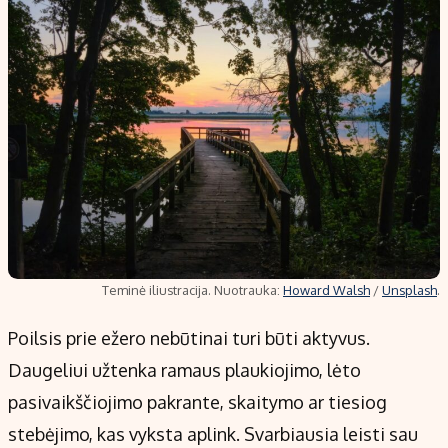
Teminė iliustracija. Nuotrauka:
Howard Walsh
/
Unsplash
.
Poilsis prie ežero nebūtinai turi būti aktyvus.
Daugeliui užtenka ramaus plaukiojimo, lėto
pasivaikščiojimo pakrante, skaitymo ar tiesiog
stebėjimo, kas vyksta aplink. Svarbiausia leisti sau