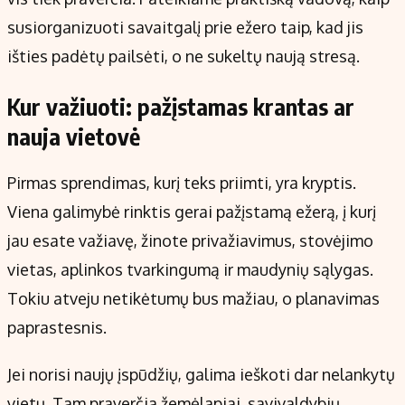
susiorganizuoti savaitgalį prie ežero taip, kad jis
išties padėtų pailsėti, o ne sukeltų naują stresą.
Kur važiuoti: pažįstamas krantas ar
nauja vietovė
Pirmas sprendimas, kurį teks priimti, yra kryptis.
Viena galimybė rinktis gerai pažįstamą ežerą, į kurį
jau esate važiavę, žinote privažiavimus, stovėjimo
vietas, aplinkos tvarkingumą ir maudynių sąlygas.
Tokiu atveju netikėtumų bus mažiau, o planavimas
paprastesnis.
Jei norisi naujų įspūdžių, galima ieškoti dar nelankytų
vietų. Tam praverčia žemėlapiai, savivaldybių