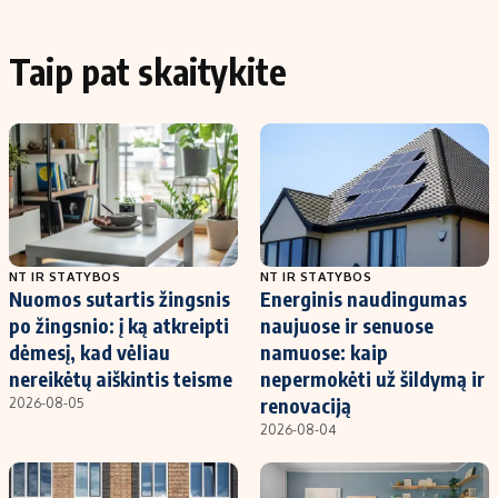
Taip pat skaitykite
NT IR STATYBOS
NT IR STATYBOS
Nuomos sutartis žingsnis
Energinis naudingumas
po žingsnio: į ką atkreipti
naujuose ir senuose
dėmesį, kad vėliau
namuose: kaip
nereikėtų aiškintis teisme
nepermokėti už šildymą ir
renovaciją
2026-08-05
2026-08-04