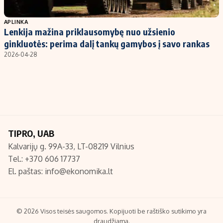
Populiarios temos
Titulinis
APLINKA
Lenkija mažina priklausomybę nuo užsienio
Investavimas
Nedarbo išmokos skaičiuoklė
ginkluotės: perima dalį tankų gamybos į savo rankas
Akcijų rinka
Indėliai
2026-04-28
Saulės elektrinės
Indėlių skaičiuoklė
Kriptovaliutos
Būsto finansai
Infliacija
Įdomios naujienos
Migracija
TIPRO, UAB
Kalvarijų g. 99A-33, LT-08219 Vilnius
Redakcija
Tel.: +370 606 17737
Apie mus
El. paštas:
info@ekonomika.lt
Redakcijos politika
Privatumo politika
Turinio žymėjimo taisyklės
© 2026 Visos teisės saugomos. Kopijuoti be raštiško sutikimo yra
draudžiama.